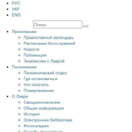
РУС
УКР
ENG
Прихожанам
Православный календарь
Расписание богослужений
Новости
Публикации
Знакомство с Лаврой
Паломникам
Паломнический отдел
Где остановиться
Что посетить
Пожертвование
О Лавре
Священноначалие
Общая информация
История
Электронная библиотека
Фотогалерея
Онлайн-трансляция