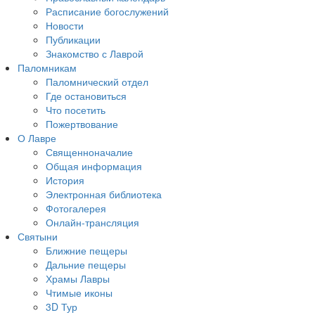
Расписание богослужений
Новости
Публикации
Знакомство с Лаврой
Паломникам
Паломнический отдел
Где остановиться
Что посетить
Пожертвование
О Лавре
Священноначалие
Общая информация
История
Электронная библиотека
Фотогалерея
Онлайн-трансляция
Святыни
Ближние пещеры
Дальние пещеры
Храмы Лавры
Чтимые иконы
3D Тур