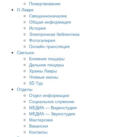
Пожертвование
О Лавре
Священноначалие
Общая информация
История
Электронная библиотека
Фотогалерея
Онлайн-трансляция
Святыни
Ближние пещеры
Дальние пещеры
Храмы Лавры
Чтимые иконы
3D Тур
Отделы
Отдел информации
Социальное служение
МЕДИА — Видеостудия
МЕДИА — Звукостудия
Мастерские
Вакансии
Контакты