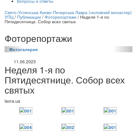
Вопросы и ответы
нлайн трансляция |
12 сентября
Свято-Успенська Києво-Печерська Лавра (чоловічий монастир)
УПЦ
/
Публикации
/
Фоторепортажи
/
Неделя 1-я по
Название трансляции
Пятидесятнице. Собор всех святых
Фоторепортажи
Фотогалерея
11.06.2023
Неделя 1-я по
Пятидесятнице. Собор всех
святых
lavra.ua