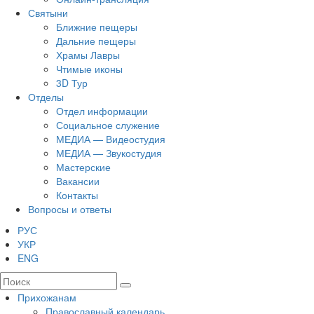
Святыни
Ближние пещеры
Дальние пещеры
Храмы Лавры
Чтимые иконы
3D Тур
Отделы
Отдел информации
Социальное служение
МЕДИА — Видеостудия
МЕДИА — Звукостудия
Мастерские
Вакансии
Контакты
Вопросы и ответы
РУС
УКР
ENG
Прихожанам
Православный календарь