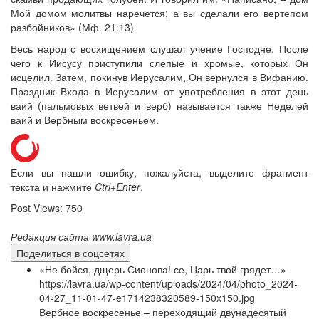
Мой домом молитвы наречется; а вы сделали его вертепом
разбойников» (Мф. 21:13).
Весь народ с восхищением слушал учение Господне. После
чего к Иисусу приступили слепые и хромые, которых Он
исцелил. Затем, покинув Иерусалим, Он вернулся в Вифанию.
Праздник Входа в Иерусалим от употребления в этот день
ваий (пальмовых ветвей и верб) называется также Неделей
ваий и Вербным воскресеньем.
Если вы нашли ошибку, пожалуйста, выделите фрагмент
текста и нажмите
Ctrl+Enter
.
Post Views:
750
Редакция сайта www.lavra.ua
Поделиться в соцсетях
«Не бойся, дщерь Сионова! се, Царь твой грядет…»
https://lavra.ua/wp-content/uploads/2024/04/photo_2024-
04-27_11-01-47-e1714238320589-150x150.jpg
Вербное воскресенье – переходящий двунадесятый