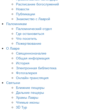
Расписание богослужений
Новости
Публикации
Знакомство с Лаврой
Паломникам
Паломнический отдел
Где остановиться
Что посетить
Пожертвование
О Лавре
Священноначалие
Общая информация
История
Электронная библиотека
Фотогалерея
Онлайн-трансляция
Святыни
Ближние пещеры
Дальние пещеры
Храмы Лавры
Чтимые иконы
3D Тур