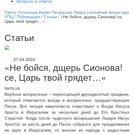
Вопросы и ответы
нлайн трансляция |
12 сентября
Свято-Успенська Києво-Печерська Лавра (чоловічий монастир)
УПЦ
/
Публикации
/
Статьи
/
«Не бойся, дщерь Сионова! се,
Название трансляции
Царь твой грядет…»
Статьи
27.04.2024
«Не бойся, дщерь Сионова!
се, Царь твой грядет…»
lavra.ua
Вербное воскресенье – переходящий двунадесятый праздник,
который отмечается всегда в воскресенье, предшествующее
Пасхе. Все четыре евангелиста повествуют о Входе Иисуса
Христа в Иерусалим за несколько дней до Его Крестных
Страстей. Когда после чудесного воскрешения Лазаря Иисус
Христос за шесть дней до Пасхи собрался для празднования
ее идти в Иерусалим, то многие из народа с радостным