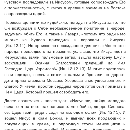
чувством последовали за Иисусом, готовые сопровождать Его
с торжественностью, с какою в древние времена на Востоке
сопровождали царей.
Первосвященники же иудейские, негодуя на Иисуса за то, что
Онлайн трансляции
Веб-камеры
Он возбуждал к Себе необыкновенное почитание в народе,
12 сентября 2015
Название трансляции
задумали убить Его, а также и Лазаря, «потому что ради него
12 сентября 2015
Название трансляции
многие из Иудеев приходили и веровали в Иисуса»
12 сентября 2015
Название трансляции
(Ин. 12:11). Но произошло неожиданное для них: «Множество
12 сентября 2015
Название трансляции
народа, пришедшего на праздник, услышав, что Иисус идет в
12 сентября 2015
Название трансляции
Иерусалим, взяли пальмовые ветви, вышли навстречу Ему и
12 сентября 2015
Название трансляции
восклицали: «Осанна! Благословен грядущий во Имя
12 сентября 2015
Название трансляции
Господне, Царь Израилев!» (Ин. 12:12-13). Многие подстилали
12 сентября 2015
Название трансляции
свои одежды, срезали ветви с пальм и бросали по дороге,
дети приветствовали Мессию. Уверовав в могущественного и
Перейти к архиву
благого Учителя, простой сердцем народ готов был признать в
Нем Царя, Который пришел освободить его.
Далее евангелисты повествуют: «Иисус же, найдя молодого
осла, сел на него, как написано: «не бойся, дщерь Сионова!
се, Царь твой грядет, сидя на молодом осле» (Ин. 12:15). И
вошел Иисус в храм Божий, и выгнал всех продающих и
покупающих в храме, и опрокинул столы меновщиков и
скамьи продающих голубей. И говорил им: «Написано, – дом