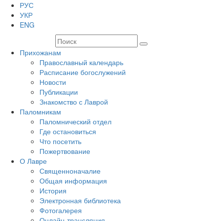
РУС
УКР
ENG
Прихожанам
Православный календарь
Расписание богослужений
Новости
Публикации
Знакомство с Лаврой
Паломникам
Паломнический отдел
Где остановиться
Что посетить
Пожертвование
О Лавре
Священноначалие
Общая информация
История
Электронная библиотека
Фотогалерея
Онлайн-трансляция