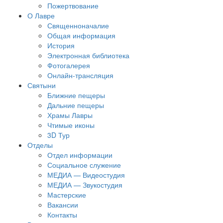
Пожертвование
О Лавре
Священноначалие
Общая информация
История
Электронная библиотека
Фотогалерея
Онлайн-трансляция
Святыни
Ближние пещеры
Дальние пещеры
Храмы Лавры
Чтимые иконы
3D Тур
Отделы
Отдел информации
Социальное служение
МЕДИА — Видеостудия
МЕДИА — Звукостудия
Мастерские
Вакансии
Контакты