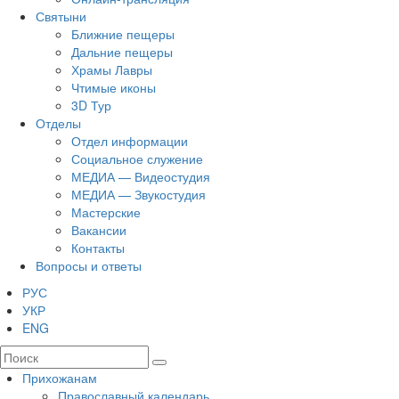
Святыни
Ближние пещеры
Дальние пещеры
Храмы Лавры
Чтимые иконы
3D Тур
Отделы
Отдел информации
Социальное служение
МЕДИА — Видеостудия
МЕДИА — Звукостудия
Мастерские
Вакансии
Контакты
Вопросы и ответы
РУС
УКР
ENG
Прихожанам
Православный календарь