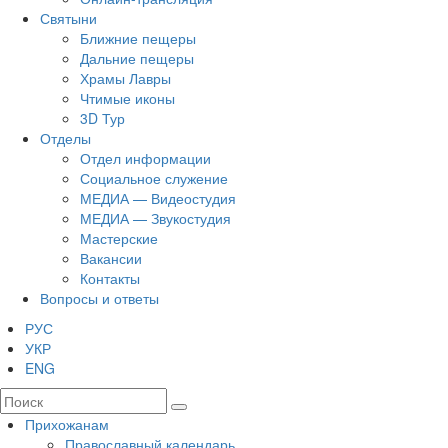
Святыни
Ближние пещеры
Дальние пещеры
Храмы Лавры
Чтимые иконы
3D Тур
Отделы
Отдел информации
Социальное служение
МЕДИА — Видеостудия
МЕДИА — Звукостудия
Мастерские
Вакансии
Контакты
Вопросы и ответы
РУС
УКР
ENG
Прихожанам
Православный календарь