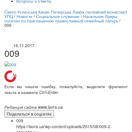
Вопросы и ответы
нлайн трансляция |
12 сентября
Свято-Успенська Києво-Печерська Лавра (чоловічий монастир)
УПЦ
/
Новости
/
Социальное служение
/
Насельник Лавры
Название трансляции
посетил по приглашению православный семейный лагерь
/
009
16.11.2017
009
Если вы нашли ошибку, пожалуйста, выделите фрагмент
текста и нажмите
Ctrl+Enter
.
Редакция сайта www.lavra.ua
Поделиться в соцсетях
009
https://lavra.ua/wp-content/uploads/2015/08/009-2-