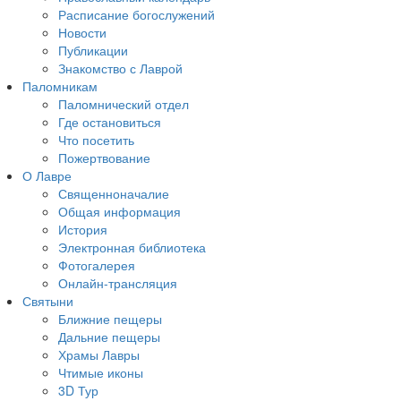
Расписание богослужений
Новости
Публикации
Знакомство с Лаврой
Паломникам
Паломнический отдел
Где остановиться
Что посетить
Пожертвование
О Лавре
Священноначалие
Общая информация
История
Электронная библиотека
Фотогалерея
Онлайн-трансляция
Святыни
Ближние пещеры
Дальние пещеры
Храмы Лавры
Чтимые иконы
3D Тур