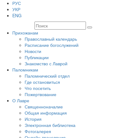
РУС
УКР
ENG
Прихожанам
Православный календарь
Расписание богослужений
Новости
Публикации
Знакомство с Лаврой
Паломникам
Паломнический отдел
Где остановиться
Что посетить
Пожертвование
О Лавре
Священноначалие
Общая информация
История
Электронная библиотека
Фотогалерея
Онлайн-трансляция