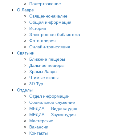
Пожертвование
О Лавре
Священноначалие
Общая информация
История
Электронная библиотека
Фотогалерея
Онлайн-трансляция
Святыни
Ближние пещеры
Дальние пещеры
Храмы Лавры
Чтимые иконы
3D Тур
Отделы
Отдел информации
Социальное служение
МЕДИА — Видеостудия
МЕДИА — Звукостудия
Мастерские
Вакансии
Контакты