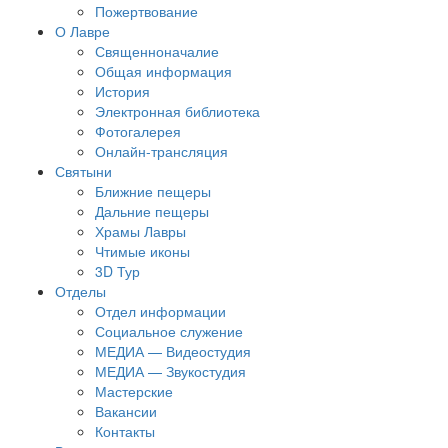
Пожертвование
О Лавре
Священноначалие
Общая информация
История
Электронная библиотека
Фотогалерея
Онлайн-трансляция
Святыни
Ближние пещеры
Дальние пещеры
Храмы Лавры
Чтимые иконы
3D Тур
Отделы
Отдел информации
Социальное служение
МЕДИА — Видеостудия
МЕДИА — Звукостудия
Мастерские
Вакансии
Контакты