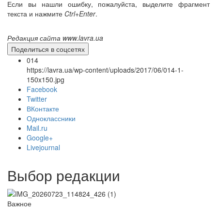
Если вы нашли ошибку, пожалуйста, выделите фрагмент
текста и нажмите
Ctrl+Enter
.
Редакция сайта www.lavra.ua
Онлайн трансляции
Веб-камеры
Поделиться в соцсетях
12 сентября 2015
Название трансляции
014
12 сентября 2015
Название трансляции
https://lavra.ua/wp-content/uploads/2017/06/014-1-
12 сентября 2015
Название трансляции
150x150.jpg
12 сентября 2015
Название трансляции
Facebook
12 сентября 2015
Название трансляции
Twitter
12 сентября 2015
Название трансляции
ВКонтакте
12 сентября 2015
Название трансляции
Одноклассники
12 сентября 2015
Название трансляции
Mail.ru
Перейти к архиву
Google+
Livejournal
Выбор редакции
Важное