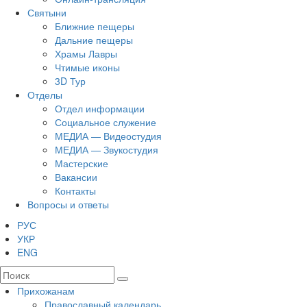
Святыни
Ближние пещеры
Дальние пещеры
Храмы Лавры
Чтимые иконы
3D Тур
Отделы
Отдел информации
Социальное служение
МЕДИА — Видеостудия
МЕДИА — Звукостудия
Мастерские
Вакансии
Контакты
Вопросы и ответы
РУС
УКР
ENG
Прихожанам
Православный календарь