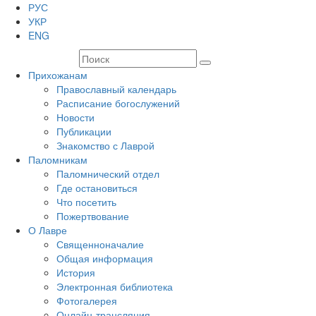
РУС
УКР
ENG
Прихожанам
Православный календарь
Расписание богослужений
Новости
Публикации
Знакомство с Лаврой
Паломникам
Паломнический отдел
Где остановиться
Что посетить
Пожертвование
О Лавре
Священноначалие
Общая информация
История
Электронная библиотека
Фотогалерея
Онлайн-трансляция