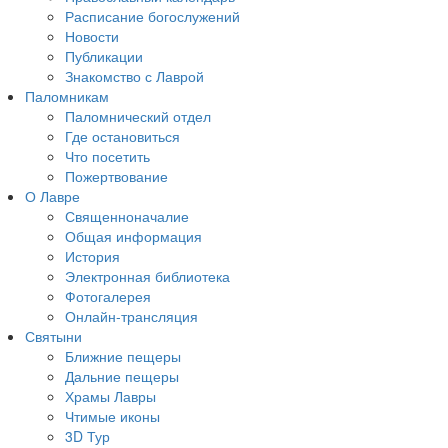
Расписание богослужений
Новости
Публикации
Знакомство с Лаврой
Паломникам
Паломнический отдел
Где остановиться
Что посетить
Пожертвование
О Лавре
Священноначалие
Общая информация
История
Электронная библиотека
Фотогалерея
Онлайн-трансляция
Святыни
Ближние пещеры
Дальние пещеры
Храмы Лавры
Чтимые иконы
3D Тур