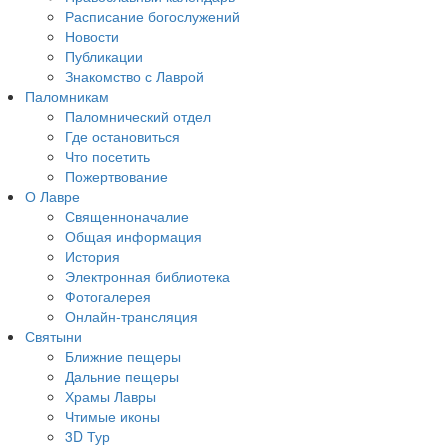
Расписание богослужений
Новости
Публикации
Знакомство с Лаврой
Паломникам
Паломнический отдел
Где остановиться
Что посетить
Пожертвование
О Лавре
Священноначалие
Общая информация
История
Электронная библиотека
Фотогалерея
Онлайн-трансляция
Святыни
Ближние пещеры
Дальние пещеры
Храмы Лавры
Чтимые иконы
3D Тур