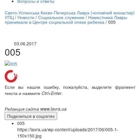
Вопросы и ответы
нлайн трансляция |
12 сентября
Свято-Успенська Києво-Печерська Лавра (чоловічий монастир)
УПЦ
/
Новости
/
Социальное служение
/
Наместника Лавры
Название трансляции
принимали в Центре социальной опеки ребенка
/
005
03.06.2017
005
Если вы нашли ошибку, пожалуйста, выделите фрагмент
текста и нажмите
Ctrl+Enter
.
Редакция сайта www.lavra.ua
Поделиться в соцсетях
005
https://lavra.ua/wp-content/uploads/2017/06/005-1-
150x150.jpg