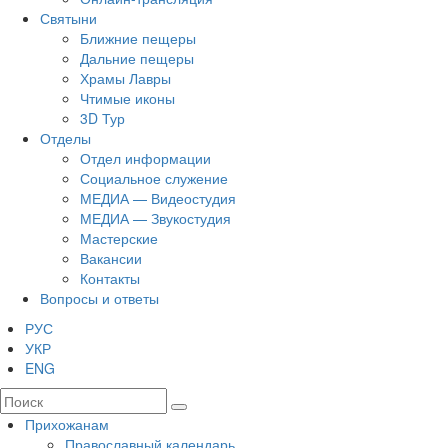
Святыни
Ближние пещеры
Дальние пещеры
Храмы Лавры
Чтимые иконы
3D Тур
Отделы
Отдел информации
Социальное служение
МЕДИА — Видеостудия
МЕДИА — Звукостудия
Мастерские
Вакансии
Контакты
Вопросы и ответы
РУС
УКР
ENG
Прихожанам
Православный календарь