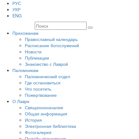
РУС
УКР
ENG
Прихожанам
Православный календарь
Расписание богослужений
Новости
Публикации
Знакомство с Лаврой
Паломникам
Паломнический отдел
Где остановиться
Что посетить
Пожертвование
О Лавре
Священноначалие
Общая информация
История
Электронная библиотека
Фотогалерея
Онлайн-трансляция