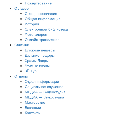
Пожертвование
О Лавре
Священноначалие
Общая информация
История
Электронная библиотека
Фотогалерея
Онлайн-трансляция
Святыни
Ближние пещеры
Дальние пещеры
Храмы Лавры
Чтимые иконы
3D Тур
Отделы
Отдел информации
Социальное служение
МЕДИА — Видеостудия
МЕДИА — Звукостудия
Мастерские
Вакансии
Контакты