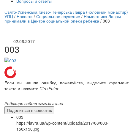
Вопросы и ответы
нлайн трансляция |
12 сентября
Свято-Успенська Києво-Печерська Лавра (чоловічий монастир)
УПЦ
/
Новости
/
Социальное служение
/
Наместника Лавры
Название трансляции
принимали в Центре социальной опеки ребенка
/
003
02.06.2017
003
Если вы нашли ошибку, пожалуйста, выделите фрагмент
текста и нажмите
Ctrl+Enter
.
Редакция сайта www.lavra.ua
Поделиться в соцсетях
003
https://lavra.ua/wp-content/uploads/2017/06/003-
150x150.jpg