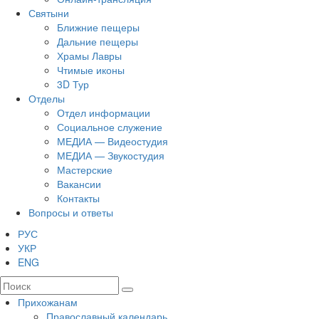
Святыни
Ближние пещеры
Дальние пещеры
Храмы Лавры
Чтимые иконы
3D Тур
Отделы
Отдел информации
Социальное служение
МЕДИА — Видеостудия
МЕДИА — Звукостудия
Мастерские
Вакансии
Контакты
Вопросы и ответы
РУС
УКР
ENG
Прихожанам
Православный календарь