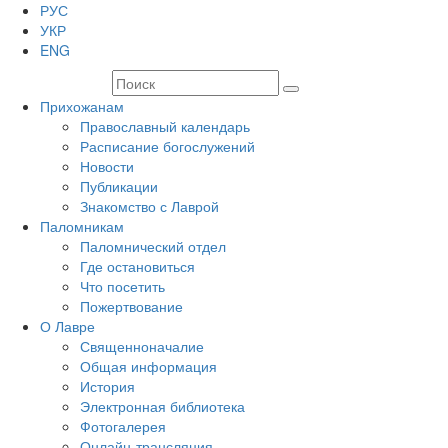
РУС
УКР
ENG
Прихожанам
Православный календарь
Расписание богослужений
Новости
Публикации
Знакомство с Лаврой
Паломникам
Паломнический отдел
Где остановиться
Что посетить
Пожертвование
О Лавре
Священноначалие
Общая информация
История
Электронная библиотека
Фотогалерея
Онлайн-трансляция