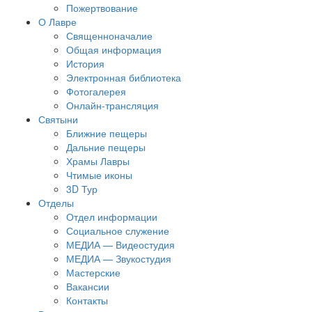
Пожертвование
О Лавре
Священноначалие
Общая информация
История
Электронная библиотека
Фотогалерея
Онлайн-трансляция
Святыни
Ближние пещеры
Дальние пещеры
Храмы Лавры
Чтимые иконы
3D Тур
Отделы
Отдел информации
Социальное служение
МЕДИА — Видеостудия
МЕДИА — Звукостудия
Мастерские
Вакансии
Контакты