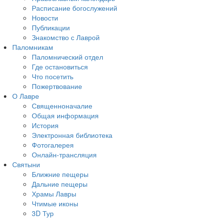
Расписание богослужений
Новости
Публикации
Знакомство с Лаврой
Паломникам
Паломнический отдел
Где остановиться
Что посетить
Пожертвование
О Лавре
Священноначалие
Общая информация
История
Электронная библиотека
Фотогалерея
Онлайн-трансляция
Святыни
Ближние пещеры
Дальние пещеры
Храмы Лавры
Чтимые иконы
3D Тур