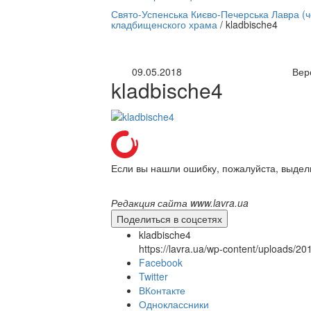
нлайн трансляция |
12 сентября
Свято-Успенська Києво-Печерська Лавра (
кладбищенского храма
/
kladbische4
Название трансляции
09.05.2018
Вер
kladbische4
Если вы нашли ошибку, пожалуйста, выдел
Редакция сайта www.lavra.ua
Поделиться в соцсетях
kladbische4
https://lavra.ua/wp-content/uploads/2
Facebook
Twitter
ВКонтакте
Одноклассники