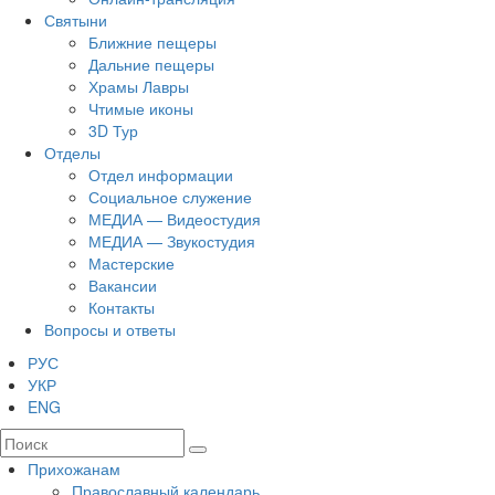
Святыни
Ближние пещеры
Дальние пещеры
Храмы Лавры
Чтимые иконы
3D Тур
Отделы
Отдел информации
Социальное служение
МЕДИА — Видеостудия
МЕДИА — Звукостудия
Мастерские
Вакансии
Контакты
Вопросы и ответы
РУС
УКР
ENG
Прихожанам
Православный календарь