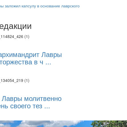
ы заложил капсулу в основание лаврского
едакции
Веб-камеры
ие трансляции
ие трансляции
ие трансляции
ие трансляции
архимандрит Лавры
ие трансляции
торжества в ч ...
ие трансляции
ие трансляции
ие трансляции
 Лавры молитвенно
нь своего тез ...