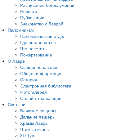
Расписание богослужений
Новости
Публикации
Знакомство с Лаврой
Паломникам
Паломнический отдел
Где остановиться
Что посетить
Пожертвование
О Лавре
Священноначалие
Общая информация
История
Электронная библиотека
Фотогалерея
Онлайн-трансляция
Святыни
Ближние пещеры
Дальние пещеры
Храмы Лавры
Чтимые иконы
3D Тур