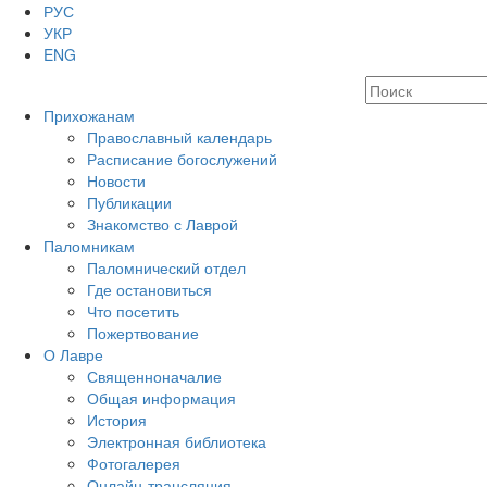
РУС
УКР
ENG
Прихожанам
Православный календарь
Расписание богослужений
Новости
Публикации
Знакомство с Лаврой
Паломникам
Паломнический отдел
Где остановиться
Что посетить
Пожертвование
О Лавре
Священноначалие
Общая информация
История
Электронная библиотека
Фотогалерея
Онлайн-трансляция