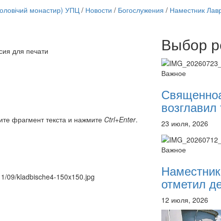
чоловічий монастир) УПЦ
/
Новости
/
Богослужения
/
Наместник Лавр
Выбор р
Онлайн трансляции
сия для печати
12 сентября 2015
Назван
12 сентября 2015
Назван
Важное
12 сентября 2015
Назван
12 сентября 2015
Назван
Священно
12 сентября 2015
Назван
возглавил 
12 сентября 2015
Назван
12 сентября 2015
Назван
ите фрагмент текста и нажмите
Ctrl+Enter
.
23 июля, 2026
12 сентября 2015
Назван
Перейти к архиву
Важное
Наместник
011/09/kladbische4-150x150.jpg
отметил де
12 июля, 2026