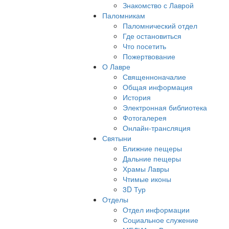
Знакомство с Лаврой
Паломникам
Паломнический отдел
Где остановиться
Что посетить
Пожертвование
О Лавре
Священноначалие
Общая информация
История
Электронная библиотека
Фотогалерея
Онлайн-трансляция
Святыни
Ближние пещеры
Дальние пещеры
Храмы Лавры
Чтимые иконы
3D Тур
Отделы
Отдел информации
Социальное служение