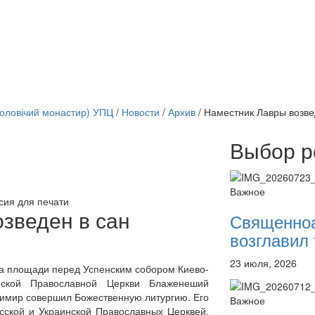
чоловічий монастир) УПЦ
/
Новости
/
Архив
/
Наместник Лавры возве
Выбор р
Онлайн трансляции
12 сентября 2015
Назван
Важное
12 сентября 2015
Назван
сия для печати
12 сентября 2015
Назван
зведен в сан
Священно
12 сентября 2015
Назван
возглавил 
12 сентября 2015
Назван
12 сентября 2015
Назван
23 июля, 2026
12 сентября 2015
Назван
на площади перед Успенским собором Киево-
12 сентября 2015
Назван
нской Православной Церкви Блаженеший
димир совершил Божественную литургию. Его
Перейти к архиву
Важное
сской и Украинской Православных Церквей,