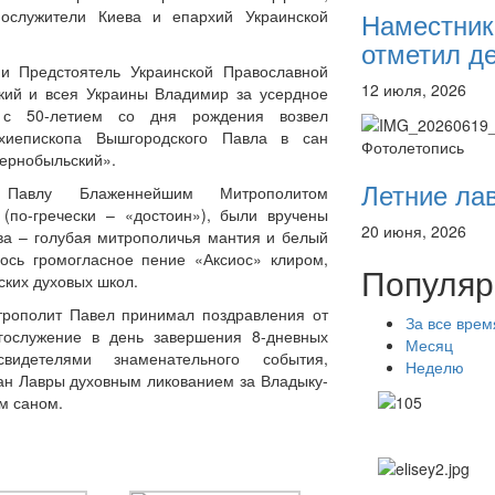
Наместник
нослужители Киева и епархий Украинской
отметил де
и Предстоятель Украинской Православной
12 июля, 2026
кий и всея Украины Владимир за усердное
с 50-летием со дня рождения возвел
рхиепископа Вышгородского Павла в сан
Фотолетопись
Чернобыльский».
Летние ла
 Павлу Блаженнейшим Митрополитом
(по-гречески – «достоин»), были вручены
20 июня, 2026
тва – голубая митрополичья мантия и белый
лось громогласное пение «Аксиос» клиром,
Популяр
ских духовых школ.
трополит Павел принимал поздравления от
За все врем
гослужение в день завершения 8-дневных
Месяц
идетелями знаменательного события,
Неделю
жан Лавры духовным ликованием за Владыку-
м саном.