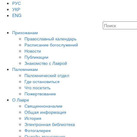
РУС
УКР
ENG
Прихожанам
Православный календарь
Расписание богослужений
Новости
Публикации
Знакомство с Лаврой
Паломникам
Паломнический отдел
Где остановиться
Что посетить
Пожертвование
О Лавре
Священноначалие
Общая информация
История
Электронная библиотека
Фотогалерея
Онлайн-трансляция