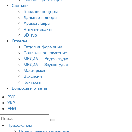
Святыни
Ближние пещеры
Дальние пещеры
Храмы Лавры
Чтимые иконы
3D Тур
Отделы
Отдел информации
Социальное служение
МЕДИА — Видеостудия
МЕДИА — Звукостудия
Мастерские
Вакансии
Контакты
Вопросы и ответы
РУС
УКР
ENG
Прихожанам
Православный календарь