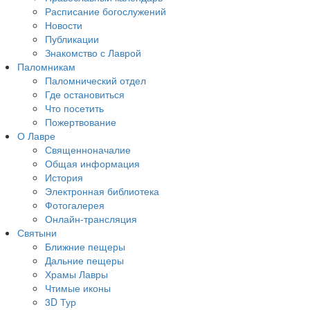
Расписание богослужений
Новости
Публикации
Знакомство с Лаврой
Паломникам
Паломнический отдел
Где остановиться
Что посетить
Пожертвование
О Лавре
Священноначалие
Общая информация
История
Электронная библиотека
Фотогалерея
Онлайн-трансляция
Святыни
Ближние пещеры
Дальние пещеры
Храмы Лавры
Чтимые иконы
3D Тур