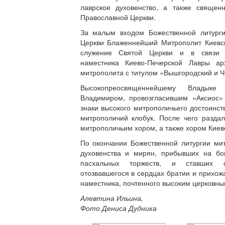
лаврское духовенство, а также священ
Православной Церкви.
За малым входом Божественной литурги
Церкви Блаженнейший Митрополит Киевс
служение Святой Церкви и в связи 
наместника Киево-Печерской Лавры а
митрополита с титулом «Вышгородский и 
Высокопреосвященнейшему Владыке
Владимиром, провозгласившим «Аксиос» 
знаки высокого митрополичьего достоинс
митрополичий клобук. После чего разда
митрополичьим хором, а также хором Киев
По окончании Божественной литургии ми
духовенства и мирян, прибывших на бо
пасхальных торжеств, и ставших св
отозвавшегося в сердцах братии и прихо
наместника, почтенного высоким церковны
Алевтина Ильина,
Фото Дениса Дудника