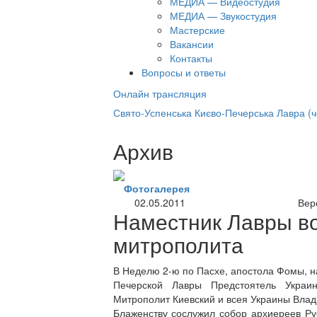
МЕДИА — Видеостудия
МЕДИА — Звукостудия
Мастерские
Вакансии
Контакты
Вопросы и ответы
Онлайн трансляция
нлайн трансляция |
12 сентября
Свято-Успенська Києво-Печерська Лавра (
Название трансляции
Архив
Фотогалерея
02.05.2011
Вер
Наместник Лавры во
митрополита
В Неделю 2-ю по Пасхе, апостола Фомы, 
Печерской Лавры Предстоятель Украи
Митрополит Киевский и всея Украины Вла
Блаженству сослужил собор архиереев Ру