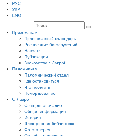
РУС
УКР
ENG
Прихожанам
Православный календарь
Расписание богослужений
Новости
Публикации
Знакомство с Лаврой
Паломникам
Паломнический отдел
Где остановиться
Что посетить
Пожертвование
О Лавре
Священноначалие
Общая информация
История
Электронная библиотека
Фотогалерея
Онлайн-трансляция