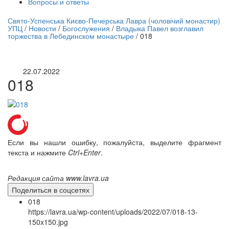
Вопросы и ответы
нлайн трансляция |
12 сентября
Свято-Успенська Києво-Печерська Лавра (чоловічий монастир)
УПЦ
/
Новости
/
Богослужения
/
Владыка Павел возглавил
Название трансляции
торжества в Лебединском монастыре
/
018
22.07.2022
018
Если вы нашли ошибку, пожалуйста, выделите фрагмент
текста и нажмите
Ctrl+Enter
.
Редакция сайта www.lavra.ua
Поделиться в соцсетях
018
https://lavra.ua/wp-content/uploads/2022/07/018-13-
150x150.jpg