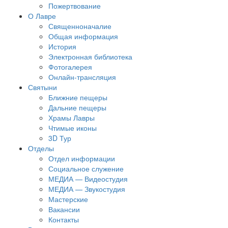
Пожертвование
О Лавре
Священноначалие
Общая информация
История
Электронная библиотека
Фотогалерея
Онлайн-трансляция
Святыни
Ближние пещеры
Дальние пещеры
Храмы Лавры
Чтимые иконы
3D Тур
Отделы
Отдел информации
Социальное служение
МЕДИА — Видеостудия
МЕДИА — Звукостудия
Мастерские
Вакансии
Контакты