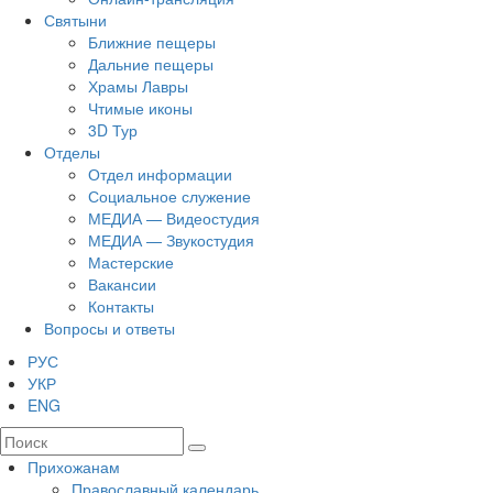
Святыни
Ближние пещеры
Дальние пещеры
Храмы Лавры
Чтимые иконы
3D Тур
Отделы
Отдел информации
Социальное служение
МЕДИА — Видеостудия
МЕДИА — Звукостудия
Мастерские
Вакансии
Контакты
Вопросы и ответы
РУС
УКР
ENG
Прихожанам
Православный календарь