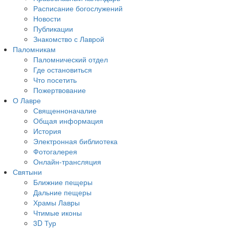
Расписание богослужений
Новости
Публикации
Знакомство с Лаврой
Паломникам
Паломнический отдел
Где остановиться
Что посетить
Пожертвование
О Лавре
Священноначалие
Общая информация
История
Электронная библиотека
Фотогалерея
Онлайн-трансляция
Святыни
Ближние пещеры
Дальние пещеры
Храмы Лавры
Чтимые иконы
3D Тур