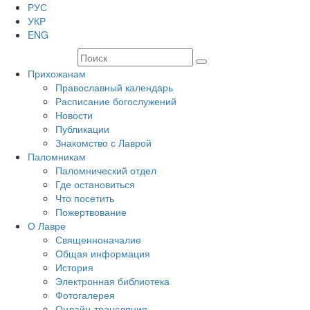
РУС
УКР
ENG
Прихожанам
Православный календарь
Расписание богослужений
Новости
Публикации
Знакомство с Лаврой
Паломникам
Паломнический отдел
Где остановиться
Что посетить
Пожертвование
О Лавре
Священноначалие
Общая информация
История
Электронная библиотека
Фотогалерея
Онлайн-трансляция