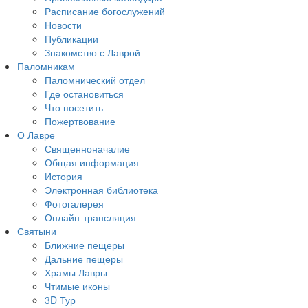
Расписание богослужений
Новости
Публикации
Знакомство с Лаврой
Паломникам
Паломнический отдел
Где остановиться
Что посетить
Пожертвование
О Лавре
Священноначалие
Общая информация
История
Электронная библиотека
Фотогалерея
Онлайн-трансляция
Святыни
Ближние пещеры
Дальние пещеры
Храмы Лавры
Чтимые иконы
3D Тур