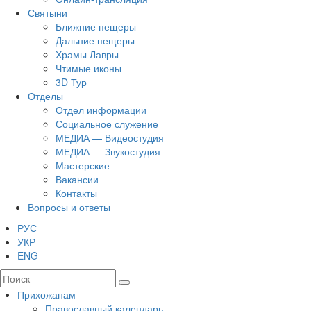
Святыни
Ближние пещеры
Дальние пещеры
Храмы Лавры
Чтимые иконы
3D Тур
Отделы
Отдел информации
Социальное служение
МЕДИА — Видеостудия
МЕДИА — Звукостудия
Мастерские
Вакансии
Контакты
Вопросы и ответы
РУС
УКР
ENG
Прихожанам
Православный календарь