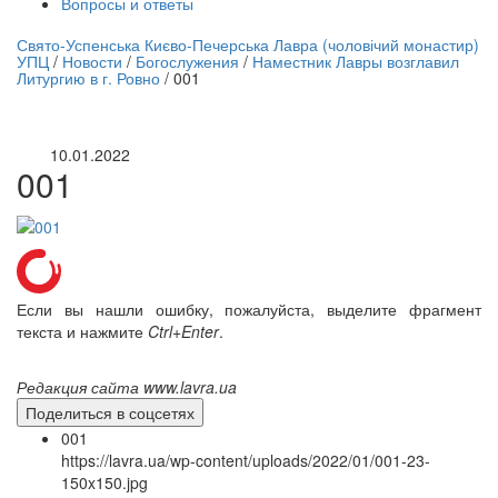
Вопросы и ответы
нлайн трансляция |
12 сентября
Свято-Успенська Києво-Печерська Лавра (чоловічий монастир)
УПЦ
/
Новости
/
Богослужения
/
Наместник Лавры возглавил
Название трансляции
Литургию в г. Ровно
/
001
10.01.2022
001
Если вы нашли ошибку, пожалуйста, выделите фрагмент
текста и нажмите
Ctrl+Enter
.
Редакция сайта www.lavra.ua
Поделиться в соцсетях
001
https://lavra.ua/wp-content/uploads/2022/01/001-23-
150x150.jpg