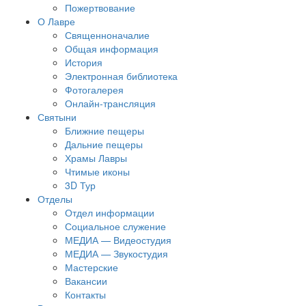
Пожертвование
О Лавре
Священноначалие
Общая информация
История
Электронная библиотека
Фотогалерея
Онлайн-трансляция
Святыни
Ближние пещеры
Дальние пещеры
Храмы Лавры
Чтимые иконы
3D Тур
Отделы
Отдел информации
Социальное служение
МЕДИА — Видеостудия
МЕДИА — Звукостудия
Мастерские
Вакансии
Контакты