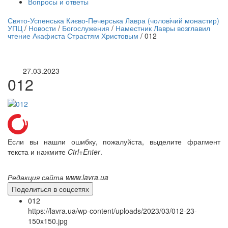
Вопросы и ответы
нлайн трансляция |
12 сентября
Свято-Успенська Києво-Печерська Лавра (чоловічий монастир)
УПЦ
/
Новости
/
Богослужения
/
Наместник Лавры возглавил
Название трансляции
чтение Акафиста Страстям Христовым
/
012
27.03.2023
012
Если вы нашли ошибку, пожалуйста, выделите фрагмент
текста и нажмите
Ctrl+Enter
.
Редакция сайта www.lavra.ua
Поделиться в соцсетях
012
https://lavra.ua/wp-content/uploads/2023/03/012-23-
150x150.jpg