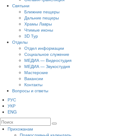
Святыни
Ближние пещеры
Дальние пещеры
Храмы Лавры
Чтимые иконы
3D Тур
Отделы
Отдел информации
Социальное служение
МЕДИА — Видеостудия
МЕДИА — Звукостудия
Мастерские
Вакансии
Контакты
Вопросы и ответы
РУС
УКР
ENG
Прихожанам
Православный календарь