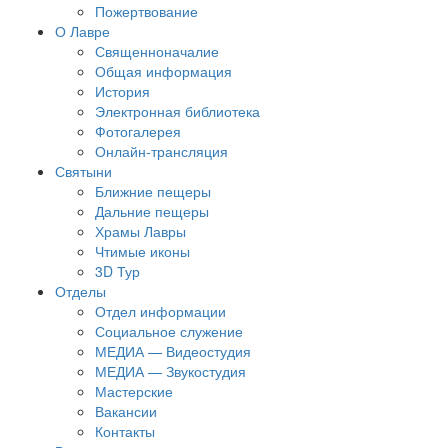
Пожертвование
О Лавре
Священноначалие
Общая информация
История
Электронная библиотека
Фотогалерея
Онлайн-трансляция
Святыни
Ближние пещеры
Дальние пещеры
Храмы Лавры
Чтимые иконы
3D Тур
Отделы
Отдел информации
Социальное служение
МЕДИА — Видеостудия
МЕДИА — Звукостудия
Мастерские
Вакансии
Контакты