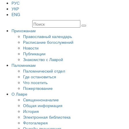
РУС
УКР
ENG
Прихожанам
Православный календарь
Расписание богослужений
Новости
Публикации
Знакомство с Лаврой
Паломникам
Паломнический отдел
Где остановиться
Что посетить
Пожертвование
О Лавре
Священноначалие
Общая информация
История
Электронная библиотека
Фотогалерея
Онлайн-трансляция