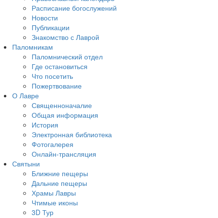
Расписание богослужений
Новости
Публикации
Знакомство с Лаврой
Паломникам
Паломнический отдел
Где остановиться
Что посетить
Пожертвование
О Лавре
Священноначалие
Общая информация
История
Электронная библиотека
Фотогалерея
Онлайн-трансляция
Святыни
Ближние пещеры
Дальние пещеры
Храмы Лавры
Чтимые иконы
3D Тур