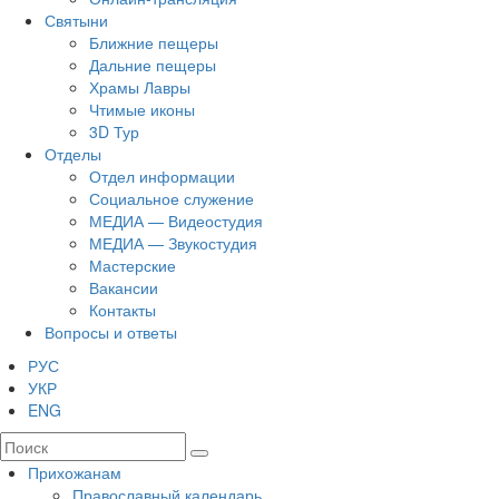
Святыни
Ближние пещеры
Дальние пещеры
Храмы Лавры
Чтимые иконы
3D Тур
Отделы
Отдел информации
Социальное служение
МЕДИА — Видеостудия
МЕДИА — Звукостудия
Мастерские
Вакансии
Контакты
Вопросы и ответы
РУС
УКР
ENG
Прихожанам
Православный календарь