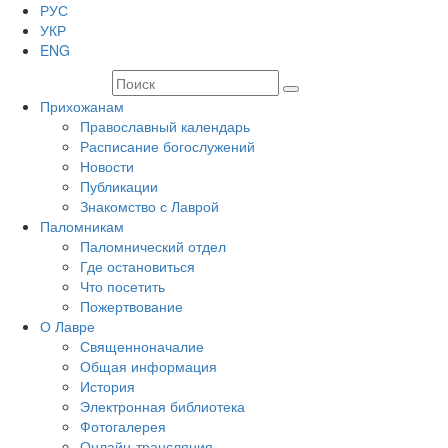
РУС
УКР
ENG
Прихожанам
Православный календарь
Расписание богослужений
Новости
Публикации
Знакомство с Лаврой
Паломникам
Паломнический отдел
Где остановиться
Что посетить
Пожертвование
О Лавре
Священноначалие
Общая информация
История
Электронная библиотека
Фотогалерея
Онлайн-трансляция