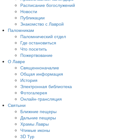
Расписание богослужений
Новости
Публикации
Знакомство с Лаврой
Паломникам
Паломнический отдел
Где остановиться
Что посетить
Пожертвование
О Лавре
Священноначалие
Общая информация
История
Электронная библиотека
Фотогалерея
Онлайн-трансляция
Святыни
Ближние пещеры
Дальние пещеры
Храмы Лавры
Чтимые иконы
3D Тур