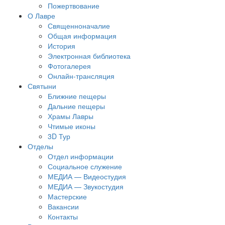
Пожертвование
О Лавре
Священноначалие
Общая информация
История
Электронная библиотека
Фотогалерея
Онлайн-трансляция
Святыни
Ближние пещеры
Дальние пещеры
Храмы Лавры
Чтимые иконы
3D Тур
Отделы
Отдел информации
Социальное служение
МЕДИА — Видеостудия
МЕДИА — Звукостудия
Мастерские
Вакансии
Контакты