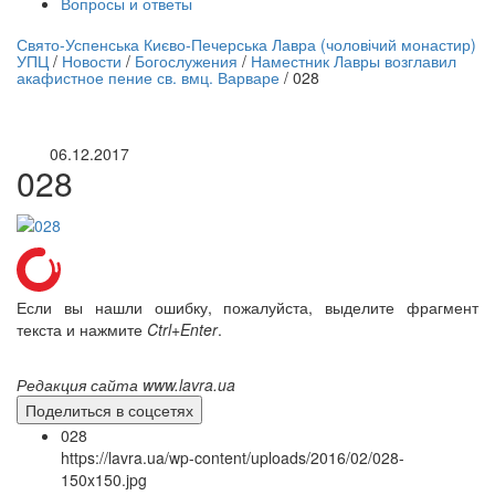
Вопросы и ответы
нлайн трансляция |
12 сентября
Свято-Успенська Києво-Печерська Лавра (чоловічий монастир)
УПЦ
/
Новости
/
Богослужения
/
Наместник Лавры возглавил
Название трансляции
акафистное пение св. вмц. Варваре
/
028
06.12.2017
028
Если вы нашли ошибку, пожалуйста, выделите фрагмент
текста и нажмите
Ctrl+Enter
.
Редакция сайта www.lavra.ua
Поделиться в соцсетях
028
https://lavra.ua/wp-content/uploads/2016/02/028-
150x150.jpg