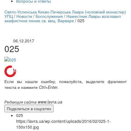
Вопросы и ответы
нлайн трансляция |
12 сентября
Свято-Успенська Києво-Печерська Лавра (чоловічий монастир)
УПЦ
/
Новости
/
Богослужения
/
Наместник Лавры возглавил
Название трансляции
акафистное пение св. вмц. Варваре
/
025
06.12.2017
025
Если вы нашли ошибку, пожалуйста, выделите фрагмент
текста и нажмите
Ctrl+Enter
.
Редакция сайта www.lavra.ua
Поделиться в соцсетях
025
https://lavra.ua/wp-content/uploads/2016/02/025-1-
150x150.jpg