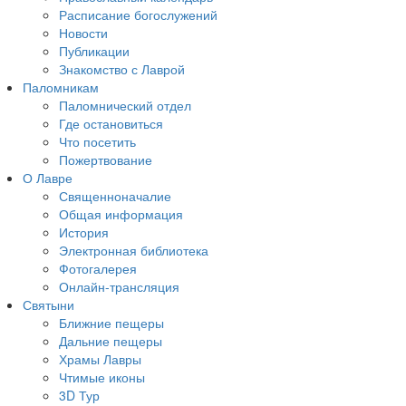
Расписание богослужений
Новости
Публикации
Знакомство с Лаврой
Паломникам
Паломнический отдел
Где остановиться
Что посетить
Пожертвование
О Лавре
Священноначалие
Общая информация
История
Электронная библиотека
Фотогалерея
Онлайн-трансляция
Святыни
Ближние пещеры
Дальние пещеры
Храмы Лавры
Чтимые иконы
3D Тур