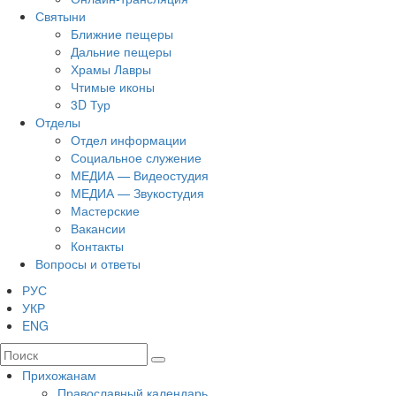
Святыни
Ближние пещеры
Дальние пещеры
Храмы Лавры
Чтимые иконы
3D Тур
Отделы
Отдел информации
Социальное служение
МЕДИА — Видеостудия
МЕДИА — Звукостудия
Мастерские
Вакансии
Контакты
Вопросы и ответы
РУС
УКР
ENG
Прихожанам
Православный календарь