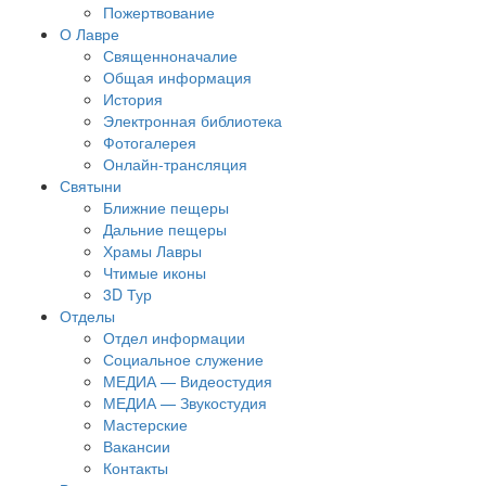
Пожертвование
О Лавре
Священноначалие
Общая информация
История
Электронная библиотека
Фотогалерея
Онлайн-трансляция
Святыни
Ближние пещеры
Дальние пещеры
Храмы Лавры
Чтимые иконы
3D Тур
Отделы
Отдел информации
Социальное служение
МЕДИА — Видеостудия
МЕДИА — Звукостудия
Мастерские
Вакансии
Контакты