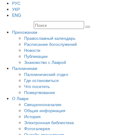
РУС
УКР
ENG
Прихожанам
Православный календарь
Расписание богослужений
Новости
Публикации
Знакомство с Лаврой
Паломникам
Паломнический отдел
Где остановиться
Что посетить
Пожертвование
О Лавре
Священноначалие
Общая информация
История
Электронная библиотека
Фотогалерея
Онлайн-трансляция