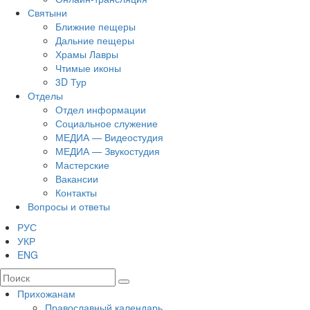
Святыни
Ближние пещеры
Дальние пещеры
Храмы Лавры
Чтимые иконы
3D Тур
Отделы
Отдел информации
Социальное служение
МЕДИА — Видеостудия
МЕДИА — Звукостудия
Мастерские
Вакансии
Контакты
Вопросы и ответы
РУС
УКР
ENG
Прихожанам
Православный календарь