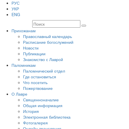
РУС
УКР
ENG
Прихожанам
Православный календарь
Расписание богослужений
Новости
Публикации
Знакомство с Лаврой
Паломникам
Паломнический отдел
Где остановиться
Что посетить
Пожертвование
О Лавре
Священноначалие
Общая информация
История
Электронная библиотека
Фотогалерея
Онлайн-трансляция