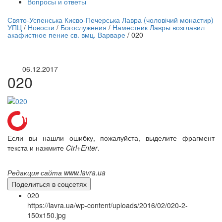
Вопросы и ответы
нлайн трансляция |
12 сентября
Свято-Успенська Києво-Печерська Лавра (чоловічий монастир)
УПЦ
/
Новости
/
Богослужения
/
Наместник Лавры возглавил
Название трансляции
акафистное пение св. вмц. Варваре
/
020
06.12.2017
020
Если вы нашли ошибку, пожалуйста, выделите фрагмент
текста и нажмите
Ctrl+Enter
.
Редакция сайта www.lavra.ua
Поделиться в соцсетях
020
https://lavra.ua/wp-content/uploads/2016/02/020-2-
150x150.jpg