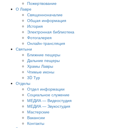
Пожертвование
О Лавре
Священноначалие
Общая информация
История
Электронная библиотека
Фотогалерея
Онлайн-трансляция
Святыни
Ближние пещеры
Дальние пещеры
Храмы Лавры
Чтимые иконы
3D Тур
Отделы
Отдел информации
Социальное служение
МЕДИА — Видеостудия
МЕДИА — Звукостудия
Мастерские
Вакансии
Контакты