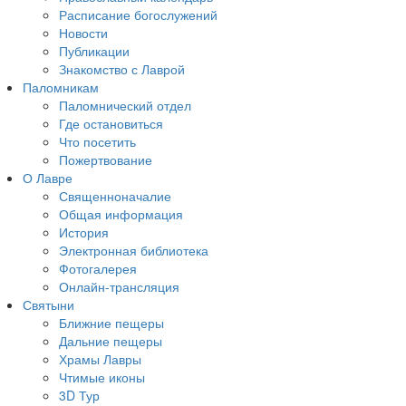
Расписание богослужений
Новости
Публикации
Знакомство с Лаврой
Паломникам
Паломнический отдел
Где остановиться
Что посетить
Пожертвование
О Лавре
Священноначалие
Общая информация
История
Электронная библиотека
Фотогалерея
Онлайн-трансляция
Святыни
Ближние пещеры
Дальние пещеры
Храмы Лавры
Чтимые иконы
3D Тур