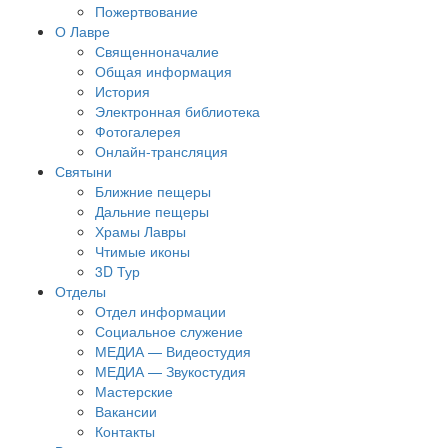
Пожертвование
О Лавре
Священноначалие
Общая информация
История
Электронная библиотека
Фотогалерея
Онлайн-трансляция
Святыни
Ближние пещеры
Дальние пещеры
Храмы Лавры
Чтимые иконы
3D Тур
Отделы
Отдел информации
Социальное служение
МЕДИА — Видеостудия
МЕДИА — Звукостудия
Мастерские
Вакансии
Контакты