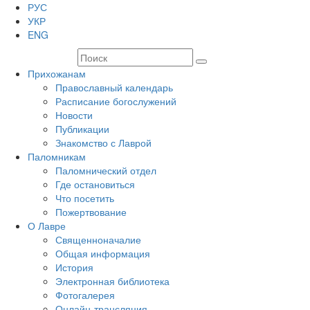
РУС
УКР
ENG
Прихожанам
Православный календарь
Расписание богослужений
Новости
Публикации
Знакомство с Лаврой
Паломникам
Паломнический отдел
Где остановиться
Что посетить
Пожертвование
О Лавре
Священноначалие
Общая информация
История
Электронная библиотека
Фотогалерея
Онлайн-трансляция