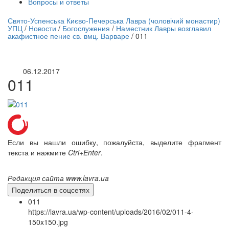
Вопросы и ответы
нлайн трансляция |
12 сентября
Свято-Успенська Києво-Печерська Лавра (чоловічий монастир)
УПЦ
/
Новости
/
Богослужения
/
Наместник Лавры возглавил
Название трансляции
акафистное пение св. вмц. Варваре
/
011
06.12.2017
011
Если вы нашли ошибку, пожалуйста, выделите фрагмент
текста и нажмите
Ctrl+Enter
.
Редакция сайта www.lavra.ua
Поделиться в соцсетях
011
https://lavra.ua/wp-content/uploads/2016/02/011-4-
150x150.jpg