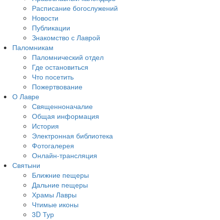
Расписание богослужений
Новости
Публикации
Знакомство с Лаврой
Паломникам
Паломнический отдел
Где остановиться
Что посетить
Пожертвование
О Лавре
Священноначалие
Общая информация
История
Электронная библиотека
Фотогалерея
Онлайн-трансляция
Святыни
Ближние пещеры
Дальние пещеры
Храмы Лавры
Чтимые иконы
3D Тур