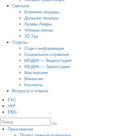
Святыни
Ближние пещеры
Дальние пещеры
Храмы Лавры
Чтимые иконы
3D Тур
Отделы
Отдел информации
Социальное служение
МЕДИА — Видеостудия
МЕДИА — Звукостудия
Мастерские
Вакансии
Контакты
Вопросы и ответы
РУС
УКР
ENG
Прихожанам
Православный календарь