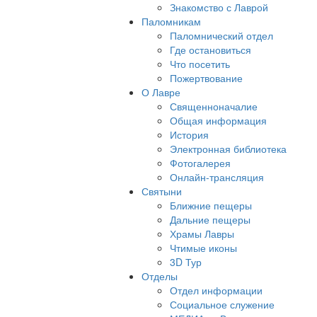
Знакомство с Лаврой
Паломникам
Паломнический отдел
Где остановиться
Что посетить
Пожертвование
О Лавре
Священноначалие
Общая информация
История
Электронная библиотека
Фотогалерея
Онлайн-трансляция
Святыни
Ближние пещеры
Дальние пещеры
Храмы Лавры
Чтимые иконы
3D Тур
Отделы
Отдел информации
Социальное служение