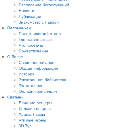
Расписание богослужений
Новости
Публикации
Знакомство с Лаврой
Паломникам
Паломнический отдел
Где остановиться
Что посетить
Пожертвование
О Лавре
Священноначалие
Общая информация
История
Электронная библиотека
Фотогалерея
Онлайн-трансляция
Святыни
Ближние пещеры
Дальние пещеры
Храмы Лавры
Чтимые иконы
3D Тур