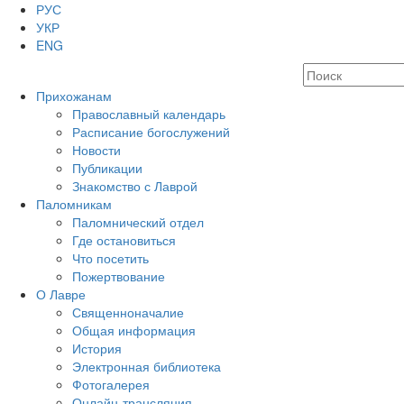
РУС
УКР
ENG
Прихожанам
Православный календарь
Расписание богослужений
Новости
Публикации
Знакомство с Лаврой
Паломникам
Паломнический отдел
Где остановиться
Что посетить
Пожертвование
О Лавре
Священноначалие
Общая информация
История
Электронная библиотека
Фотогалерея
Онлайн-трансляция