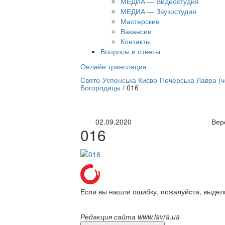
МЕДИА — Видеостудия
МЕДИА — Звукостудия
Мастерские
Вакансии
Контакты
Вопросы и ответы
Онлайн трансляция
нлайн трансляция |
12 сентября
Свято-Успенська Києво-Печерська Лавра (
Богородицы
/
016
Название трансляции
02.09.2020
Вер
016
Если вы нашли ошибку, пожалуйста, выдел
Редакция сайта www.lavra.ua