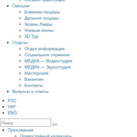
Святыни
Ближние пещеры
Дальние пещеры
Храмы Лавры
Чтимые иконы
3D Тур
Отделы
Отдел информации
Социальное служение
МЕДИА — Видеостудия
МЕДИА — Звукостудия
Мастерские
Вакансии
Контакты
Вопросы и ответы
РУС
УКР
ENG
Прихожанам
Православный календарь