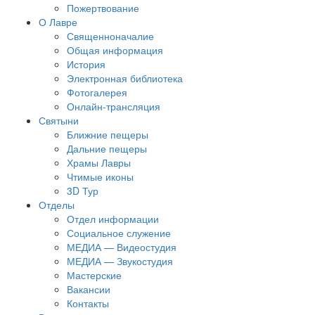
Пожертвование
О Лавре
Священноначалие
Общая информация
История
Электронная библиотека
Фотогалерея
Онлайн-трансляция
Святыни
Ближние пещеры
Дальние пещеры
Храмы Лавры
Чтимые иконы
3D Тур
Отделы
Отдел информации
Социальное служение
МЕДИА — Видеостудия
МЕДИА — Звукостудия
Мастерские
Вакансии
Контакты