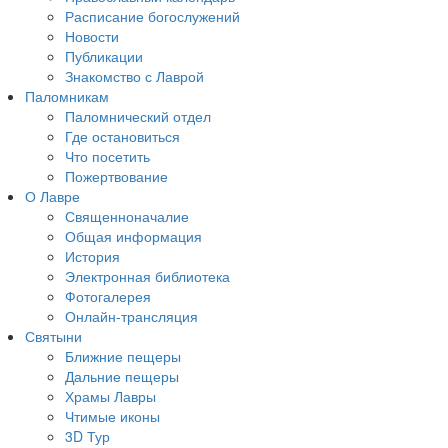
Расписание богослужений
Новости
Публикации
Знакомство с Лаврой
Паломникам
Паломнический отдел
Где остановиться
Что посетить
Пожертвование
О Лавре
Священноначалие
Общая информация
История
Электронная библиотека
Фотогалерея
Онлайн-трансляция
Святыни
Ближние пещеры
Дальние пещеры
Храмы Лавры
Чтимые иконы
3D Тур