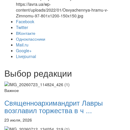
https://lavra.ua/wp-
content/uploads/2022/01/Osvyachennya-hramu-v-
Zimnomu-97-801x1200-150x150.jpg
Facebook
Онлайн трансляции
Веб-камеры
Twitter
12 сентября 2015
Название трансляции
ВКонтакте
12 сентября 2015
Название трансляции
Одноклассники
12 сентября 2015
Название трансляции
Mail.ru
12 сентября 2015
Название трансляции
Google+
12 сентября 2015
Название трансляции
Livejournal
12 сентября 2015
Название трансляции
12 сентября 2015
Название трансляции
Выбор редакции
12 сентября 2015
Название трансляции
Перейти к архиву
Важное
Священноархимандрит Лавры
возглавил торжества в ч ...
23 июля, 2026