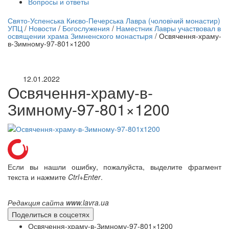
Вопросы и ответы
нлайн трансляция |
12 сентября
Свято-Успенська Києво-Печерська Лавра (чоловічий монастир)
УПЦ
/
Новости
/
Богослужения
/
Наместник Лавры участвовал в
Название трансляции
освящении храма Зимненского монастыря
/
Освячення-храму-
в-Зимному-97-801×1200
12.01.2022
Освячення-храму-в-
Зимному-97-801×1200
Если вы нашли ошибку, пожалуйста, выделите фрагмент
текста и нажмите
Ctrl+Enter
.
Редакция сайта www.lavra.ua
Поделиться в соцсетях
Освячення-храму-в-Зимному-97-801×1200