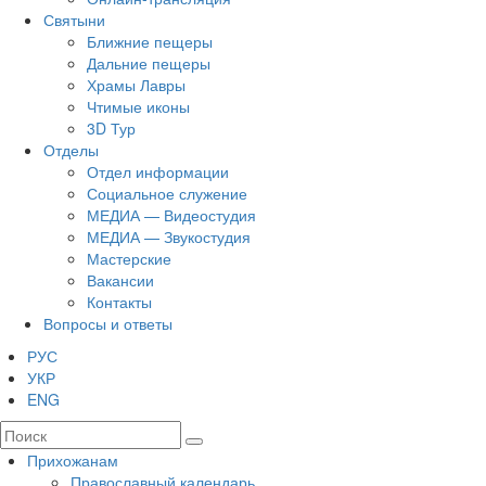
Святыни
Ближние пещеры
Дальние пещеры
Храмы Лавры
Чтимые иконы
3D Тур
Отделы
Отдел информации
Социальное служение
МЕДИА — Видеостудия
МЕДИА — Звукостудия
Мастерские
Вакансии
Контакты
Вопросы и ответы
РУС
УКР
ENG
Прихожанам
Православный календарь