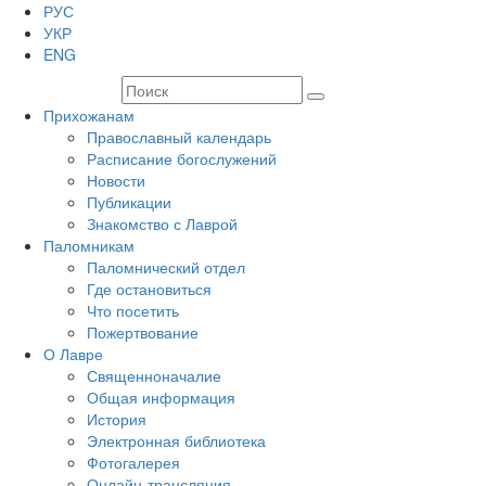
РУС
УКР
ENG
Прихожанам
Православный календарь
Расписание богослужений
Новости
Публикации
Знакомство с Лаврой
Паломникам
Паломнический отдел
Где остановиться
Что посетить
Пожертвование
О Лавре
Священноначалие
Общая информация
История
Электронная библиотека
Фотогалерея
Онлайн-трансляция