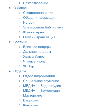
Пожертвование
О Лавре
Священноначалие
Общая информация
История
Электронная библиотека
Фотогалерея
Онлайн-трансляция
Святыни
Ближние пещеры
Дальние пещеры
Храмы Лавры
Чтимые иконы
3D Тур
Отделы
Отдел информации
Социальное служение
МЕДИА — Видеостудия
МЕДИА — Звукостудия
Мастерские
Вакансии
Контакты