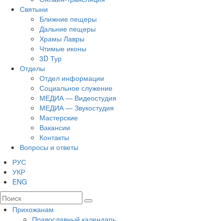
Святыни
Ближние пещеры
Дальние пещеры
Храмы Лавры
Чтимые иконы
3D Тур
Отделы
Отдел информации
Социальное служение
МЕДИА — Видеостудия
МЕДИА — Звукостудия
Мастерские
Вакансии
Контакты
Вопросы и ответы
РУС
УКР
ENG
Прихожанам
Православный календарь