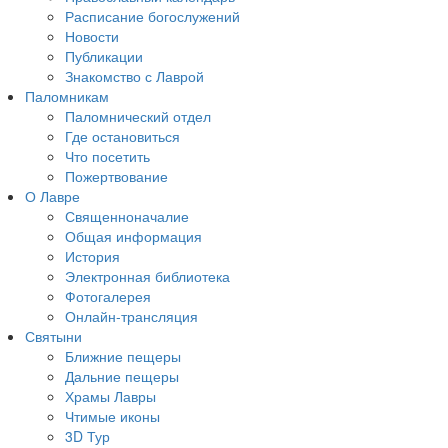
Расписание богослужений
Новости
Публикации
Знакомство с Лаврой
Паломникам
Паломнический отдел
Где остановиться
Что посетить
Пожертвование
О Лавре
Священноначалие
Общая информация
История
Электронная библиотека
Фотогалерея
Онлайн-трансляция
Святыни
Ближние пещеры
Дальние пещеры
Храмы Лавры
Чтимые иконы
3D Тур