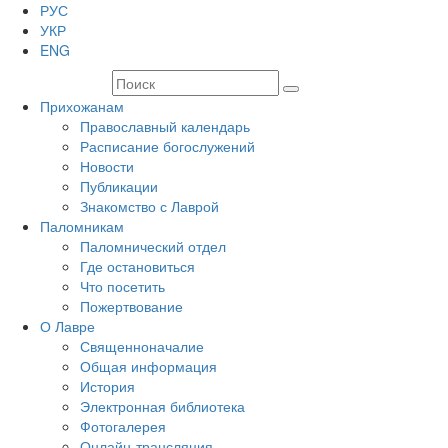
РУС
УКР
ENG
Прихожанам
Православный календарь
Расписание богослужений
Новости
Публикации
Знакомство с Лаврой
Паломникам
Паломнический отдел
Где остановиться
Что посетить
Пожертвование
О Лавре
Священноначалие
Общая информация
История
Электронная библиотека
Фотогалерея
Онлайн-трансляция