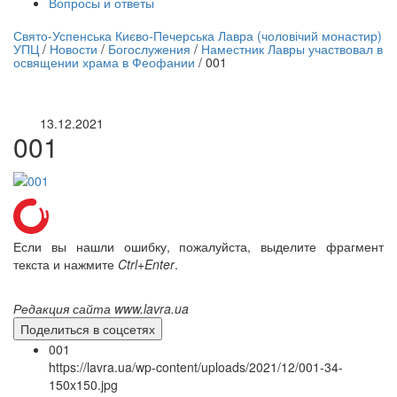
Вопросы и ответы
нлайн трансляция |
12 сентября
Свято-Успенська Києво-Печерська Лавра (чоловічий монастир)
УПЦ
/
Новости
/
Богослужения
/
Наместник Лавры участвовал в
Название трансляции
освящении храма в Феофании
/
001
13.12.2021
001
Если вы нашли ошибку, пожалуйста, выделите фрагмент
текста и нажмите
Ctrl+Enter
.
Редакция сайта www.lavra.ua
Поделиться в соцсетях
001
https://lavra.ua/wp-content/uploads/2021/12/001-34-
150x150.jpg