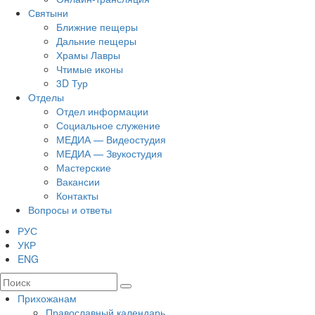
Святыни
Ближние пещеры
Дальние пещеры
Храмы Лавры
Чтимые иконы
3D Тур
Отделы
Отдел информации
Социальное служение
МЕДИА — Видеостудия
МЕДИА — Звукостудия
Мастерские
Вакансии
Контакты
Вопросы и ответы
РУС
УКР
ENG
Прихожанам
Православный календарь