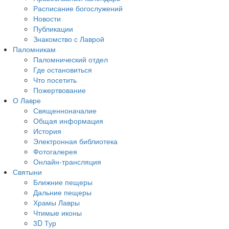
Расписание богослужений
Новости
Публикации
Знакомство с Лаврой
Паломникам
Паломнический отдел
Где остановиться
Что посетить
Пожертвование
О Лавре
Священноначалие
Общая информация
История
Электронная библиотека
Фотогалерея
Онлайн-трансляция
Святыни
Ближние пещеры
Дальние пещеры
Храмы Лавры
Чтимые иконы
3D Тур