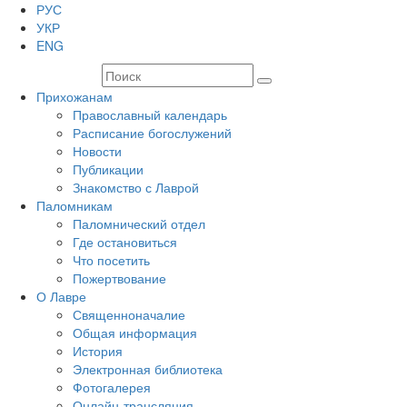
РУС
УКР
ENG
Прихожанам
Православный календарь
Расписание богослужений
Новости
Публикации
Знакомство с Лаврой
Паломникам
Паломнический отдел
Где остановиться
Что посетить
Пожертвование
О Лавре
Священноначалие
Общая информация
История
Электронная библиотека
Фотогалерея
Онлайн-трансляция