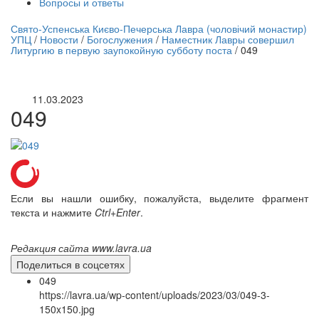
Вопросы и ответы
нлайн трансляция |
12 сентября
Свято-Успенська Києво-Печерська Лавра (чоловічий монастир)
УПЦ
/
Новости
/
Богослужения
/
Наместник Лавры совершил
Название трансляции
Литургию в первую заупокойную субботу поста
/
049
11.03.2023
049
Если вы нашли ошибку, пожалуйста, выделите фрагмент
текста и нажмите
Ctrl+Enter
.
Редакция сайта www.lavra.ua
Поделиться в соцсетях
049
https://lavra.ua/wp-content/uploads/2023/03/049-3-
150x150.jpg