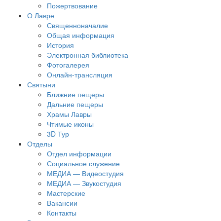
Пожертвование
О Лавре
Священноначалие
Общая информация
История
Электронная библиотека
Фотогалерея
Онлайн-трансляция
Святыни
Ближние пещеры
Дальние пещеры
Храмы Лавры
Чтимые иконы
3D Тур
Отделы
Отдел информации
Социальное служение
МЕДИА — Видеостудия
МЕДИА — Звукостудия
Мастерские
Вакансии
Контакты