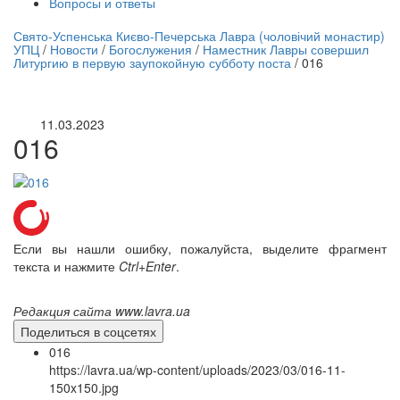
Вопросы и ответы
нлайн трансляция |
12 сентября
Свято-Успенська Києво-Печерська Лавра (чоловічий монастир)
УПЦ
/
Новости
/
Богослужения
/
Наместник Лавры совершил
Название трансляции
Литургию в первую заупокойную субботу поста
/
016
11.03.2023
016
Если вы нашли ошибку, пожалуйста, выделите фрагмент
текста и нажмите
Ctrl+Enter
.
Редакция сайта www.lavra.ua
Поделиться в соцсетях
016
https://lavra.ua/wp-content/uploads/2023/03/016-11-
150x150.jpg