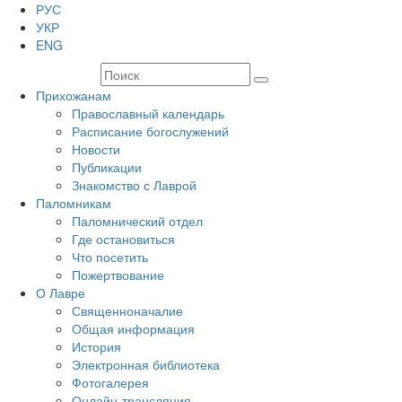
РУС
УКР
ENG
Прихожанам
Православный календарь
Расписание богослужений
Новости
Публикации
Знакомство с Лаврой
Паломникам
Паломнический отдел
Где остановиться
Что посетить
Пожертвование
О Лавре
Священноначалие
Общая информация
История
Электронная библиотека
Фотогалерея
Онлайн-трансляция