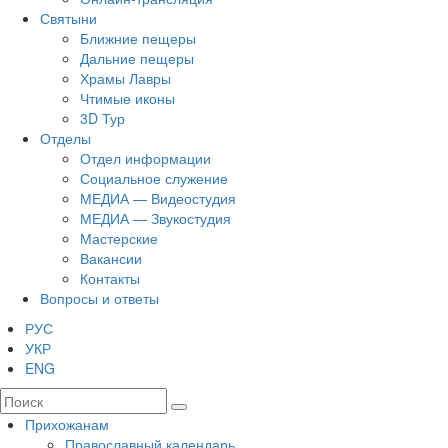
Святыни
Ближние пещеры
Дальние пещеры
Храмы Лавры
Чтимые иконы
3D Тур
Отделы
Отдел информации
Социальное служение
МЕДИА — Видеостудия
МЕДИА — Звукостудия
Мастерские
Вакансии
Контакты
Вопросы и ответы
РУС
УКР
ENG
Прихожанам
Православный календарь