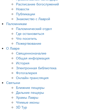
Расписание богослужений
Новости
Публикации
Знакомство с Лаврой
Паломникам
Паломнический отдел
Где остановиться
Что посетить
Пожертвование
О Лавре
Священноначалие
Общая информация
История
Электронная библиотека
Фотогалерея
Онлайн-трансляция
Святыни
Ближние пещеры
Дальние пещеры
Храмы Лавры
Чтимые иконы
3D Тур