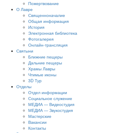
Пожертвование
О Лавре
Священноначалие
Общая информация
История
Электронная библиотека
Фотогалерея
Онлайн-трансляция
Святыни
Ближние пещеры
Дальние пещеры
Храмы Лавры
Чтимые иконы
3D Тур
Отделы
Отдел информации
Социальное служение
МЕДИА — Видеостудия
МЕДИА — Звукостудия
Мастерские
Вакансии
Контакты