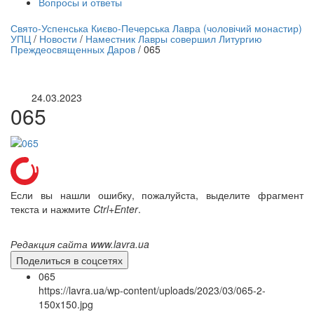
Вопросы и ответы
нлайн трансляция |
12 сентября
Свято-Успенська Києво-Печерська Лавра (чоловічий монастир)
УПЦ
/
Новости
/
Наместник Лавры совершил Литургию
Название трансляции
Преждеосвященных Даров
/
065
24.03.2023
065
Если вы нашли ошибку, пожалуйста, выделите фрагмент
текста и нажмите
Ctrl+Enter
.
Редакция сайта www.lavra.ua
Поделиться в соцсетях
065
https://lavra.ua/wp-content/uploads/2023/03/065-2-
150x150.jpg