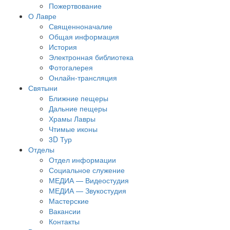
Пожертвование
О Лавре
Священноначалие
Общая информация
История
Электронная библиотека
Фотогалерея
Онлайн-трансляция
Святыни
Ближние пещеры
Дальние пещеры
Храмы Лавры
Чтимые иконы
3D Тур
Отделы
Отдел информации
Социальное служение
МЕДИА — Видеостудия
МЕДИА — Звукостудия
Мастерские
Вакансии
Контакты