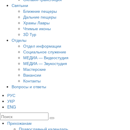
Святыни
Ближние пещеры
Дальние пещеры
Храмы Лавры
Чтимые иконы
3D Тур
Отделы
Отдел информации
Социальное служение
МЕДИА — Видеостудия
МЕДИА — Звукостудия
Мастерские
Вакансии
Контакты
Вопросы и ответы
РУС
УКР
ENG
Прихожанам
Православный календарь