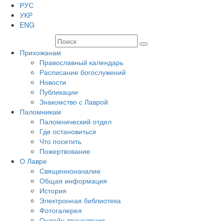
РУС
УКР
ENG
Прихожанам
Православный календарь
Расписание богослужений
Новости
Публикации
Знакомство с Лаврой
Паломникам
Паломнический отдел
Где остановиться
Что посетить
Пожертвование
О Лавре
Священноначалие
Общая информация
История
Электронная библиотека
Фотогалерея
Онлайн-трансляция