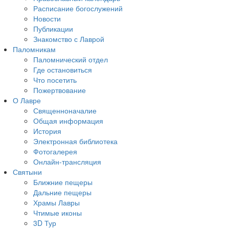
Расписание богослужений
Новости
Публикации
Знакомство с Лаврой
Паломникам
Паломнический отдел
Где остановиться
Что посетить
Пожертвование
О Лавре
Священноначалие
Общая информация
История
Электронная библиотека
Фотогалерея
Онлайн-трансляция
Святыни
Ближние пещеры
Дальние пещеры
Храмы Лавры
Чтимые иконы
3D Тур