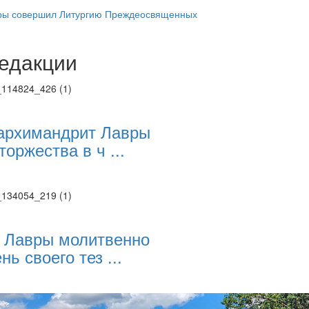
ры совершил Литургию Преждеосвященных
едакции
Веб-камеры
ие трансляции
ие трансляции
ие трансляции
ие трансляции
архимандрит Лавры
ие трансляции
торжества в ч ...
ие трансляции
ие трансляции
ие трансляции
 Лавры молитвенно
нь своего тез ...