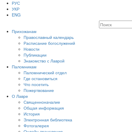
РУС
УКР
ENG
Прихожанам
Православный календарь
Расписание богослужений
Новости
Публикации
Знакомство с Лаврой
Паломникам
Паломнический отдел
Где остановиться
Что посетить
Пожертвование
О Лавре
Священноначалие
Общая информация
История
Электронная библиотека
Фотогалерея
Онлайн-трансляция