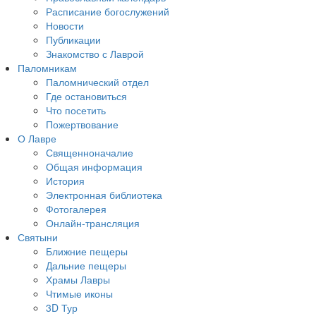
Расписание богослужений
Новости
Публикации
Знакомство с Лаврой
Паломникам
Паломнический отдел
Где остановиться
Что посетить
Пожертвование
О Лавре
Священноначалие
Общая информация
История
Электронная библиотека
Фотогалерея
Онлайн-трансляция
Святыни
Ближние пещеры
Дальние пещеры
Храмы Лавры
Чтимые иконы
3D Тур