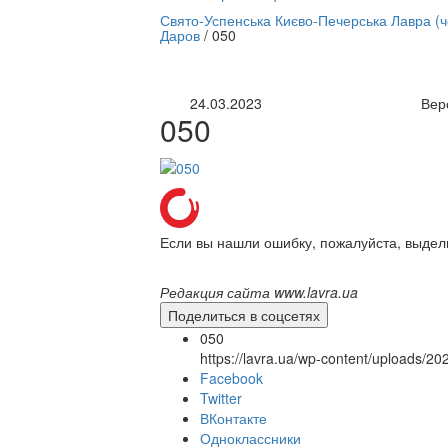
нлайн трансляция |
12 сентября
Свято-Успенська Києво-Печерська Лавра (
Даров
/
050
Название трансляции
24.03.2023
Вер
050
Если вы нашли ошибку, пожалуйста, выдел
Редакция сайта www.lavra.ua
Поделиться в соцсетях
050
https://lavra.ua/wp-content/uploads/2
Facebook
Twitter
ВКонтакте
Одноклассники