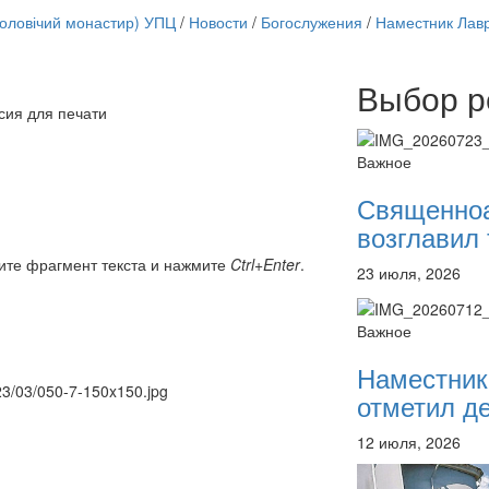
чоловічий монастир) УПЦ
/
Новости
/
Богослужения
/
Наместник Лав
Выбор р
Онлайн трансляции
сия для печати
12 сентября 2015
Назван
12 сентября 2015
Назван
Важное
12 сентября 2015
Назван
12 сентября 2015
Назван
Священно
12 сентября 2015
Назван
возглавил 
12 сентября 2015
Назван
12 сентября 2015
Назван
ите фрагмент текста и нажмите
Ctrl+Enter
.
23 июля, 2026
12 сентября 2015
Назван
Перейти к архиву
Важное
Наместник
023/03/050-7-150x150.jpg
отметил де
12 июля, 2026