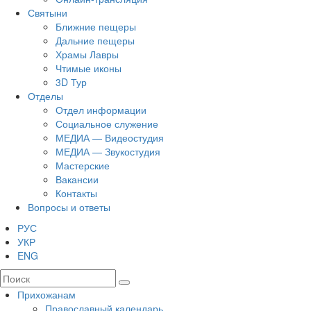
Святыни
Ближние пещеры
Дальние пещеры
Храмы Лавры
Чтимые иконы
3D Тур
Отделы
Отдел информации
Социальное служение
МЕДИА — Видеостудия
МЕДИА — Звукостудия
Мастерские
Вакансии
Контакты
Вопросы и ответы
РУС
УКР
ENG
Прихожанам
Православный календарь