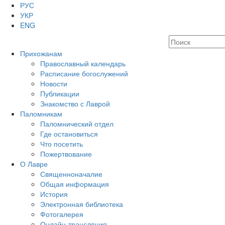
РУС
УКР
ENG
Прихожанам
Православный календарь
Расписание богослужений
Новости
Публикации
Знакомство с Лаврой
Паломникам
Паломнический отдел
Где остановиться
Что посетить
Пожертвование
О Лавре
Священноначалие
Общая информация
История
Электронная библиотека
Фотогалерея
Онлайн-трансляция