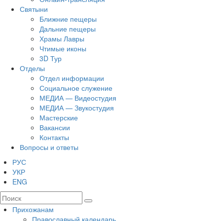
Святыни
Ближние пещеры
Дальние пещеры
Храмы Лавры
Чтимые иконы
3D Тур
Отделы
Отдел информации
Социальное служение
МЕДИА — Видеостудия
МЕДИА — Звукостудия
Мастерские
Вакансии
Контакты
Вопросы и ответы
РУС
УКР
ENG
Прихожанам
Православный календарь