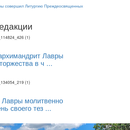
ры совершил Литургию Преждеосвященных
едакции
Веб-камеры
ие трансляции
ие трансляции
ие трансляции
ие трансляции
архимандрит Лавры
ие трансляции
торжества в ч ...
ие трансляции
ие трансляции
ие трансляции
 Лавры молитвенно
нь своего тез ...