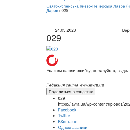
нлайн трансляция |
12 сентября
Свято-Успенська Києво-Печерська Лавра (
Даров
/
029
Название трансляции
24.03.2023
Вер
029
Если вы нашли ошибку, пожалуйста, выдел
Редакция сайта www.lavra.ua
Поделиться в соцсетях
029
https://lavra.ua/wp-content/uploads/2
Facebook
Twitter
ВКонтакте
Одноклассники