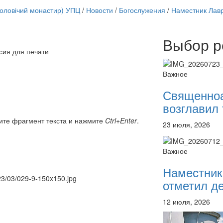
чоловічий монастир) УПЦ
/
Новости
/
Богослужения
/
Наместник Лав
Выбор р
Онлайн трансляции
сия для печати
12 сентября 2015
Назван
12 сентября 2015
Назван
Важное
12 сентября 2015
Назван
12 сентября 2015
Назван
Священно
12 сентября 2015
Назван
возглавил 
12 сентября 2015
Назван
12 сентября 2015
Назван
ите фрагмент текста и нажмите
Ctrl+Enter
.
23 июля, 2026
12 сентября 2015
Назван
Перейти к архиву
Важное
Наместник
023/03/029-9-150x150.jpg
отметил де
12 июля, 2026