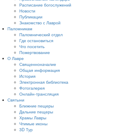
Расписание богослужений
Новости
Публикации
Знакомство с Лаврой
Паломникам
Паломнический отдел
Где остановиться
Что посетить
Пожертвование
О Лавре
Священноначалие
Общая информация
История
Электронная библиотека
Фотогалерея
Онлайн-трансляция
Святыни
Ближние пещеры
Дальние пещеры
Храмы Лавры
Чтимые иконы
3D Тур