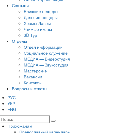
Святыни
Ближние пещеры
Дальние пещеры
Храмы Лавры
Чтимые иконы
3D Тур
Отделы
Отдел информации
Социальное служение
МЕДИА — Видеостудия
МЕДИА — Звукостудия
Мастерские
Вакансии
Контакты
Вопросы и ответы
РУС
УКР
ENG
Прихожанам
Православный календарь