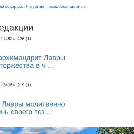
ры совершил Литургию Преждеосвященных
едакции
Веб-камеры
ие трансляции
ие трансляции
ие трансляции
ие трансляции
архимандрит Лавры
ие трансляции
торжества в ч ...
ие трансляции
ие трансляции
ие трансляции
 Лавры молитвенно
нь своего тез ...