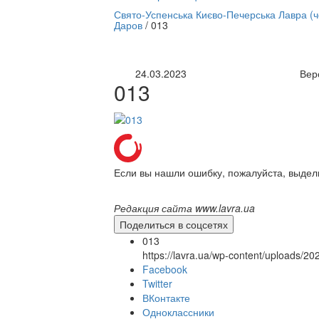
нлайн трансляция |
12 сентября
Свято-Успенська Києво-Печерська Лавра (
Даров
/
013
Название трансляции
24.03.2023
Вер
013
Если вы нашли ошибку, пожалуйста, выдел
Редакция сайта www.lavra.ua
Поделиться в соцсетях
013
https://lavra.ua/wp-content/uploads/2
Facebook
Twitter
ВКонтакте
Одноклассники