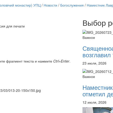
чоловічий монастир) УПЦ
/
Новости
/
Богослужения
/
Наместник Лав
Выбор р
Онлайн трансляции
сия для печати
12 сентября 2015
Назван
12 сентября 2015
Назван
Важное
12 сентября 2015
Назван
12 сентября 2015
Назван
Священно
12 сентября 2015
Назван
возглавил 
12 сентября 2015
Назван
12 сентября 2015
Назван
ите фрагмент текста и нажмите
Ctrl+Enter
.
23 июля, 2026
12 сентября 2015
Назван
Перейти к архиву
Важное
Наместник
023/03/013-20-150x150.jpg
отметил де
12 июля, 2026