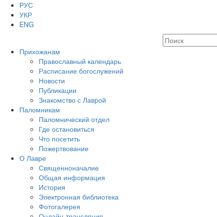
РУС
УКР
ENG
Прихожанам
Православный календарь
Расписание богослужений
Новости
Публикации
Знакомство с Лаврой
Паломникам
Паломнический отдел
Где остановиться
Что посетить
Пожертвование
О Лавре
Священноначалие
Общая информация
История
Электронная библиотека
Фотогалерея
Онлайн-трансляция