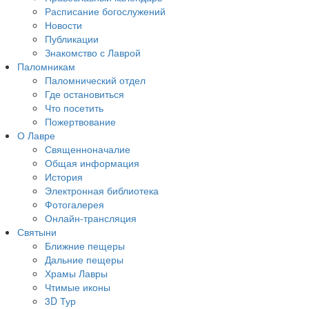
Расписание богослужений
Новости
Публикации
Знакомство с Лаврой
Паломникам
Паломнический отдел
Где остановиться
Что посетить
Пожертвование
О Лавре
Священноначалие
Общая информация
История
Электронная библиотека
Фотогалерея
Онлайн-трансляция
Святыни
Ближние пещеры
Дальние пещеры
Храмы Лавры
Чтимые иконы
3D Тур