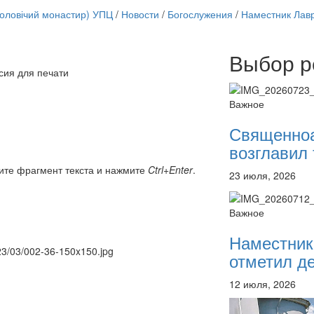
чоловічий монастир) УПЦ
/
Новости
/
Богослужения
/
Наместник Лав
Выбор р
Онлайн трансляции
сия для печати
12 сентября 2015
Назван
12 сентября 2015
Назван
Важное
12 сентября 2015
Назван
12 сентября 2015
Назван
Священно
12 сентября 2015
Назван
возглавил 
12 сентября 2015
Назван
12 сентября 2015
Назван
ите фрагмент текста и нажмите
Ctrl+Enter
.
23 июля, 2026
12 сентября 2015
Назван
Перейти к архиву
Важное
Наместник
023/03/002-36-150x150.jpg
отметил де
12 июля, 2026