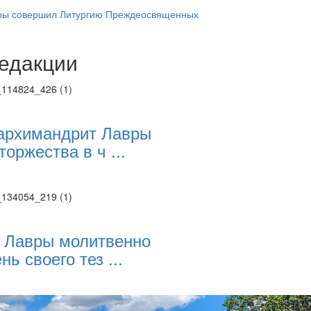
ры совершил Литургию Преждеосвященных
едакции
Веб-камеры
ие трансляции
ие трансляции
ие трансляции
ие трансляции
архимандрит Лавры
ие трансляции
торжества в ч ...
ие трансляции
ие трансляции
ие трансляции
 Лавры молитвенно
нь своего тез ...