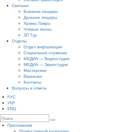
Святыни
Ближние пещеры
Дальние пещеры
Храмы Лавры
Чтимые иконы
3D Тур
Отделы
Отдел информации
Социальное служение
МЕДИА — Видеостудия
МЕДИА — Звукостудия
Мастерские
Вакансии
Контакты
Вопросы и ответы
РУС
УКР
ENG
Прихожанам
Православный календарь