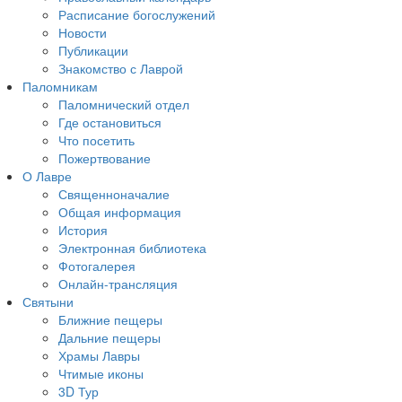
Расписание богослужений
Новости
Публикации
Знакомство с Лаврой
Паломникам
Паломнический отдел
Где остановиться
Что посетить
Пожертвование
О Лавре
Священноначалие
Общая информация
История
Электронная библиотека
Фотогалерея
Онлайн-трансляция
Святыни
Ближние пещеры
Дальние пещеры
Храмы Лавры
Чтимые иконы
3D Тур