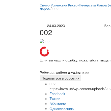
нлайн трансляция |
12 сентября
Свято-Успенська Києво-Печерська Лавра (
Даров
/
002
Название трансляции
24.03.2023
Вер
002
Если вы нашли ошибку, пожалуйста, выдел
Редакция сайта www.lavra.ua
Поделиться в соцсетях
002
https://lavra.ua/wp-content/uploads/2
Facebook
Twitter
ВКонтакте
Одноклассники