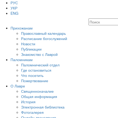
РУС
УКР
ENG
Прихожанам
Православный календарь
Расписание богослужений
Новости
Публикации
Знакомство с Лаврой
Паломникам
Паломнический отдел
Где остановиться
Что посетить
Пожертвование
О Лавре
Священноначалие
Общая информация
История
Электронная библиотека
Фотогалерея
Онлайн-трансляция