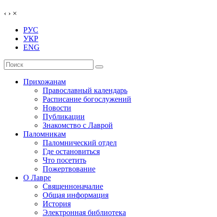
‹
›
×
РУС
УКР
ENG
Прихожанам
Православный календарь
Расписание богослужений
Новости
Публикации
Знакомство с Лаврой
Паломникам
Паломнический отдел
Где остановиться
Что посетить
Пожертвование
О Лавре
Священноначалие
Общая информация
История
Электронная библиотека