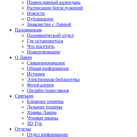
Православный календарь
Расписание богослужений
Новости
Публикации
Знакомство с Лаврой
Паломникам
Паломнический отдел
Где остановиться
Что посетить
Пожертвование
О Лавре
Священноначалие
Общая информация
История
Электронная библиотека
Фотогалерея
Онлайн-трансляция
Святыни
Ближние пещеры
Дальние пещеры
Храмы Лавры
Чтимые иконы
3D Тур
Отделы
Отдел информации