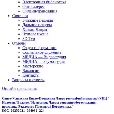
Электронная библиотека
Фотогалерея
Онлайн-трансляция
Святыни
Ближние пещеры
Дальние пещеры
Храмы Лавры
Чтимые иконы
3D Тур
Отделы
Отдел информации
Социальное служение
МЕДИА — Видеостудия
МЕДИА — Звукостудия
Мастерские
Вакансии
Контакты
Вопросы и ответы
Онлайн трансляция
Онлайн трансляция |
12 сентября
Свято-Успенська Києво-Печерська Лавра (чоловічий монастир) УПЦ
/
Новости
/
Важное
/
Наместник Лавры совершил богослужения
Название трансляции
праздника Рождества Пресвятой Богородицы
/
IMG_20250921_094032_224