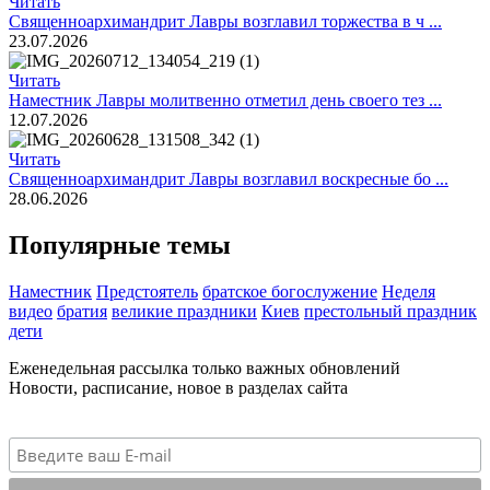
Читать
Священноархимандрит Лавры возглавил торжества в ч ...
23.07.2026
Читать
Наместник Лавры молитвенно отметил день своего тез ...
12.07.2026
Читать
Священноархимандрит Лавры возглавил воскресные бо ...
28.06.2026
Популярные темы
Наместник
Предстоятель
братское богослужение
Неделя
видео
братия
великие праздники
Киев
престольный праздник
дети
Еженедельная рассылка только важных обновлений
Новости, расписание, новое в разделах сайта