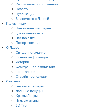
Расписание богослужений
Новости
Публикации
Знакомство с Лаврой
Паломникам
Паломнический отдел
Где остановиться
Что посетить
Пожертвование
О Лавре
Священноначалие
Общая информация
История
Электронная библиотека
Фотогалерея
Онлайн-трансляция
Святыни
Ближние пещеры
Дальние пещеры
Храмы Лавры
Чтимые иконы
3D Тур