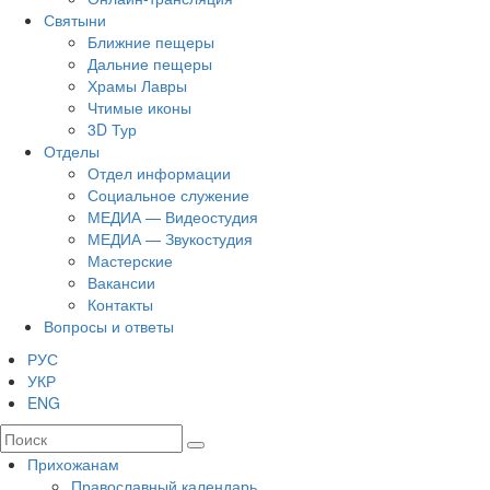
Святыни
Ближние пещеры
Дальние пещеры
Храмы Лавры
Чтимые иконы
3D Тур
Отделы
Отдел информации
Социальное служение
МЕДИА — Видеостудия
МЕДИА — Звукостудия
Мастерские
Вакансии
Контакты
Вопросы и ответы
РУС
УКР
ENG
Прихожанам
Православный календарь