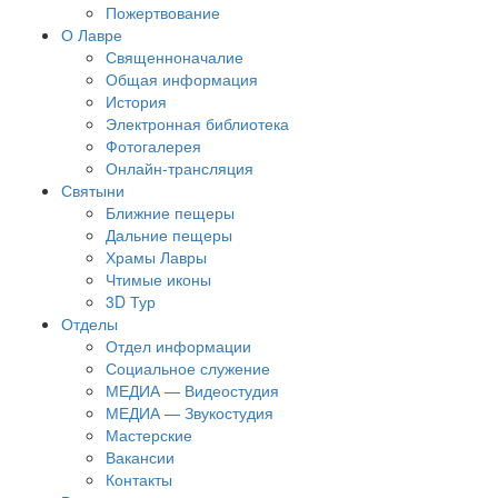
Пожертвование
О Лавре
Священноначалие
Общая информация
История
Электронная библиотека
Фотогалерея
Онлайн-трансляция
Святыни
Ближние пещеры
Дальние пещеры
Храмы Лавры
Чтимые иконы
3D Тур
Отделы
Отдел информации
Социальное служение
МЕДИА — Видеостудия
МЕДИА — Звукостудия
Мастерские
Вакансии
Контакты