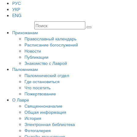
РУС
УКР
ENG
Прихожанам
Православный календарь
Расписание богослужений
Новости
Публикации
Знакомство с Лаврой
Паломникам
Паломнический отдел
Где остановиться
Что посетить
Пожертвование
О Лавре
Священноначалие
Общая информация
История
Электронная библиотека
Фотогалерея
Онлайн-трансляция