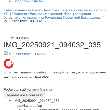
Вопросы и ответы
нлайн трансляция |
12 сентября
Свято-Успенська Києво-Печерська Лавра (чоловічий монастир)
УПЦ
/
Новости
/
Важное
/
Наместник Лавры совершил
Название трансляции
богослужения праздника Рождества Пресвятой Богородицы
/
IMG_20250921_094032_035
21.09.2025
IMG_20250921_094032_035
Если вы нашли ошибку, пожалуйста, выделите фрагмент
текста и нажмите
Ctrl+Enter
.
Редакция сайта www.lavra.ua
Поделиться в соцсетях
IMG_20250921_094032_035
https://lavra.ua/wp-