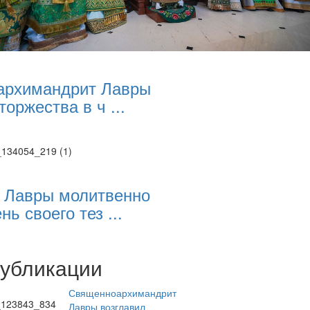
архимандрит Лавры
торжества в ч ...
 Лавры молитвенно
нь своего тез ...
публикации
Священноархимандрит
Лавры возглавил