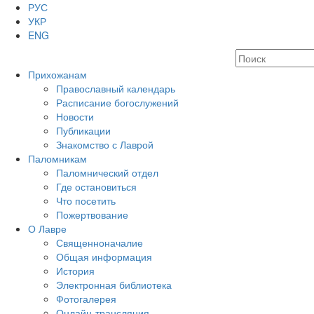
РУС
УКР
ENG
Прихожанам
Православный календарь
Расписание богослужений
Новости
Публикации
Знакомство с Лаврой
Паломникам
Паломнический отдел
Где остановиться
Что посетить
Пожертвование
О Лавре
Священноначалие
Общая информация
История
Электронная библиотека
Фотогалерея
Онлайн-трансляция