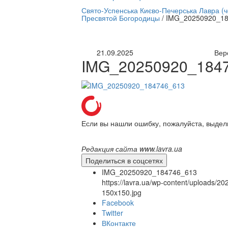
нлайн трансляция |
12 сентября
Свято-Успенська Києво-Печерська Лавра (
Пресвятой Богородицы
/
IMG_20250920_18
Название трансляции
21.09.2025
Вер
IMG_20250920_184
Если вы нашли ошибку, пожалуйста, выдел
Редакция сайта www.lavra.ua
Поделиться в соцсетях
IMG_20250920_184746_613
https://lavra.ua/wp-content/uploads
150x150.jpg
Facebook
Twitter
ВКонтакте