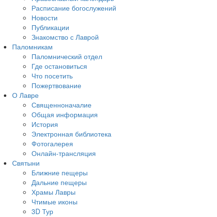
Расписание богослужений
Новости
Публикации
Знакомство с Лаврой
Паломникам
Паломнический отдел
Где остановиться
Что посетить
Пожертвование
О Лавре
Священноначалие
Общая информация
История
Электронная библиотека
Фотогалерея
Онлайн-трансляция
Святыни
Ближние пещеры
Дальние пещеры
Храмы Лавры
Чтимые иконы
3D Тур