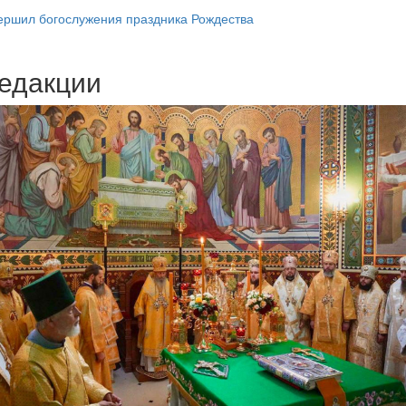
ершил богослужения праздника Рождества
едакции
Веб-камеры
ие трансляции
ие трансляции
ие трансляции
ие трансляции
ие трансляции
ие трансляции
ие трансляции
ие трансляции