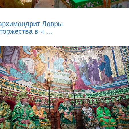
архимандрит Лавры
торжества в ч ...