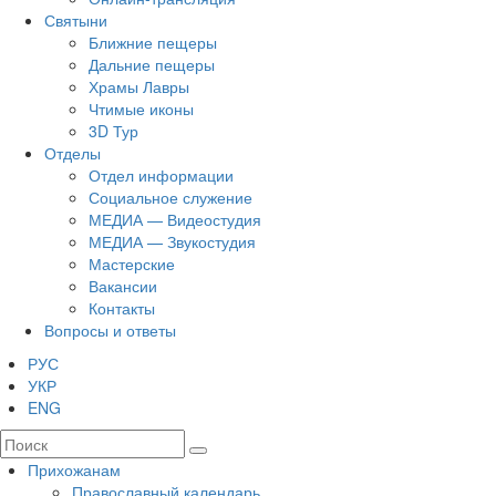
Святыни
Ближние пещеры
Дальние пещеры
Храмы Лавры
Чтимые иконы
3D Тур
Отделы
Отдел информации
Социальное служение
МЕДИА — Видеостудия
МЕДИА — Звукостудия
Мастерские
Вакансии
Контакты
Вопросы и ответы
РУС
УКР
ENG
Прихожанам
Православный календарь