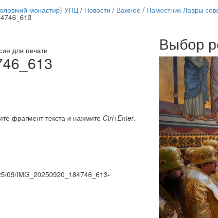
чоловічий монастир) УПЦ
/
Новости
/
Важное
/
Наместник Лавры сов
4746_613
Выбор р
Онлайн трансляции
сия для печати
12 сентября 2015
Назван
746_613
12 сентября 2015
Назван
12 сентября 2015
Назван
12 сентября 2015
Назван
12 сентября 2015
Назван
12 сентября 2015
Назван
12 сентября 2015
Назван
ите фрагмент текста и нажмите
Ctrl+Enter
.
12 сентября 2015
Назван
Перейти к архиву
/2025/09/IMG_20250920_184746_613-