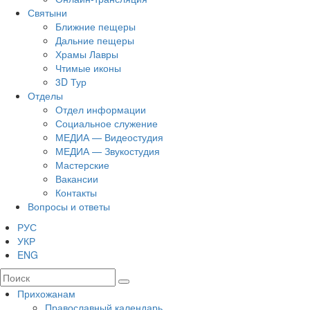
Святыни
Ближние пещеры
Дальние пещеры
Храмы Лавры
Чтимые иконы
3D Тур
Отделы
Отдел информации
Социальное служение
МЕДИА — Видеостудия
МЕДИА — Звукостудия
Мастерские
Вакансии
Контакты
Вопросы и ответы
РУС
УКР
ENG
Прихожанам
Православный календарь