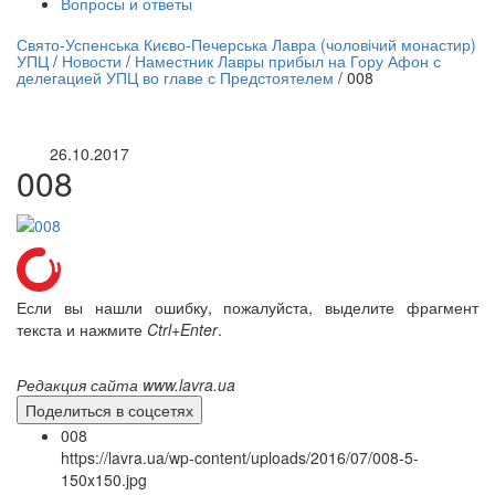
Вопросы и ответы
нлайн трансляция |
12 сентября
Свято-Успенська Києво-Печерська Лавра (чоловічий монастир)
УПЦ
/
Новости
/
Наместник Лавры прибыл на Гору Афон с
Название трансляции
делегацией УПЦ во главе с Предстоятелем
/
008
26.10.2017
008
Если вы нашли ошибку, пожалуйста, выделите фрагмент
текста и нажмите
Ctrl+Enter
.
Редакция сайта www.lavra.ua
Поделиться в соцсетях
008
https://lavra.ua/wp-content/uploads/2016/07/008-5-
150x150.jpg