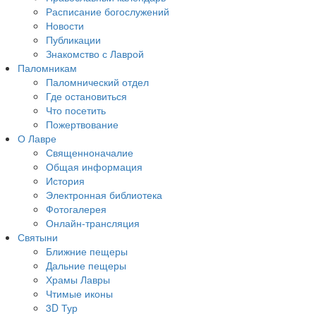
Расписание богослужений
Новости
Публикации
Знакомство с Лаврой
Паломникам
Паломнический отдел
Где остановиться
Что посетить
Пожертвование
О Лавре
Священноначалие
Общая информация
История
Электронная библиотека
Фотогалерея
Онлайн-трансляция
Святыни
Ближние пещеры
Дальние пещеры
Храмы Лавры
Чтимые иконы
3D Тур