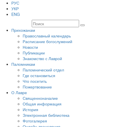
РУС
УКР
ENG
Прихожанам
Православный календарь
Расписание богослужений
Новости
Публикации
Знакомство с Лаврой
Паломникам
Паломнический отдел
Где остановиться
Что посетить
Пожертвование
О Лавре
Священноначалие
Общая информация
История
Электронная библиотека
Фотогалерея
Онлайн-трансляция