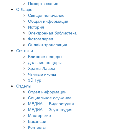
Пожертвование
О Лавре
Священноначалие
Общая информация
История
Электронная библиотека
Фотогалерея
Онлайн-трансляция
Святыни
Ближние пещеры
Дальние пещеры
Храмы Лавры
Чтимые иконы
3D Тур
Отделы
Отдел информации
Социальное служение
МЕДИА — Видеостудия
МЕДИА — Звукостудия
Мастерские
Вакансии
Контакты