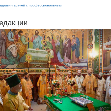
здравил врачей с профессиональным
едакции
Веб-камеры
ие трансляции
ие трансляции
ие трансляции
ие трансляции
ие трансляции
ие трансляции
ие трансляции
ие трансляции