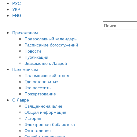
РУС
УКР
ENG
Прихожанам
Православный календарь
Расписание богослужений
Новости
Публикации
Знакомство с Лаврой
Паломникам
Паломнический отдел
Где остановиться
Что посетить
Пожертвование
О Лавре
Священноначалие
Общая информация
История
Электронная библиотека
Фотогалерея
Онлайн-трансляция