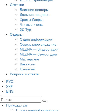
Святыни
Ближние пещеры
Дальние пещеры
Храмы Лавры
Чтимые иконы
3D Тур
Отделы
Отдел информации
Социальное служение
МЕДИА — Видеостудия
МЕДИА — Звукостудия
Мастерские
Вакансии
Контакты
Вопросы и ответы
РУС
УКР
ENG
Прихожанам
Православный календарь