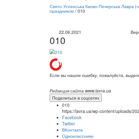
нлайн трансляция |
12 сентября
Свято-Успенська Києво-Печерська Лавра (
праздником
/
010
Название трансляции
22.06.2021
Вер
010
Если вы нашли ошибку, пожалуйста, выдел
Редакция сайта www.lavra.ua
Поделиться в соцсетях
010
https://lavra.ua/wp-content/uploads/2
Facebook
Twitter
ВКонтакте
Одноклассники