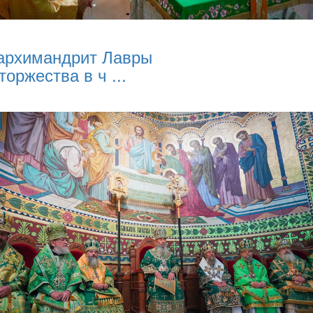
архимандрит Лавры
торжества в ч ...