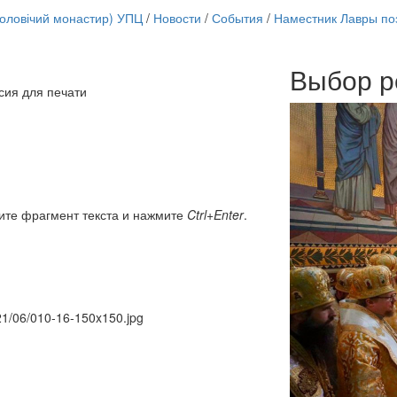
чоловічий монастир) УПЦ
/
Новости
/
События
/
Наместник Лавры по
Выбор р
Онлайн трансляции
сия для печати
12 сентября 2015
Назван
12 сентября 2015
Назван
12 сентября 2015
Назван
12 сентября 2015
Назван
12 сентября 2015
Назван
12 сентября 2015
Назван
12 сентября 2015
Назван
ите фрагмент текста и нажмите
Ctrl+Enter
.
12 сентября 2015
Назван
Перейти к архиву
021/06/010-16-150x150.jpg