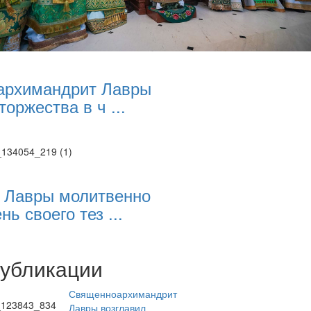
архимандрит Лавры
торжества в ч ...
 Лавры молитвенно
нь своего тез ...
публикации
Священноархимандрит
Лавры возглавил