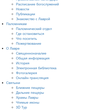
Расписание богослужений
Новости
Публикации
Знакомство с Лаврой
Паломникам
Паломнический отдел
Где остановиться
Что посетить
Пожертвование
О Лавре
Священноначалие
Общая информация
История
Электронная библиотека
Фотогалерея
Онлайн-трансляция
Святыни
Ближние пещеры
Дальние пещеры
Храмы Лавры
Чтимые иконы
3D Тур