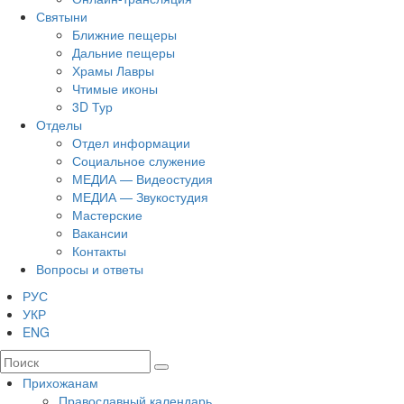
Святыни
Ближние пещеры
Дальние пещеры
Храмы Лавры
Чтимые иконы
3D Тур
Отделы
Отдел информации
Социальное служение
МЕДИА — Видеостудия
МЕДИА — Звукостудия
Мастерские
Вакансии
Контакты
Вопросы и ответы
РУС
УКР
ENG
Прихожанам
Православный календарь