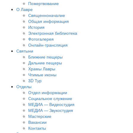
Пожертвование
О Лавре
Священноначалие
Общая информация
История
Электронная библиотека
Фотогалерея
Онлайн-трансляция
Святыни
Ближние пещеры
Дальние пещеры
Храмы Лавры
Чтимые иконы
3D Тур
Отделы
Отдел информации
Социальное служение
МЕДИА — Видеостудия
МЕДИА — Звукостудия
Мастерские
Вакансии
Контакты