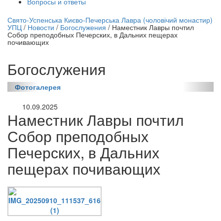
Вопросы и ответы
нлайн трансляция |
12 сентября
Свято-Успенська Києво-Печерська Лавра (чоловічий монастир)
УПЦ
/
Новости
/
Богослужения
/
Наместник Лавры почтил
Название трансляции
Собор преподобных Печерских, в Дальних пещерах
почивающих
Богослужения
Фотогалерея
10.09.2025
Наместник Лавры почтил
Собор преподобных
Печерских, в Дальних
пещерах почивающих