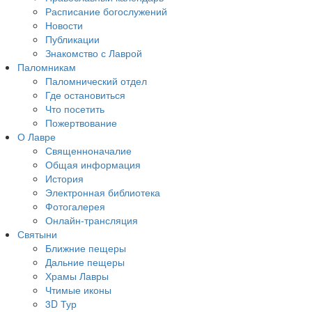
Расписание богослужений
Новости
Публикации
Знакомство с Лаврой
Паломникам
Паломнический отдел
Где остановиться
Что посетить
Пожертвование
О Лавре
Священноначалие
Общая информация
История
Электронная библиотека
Фотогалерея
Онлайн-трансляция
Святыни
Ближние пещеры
Дальние пещеры
Храмы Лавры
Чтимые иконы
3D Тур