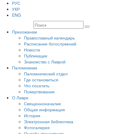
РУС
УКР
ENG
Прихожанам
Православный календарь
Расписание богослужений
Новости
Публикации
Знакомство с Лаврой
Паломникам
Паломнический отдел
Где остановиться
Что посетить
Пожертвование
О Лавре
Священноначалие
Общая информация
История
Электронная библиотека
Фотогалерея
Онлайн-трансляция