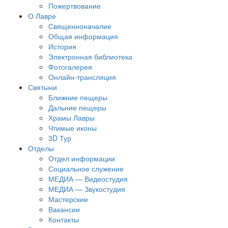
Пожертвование
О Лавре
Священноначалие
Общая информация
История
Электронная библиотека
Фотогалерея
Онлайн-трансляция
Святыни
Ближние пещеры
Дальние пещеры
Храмы Лавры
Чтимые иконы
3D Тур
Отделы
Отдел информации
Социальное служение
МЕДИА — Видеостудия
МЕДИА — Звукостудия
Мастерские
Вакансии
Контакты