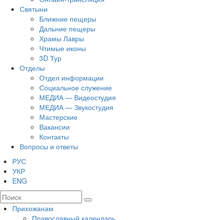
Святыни
Ближние пещеры
Дальние пещеры
Храмы Лавры
Чтимые иконы
3D Тур
Отделы
Отдел информации
Социальное служение
МЕДИА — Видеостудия
МЕДИА — Звукостудия
Мастерские
Вакансии
Контакты
Вопросы и ответы
РУС
УКР
ENG
Прихожанам
Православный календарь