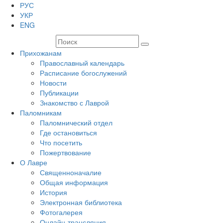
РУС
УКР
ENG
Прихожанам
Православный календарь
Расписание богослужений
Новости
Публикации
Знакомство с Лаврой
Паломникам
Паломнический отдел
Где остановиться
Что посетить
Пожертвование
О Лавре
Священноначалие
Общая информация
История
Электронная библиотека
Фотогалерея
Онлайн-трансляция