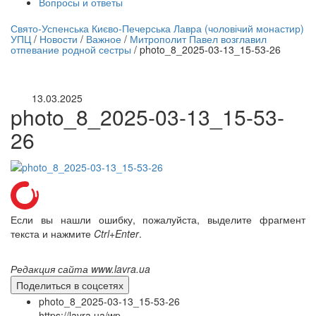
Вопросы и ответы
нлайн трансляция |
12 сентября
Свято-Успенська Києво-Печерська Лавра (чоловічий монастир)
УПЦ
/
Новости
/
Важное
/
Митрополит Павел возглавил
Название трансляции
отпевание родной сестры
/
photo_8_2025-03-13_15-53-26
13.03.2025
photo_8_2025-03-13_15-53-
26
Если вы нашли ошибку, пожалуйста, выделите фрагмент
текста и нажмите
Ctrl+Enter
.
Редакция сайта www.lavra.ua
Поделиться в соцсетях
photo_8_2025-03-13_15-53-26
https://lavra.ua/wp-