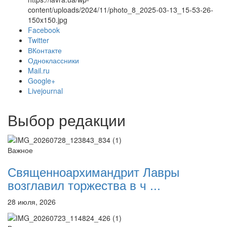
content/uploads/2024/11/photo_8_2025-03-13_15-53-26-
150x150.jpg
Facebook
Twitter
Онлайн трансляции
Веб-камеры
ВКонтакте
12 сентября 2015
Название трансляции
Одноклассники
12 сентября 2015
Название трансляции
Mail.ru
12 сентября 2015
Название трансляции
Google+
12 сентября 2015
Название трансляции
Livejournal
12 сентября 2015
Название трансляции
12 сентября 2015
Название трансляции
Выбор редакции
12 сентября 2015
Название трансляции
12 сентября 2015
Название трансляции
Перейти к архиву
Важное
Священноархимандрит Лавры
возглавил торжества в ч ...
28 июля, 2026