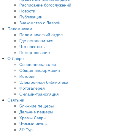
Расписание богослужений
Новости
Публикации
Знакомство с Лаврой
Паломникам
Паломнический отдел
Где остановиться
Что посетить
Пожертвование
О Лавре
Священноначалие
Общая информация
История
Электронная библиотека
Фотогалерея
Онлайн-трансляция
Святыни
Ближние пещеры
Дальние пещеры
Храмы Лавры
Чтимые иконы
3D Тур