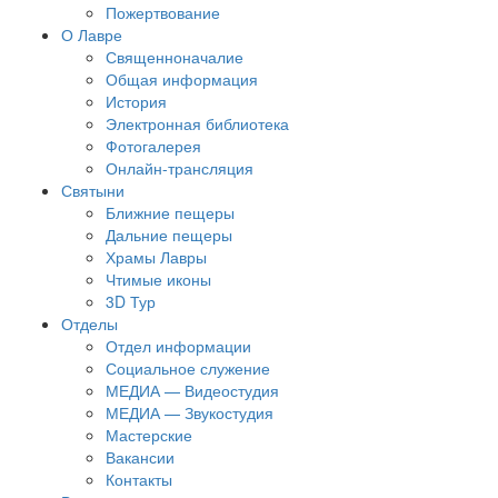
Пожертвование
О Лавре
Священноначалие
Общая информация
История
Электронная библиотека
Фотогалерея
Онлайн-трансляция
Святыни
Ближние пещеры
Дальние пещеры
Храмы Лавры
Чтимые иконы
3D Тур
Отделы
Отдел информации
Социальное служение
МЕДИА — Видеостудия
МЕДИА — Звукостудия
Мастерские
Вакансии
Контакты