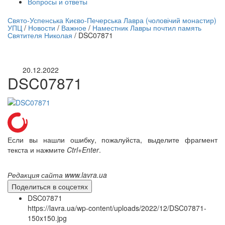
Вопросы и ответы
нлайн трансляция |
12 сентября
Свято-Успенська Києво-Печерська Лавра (чоловічий монастир)
УПЦ
/
Новости
/
Важное
/
Наместник Лавры почтил память
Название трансляции
Святителя Николая
/
DSC07871
20.12.2022
DSC07871
Если вы нашли ошибку, пожалуйста, выделите фрагмент
текста и нажмите
Ctrl+Enter
.
Редакция сайта www.lavra.ua
Поделиться в соцсетях
DSC07871
https://lavra.ua/wp-content/uploads/2022/12/DSC07871-
150x150.jpg