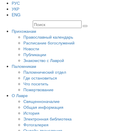
РУС
УКР
ENG
Прихожанам
Православный календарь
Расписание богослужений
Новости
Публикации
Знакомство с Лаврой
Паломникам
Паломнический отдел
Где остановиться
Что посетить
Пожертвование
О Лавре
Священноначалие
Общая информация
История
Электронная библиотека
Фотогалерея
Онлайн-трансляция