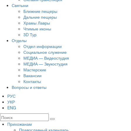
Святыни
Ближние пещеры
Дальние пещеры
Храмы Лавры
Чтимые иконы
3D Тур
Отделы
Отдел информации
Социальное служение
МЕДИА — Видеостудия
МЕДИА — Звукостудия
Мастерские
Вакансии
Контакты
Вопросы и ответы
РУС
УКР
ENG
Прихожанам
Православный календарь