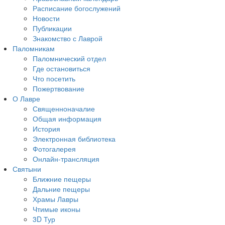
Расписание богослужений
Новости
Публикации
Знакомство с Лаврой
Паломникам
Паломнический отдел
Где остановиться
Что посетить
Пожертвование
О Лавре
Священноначалие
Общая информация
История
Электронная библиотека
Фотогалерея
Онлайн-трансляция
Святыни
Ближние пещеры
Дальние пещеры
Храмы Лавры
Чтимые иконы
3D Тур