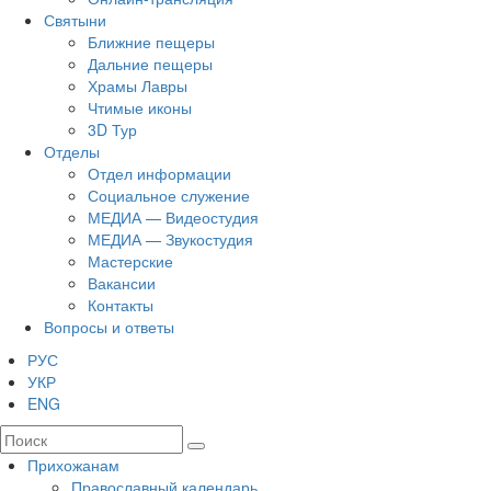
Святыни
Ближние пещеры
Дальние пещеры
Храмы Лавры
Чтимые иконы
3D Тур
Отделы
Отдел информации
Социальное служение
МЕДИА — Видеостудия
МЕДИА — Звукостудия
Мастерские
Вакансии
Контакты
Вопросы и ответы
РУС
УКР
ENG
Прихожанам
Православный календарь