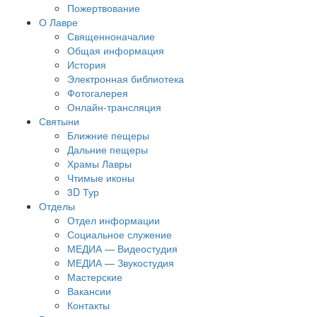
Пожертвование
О Лавре
Священноначалие
Общая информация
История
Электронная библиотека
Фотогалерея
Онлайн-трансляция
Святыни
Ближние пещеры
Дальние пещеры
Храмы Лавры
Чтимые иконы
3D Тур
Отделы
Отдел информации
Социальное служение
МЕДИА — Видеостудия
МЕДИА — Звукостудия
Мастерские
Вакансии
Контакты