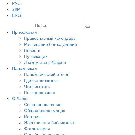
РУС
УКР
ENG
Прихожанам
Православный календарь
Расписание богослужений
Новости
Публикации
Знакомство с Лаврой
Паломникам
Паломнический отдел
Где остановиться
Что посетить
Пожертвование
О Лавре
Священноначалие
Общая информация
История
Электронная библиотека
Фотогалерея
Онлайн-трансляция