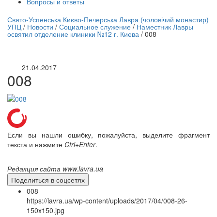
Вопросы и ответы
нлайн трансляция |
12 сентября
Свято-Успенська Києво-Печерська Лавра (чоловічий монастир)
УПЦ
/
Новости
/
Социальное служение
/
Наместник Лавры
Название трансляции
освятил отделение клиники №12 г. Киева
/
008
21.04.2017
008
Если вы нашли ошибку, пожалуйста, выделите фрагмент
текста и нажмите
Ctrl+Enter
.
Редакция сайта www.lavra.ua
Поделиться в соцсетях
008
https://lavra.ua/wp-content/uploads/2017/04/008-26-
150x150.jpg