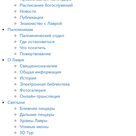
Расписание богослужений
Новости
Публикации
Знакомство с Лаврой
Паломникам
Паломнический отдел
Где остановиться
Что посетить
Пожертвование
О Лавре
Священноначалие
Общая информация
История
Электронная библиотека
Фотогалерея
Онлайн-трансляция
Святыни
Ближние пещеры
Дальние пещеры
Храмы Лавры
Чтимые иконы
3D Тур