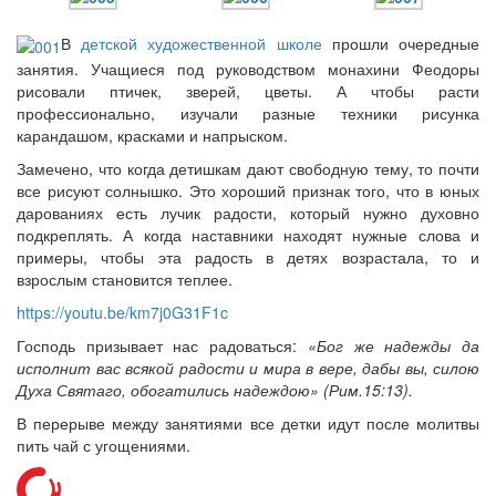
В
детской художественной школе
прошли очередные
занятия. Учащиеся под руководством монахини Феодоры
рисовали птичек, зверей, цветы. А чтобы расти
Онлайн трансляции
Веб-камеры
профессионально, изучали разные техники рисунка
12 сентября 2015
Название трансляции
карандашом, красками и напрыском.
12 сентября 2015
Название трансляции
12 сентября 2015
Название трансляции
Замечено, что когда детишкам дают свободную тему, то почти
12 сентября 2015
Название трансляции
все рисуют солнышко. Это хороший признак того, что в юных
12 сентября 2015
Название трансляции
дарованиях есть лучик радости, который нужно духовно
12 сентября 2015
Название трансляции
подкреплять. А когда наставники находят нужные слова и
12 сентября 2015
Название трансляции
примеры, чтобы эта радость в детях возрастала, то и
12 сентября 2015
Название трансляции
взрослым становится теплее.
Перейти к архиву
https://youtu.be/km7j0G31F1c
Господь призывает нас радоваться:
«Бог же надежды да
исполнит вас всякой радости и мира в вере, дабы вы, силою
Духа Святаго, обогатились надеждою» (Рим.15:13).
В перерыве между занятиями все детки идут после молитвы
пить чай с угощениями.