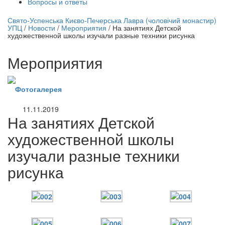
Вопросы и ответы
нлайн трансляция |
12 сентября
Свято-Успенська Києво-Печерська Лавра (чоловічий монастир)
УПЦ
/
Новости
/
Мероприятия
/
На занятиях Детской
Название трансляции
художественной школы изучали разные техники рисунка
Мероприятия
Фотогалерея
11.11.2019
На занятиях Детской
художественной школы
изучали разные техники
рисунка