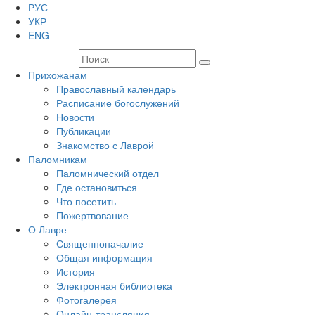
РУС
УКР
ENG
Прихожанам
Православный календарь
Расписание богослужений
Новости
Публикации
Знакомство с Лаврой
Паломникам
Паломнический отдел
Где остановиться
Что посетить
Пожертвование
О Лавре
Священноначалие
Общая информация
История
Электронная библиотека
Фотогалерея
Онлайн-трансляция