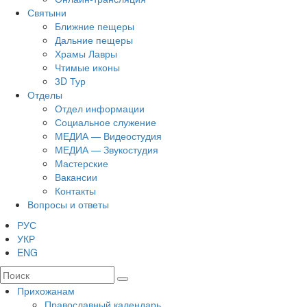
Святыни
Ближние пещеры
Дальние пещеры
Храмы Лавры
Чтимые иконы
3D Тур
Отделы
Отдел информации
Социальное служение
МЕДИА — Видеостудия
МЕДИА — Звукостудия
Мастерские
Вакансии
Контакты
Вопросы и ответы
РУС
УКР
ENG
Прихожанам
Православный календарь