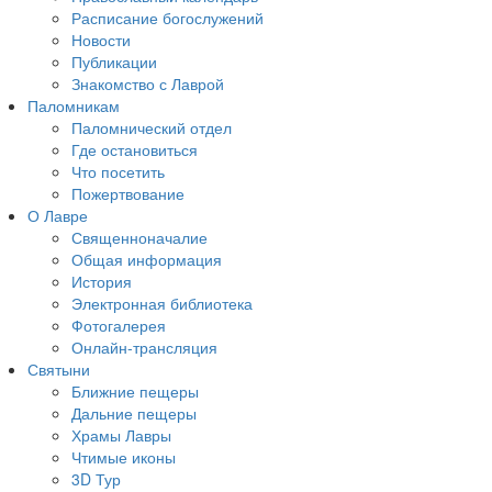
Расписание богослужений
Новости
Публикации
Знакомство с Лаврой
Паломникам
Паломнический отдел
Где остановиться
Что посетить
Пожертвование
О Лавре
Священноначалие
Общая информация
История
Электронная библиотека
Фотогалерея
Онлайн-трансляция
Святыни
Ближние пещеры
Дальние пещеры
Храмы Лавры
Чтимые иконы
3D Тур