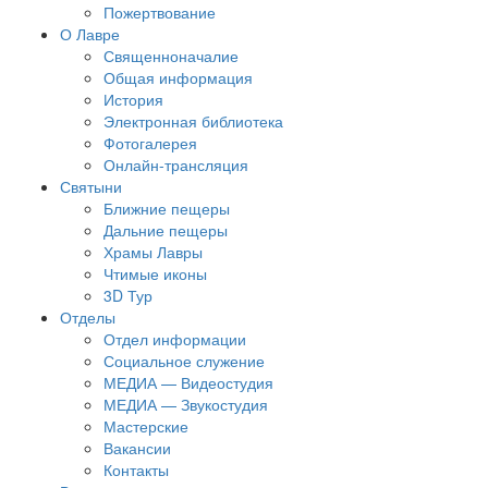
Пожертвование
О Лавре
Священноначалие
Общая информация
История
Электронная библиотека
Фотогалерея
Онлайн-трансляция
Святыни
Ближние пещеры
Дальние пещеры
Храмы Лавры
Чтимые иконы
3D Тур
Отделы
Отдел информации
Социальное служение
МЕДИА — Видеостудия
МЕДИА — Звукостудия
Мастерские
Вакансии
Контакты