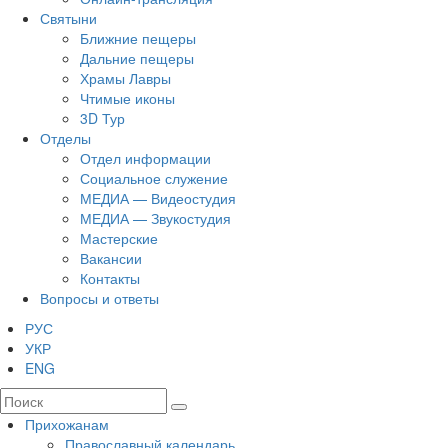
Святыни
Ближние пещеры
Дальние пещеры
Храмы Лавры
Чтимые иконы
3D Тур
Отделы
Отдел информации
Социальное служение
МЕДИА — Видеостудия
МЕДИА — Звукостудия
Мастерские
Вакансии
Контакты
Вопросы и ответы
РУС
УКР
ENG
Прихожанам
Православный календарь