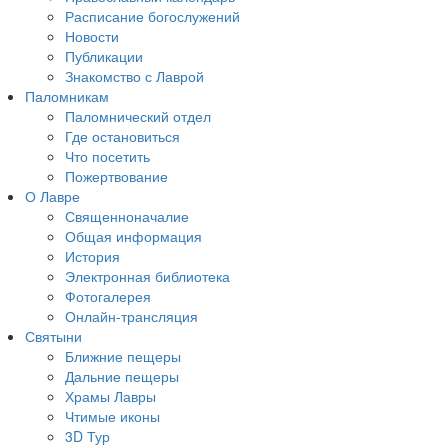
Расписание богослужений
Новости
Публикации
Знакомство с Лаврой
Паломникам
Паломнический отдел
Где остановиться
Что посетить
Пожертвование
О Лавре
Священноначалие
Общая информация
История
Электронная библиотека
Фотогалерея
Онлайн-трансляция
Святыни
Ближние пещеры
Дальние пещеры
Храмы Лавры
Чтимые иконы
3D Тур