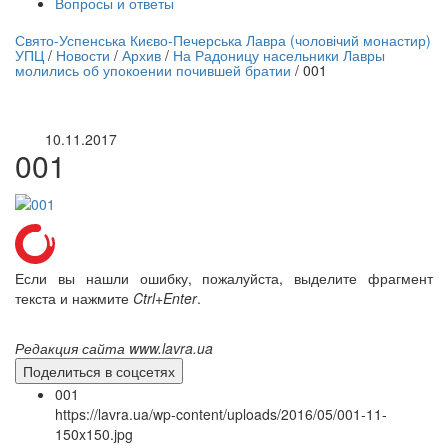
Вопросы и ответы
нлайн трансляция |
12 сентября
Свято-Успенська Києво-Печерська Лавра (чоловічий монастир)
УПЦ
/
Новости
/
Архив
/
На Радоницу насельники Лавры
Название трансляции
молились об упокоении почившей братии
/
001
10.11.2017
001
Если вы нашли ошибку, пожалуйста, выделите фрагмент
текста и нажмите
Ctrl+Enter
.
Редакция сайта www.lavra.ua
Поделиться в соцсетях
001
https://lavra.ua/wp-content/uploads/2016/05/001-11-
150x150.jpg