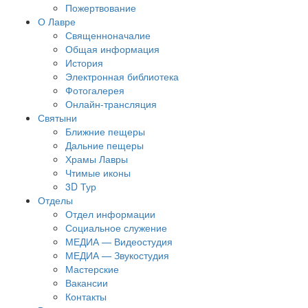
Пожертвование
О Лавре
Священноначалие
Общая информация
История
Электронная библиотека
Фотогалерея
Онлайн-трансляция
Святыни
Ближние пещеры
Дальние пещеры
Храмы Лавры
Чтимые иконы
3D Тур
Отделы
Отдел информации
Социальное служение
МЕДИА — Видеостудия
МЕДИА — Звукостудия
Мастерские
Вакансии
Контакты