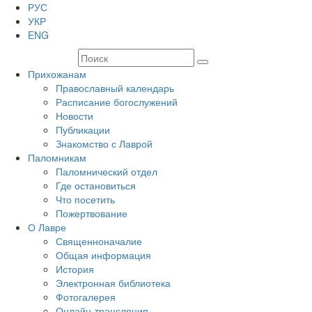
РУС
УКР
ENG
Прихожанам
Православный календарь
Расписание богослужений
Новости
Публикации
Знакомство с Лаврой
Паломникам
Паломнический отдел
Где остановиться
Что посетить
Пожертвование
О Лавре
Священноначалие
Общая информация
История
Электронная библиотека
Фотогалерея
Онлайн-трансляция