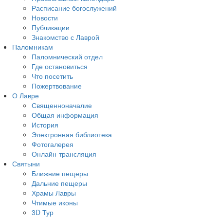
Расписание богослужений
Новости
Публикации
Знакомство с Лаврой
Паломникам
Паломнический отдел
Где остановиться
Что посетить
Пожертвование
О Лавре
Священноначалие
Общая информация
История
Электронная библиотека
Фотогалерея
Онлайн-трансляция
Святыни
Ближние пещеры
Дальние пещеры
Храмы Лавры
Чтимые иконы
3D Тур