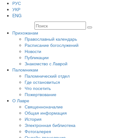
РУС
УКР
ENG
Прихожанам
Православный календарь
Расписание богослужений
Новости
Публикации
Знакомство с Лаврой
Паломникам
Паломнический отдел
Где остановиться
Что посетить
Пожертвование
О Лавре
Священноначалие
Общая информация
История
Электронная библиотека
Фотогалерея
Онлайн-трансляция