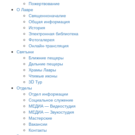
Пожертвование
О Лавре
Священноначалие
Общая информация
История
Электронная библиотека
Фотогалерея
Онлайн-трансляция
Святыни
Ближние пещеры
Дальние пещеры
Храмы Лавры
Чтимые иконы
3D Тур
Отделы
Отдел информации
Социальное служение
МЕДИА — Видеостудия
МЕДИА — Звукостудия
Мастерские
Вакансии
Контакты