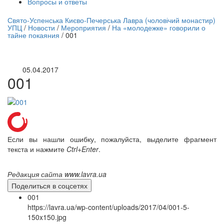
Вопросы и ответы
нлайн трансляция |
12 сентября
Свято-Успенська Києво-Печерська Лавра (чоловічий монастир)
УПЦ
/
Новости
/
Мероприятия
/
На «молодежке» говорили о
Название трансляции
тайне покаяния
/
001
05.04.2017
001
Если вы нашли ошибку, пожалуйста, выделите фрагмент
текста и нажмите
Ctrl+Enter
.
Редакция сайта www.lavra.ua
Поделиться в соцсетях
001
https://lavra.ua/wp-content/uploads/2017/04/001-5-
150x150.jpg