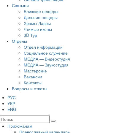
Святыни
Ближние пещеры
Дальние пещеры
Храмы Лавры
Чтимые иконы
3D Тур
Отделы
Отдел информации
Социальное служение
МЕДИА — Видеостудия
МЕДИА — Звукостудия
Мастерские
Вакансии
Контакты
Вопросы и ответы
РУС
УКР
ENG
Прихожанам
Православный календарь