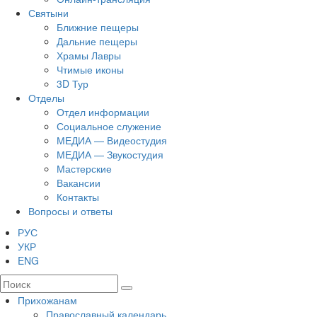
Святыни
Ближние пещеры
Дальние пещеры
Храмы Лавры
Чтимые иконы
3D Тур
Отделы
Отдел информации
Социальное служение
МЕДИА — Видеостудия
МЕДИА — Звукостудия
Мастерские
Вакансии
Контакты
Вопросы и ответы
РУС
УКР
ENG
Прихожанам
Православный календарь