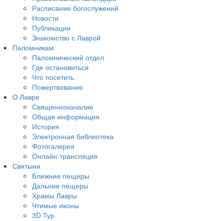
Расписание богослужений
Новости
Публикации
Знакомство с Лаврой
Паломникам
Паломнический отдел
Где остановиться
Что посетить
Пожертвование
О Лавре
Священноначалие
Общая информация
История
Электронная библиотека
Фотогалерея
Онлайн-трансляция
Святыни
Ближние пещеры
Дальние пещеры
Храмы Лавры
Чтимые иконы
3D Тур