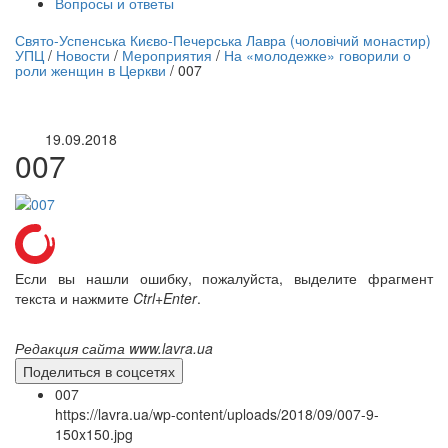
Вопросы и ответы
нлайн трансляция |
12 сентября
Свято-Успенська Києво-Печерська Лавра (чоловічий монастир)
УПЦ
/
Новости
/
Мероприятия
/
На «молодежке» говорили о
Название трансляции
роли женщин в Церкви
/
007
19.09.2018
007
Если вы нашли ошибку, пожалуйста, выделите фрагмент
текста и нажмите
Ctrl+Enter
.
Редакция сайта www.lavra.ua
Поделиться в соцсетях
007
https://lavra.ua/wp-content/uploads/2018/09/007-9-
150x150.jpg