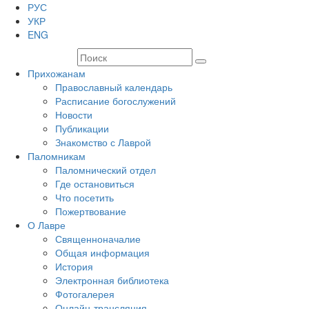
РУС
УКР
ENG
Прихожанам
Православный календарь
Расписание богослужений
Новости
Публикации
Знакомство с Лаврой
Паломникам
Паломнический отдел
Где остановиться
Что посетить
Пожертвование
О Лавре
Священноначалие
Общая информация
История
Электронная библиотека
Фотогалерея
Онлайн-трансляция