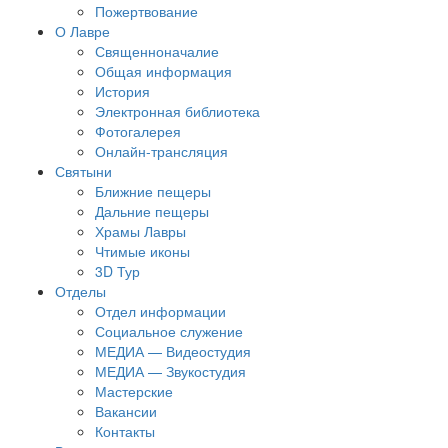
Пожертвование
О Лавре
Священноначалие
Общая информация
История
Электронная библиотека
Фотогалерея
Онлайн-трансляция
Святыни
Ближние пещеры
Дальние пещеры
Храмы Лавры
Чтимые иконы
3D Тур
Отделы
Отдел информации
Социальное служение
МЕДИА — Видеостудия
МЕДИА — Звукостудия
Мастерские
Вакансии
Контакты