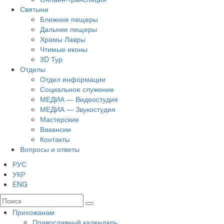
Святыни
Ближние пещеры
Дальние пещеры
Храмы Лавры
Чтимые иконы
3D Тур
Отделы
Отдел информации
Социальное служение
МЕДИА — Видеостудия
МЕДИА — Звукостудия
Мастерские
Вакансии
Контакты
Вопросы и ответы
РУС
УКР
ENG
Прихожанам
Православный календарь