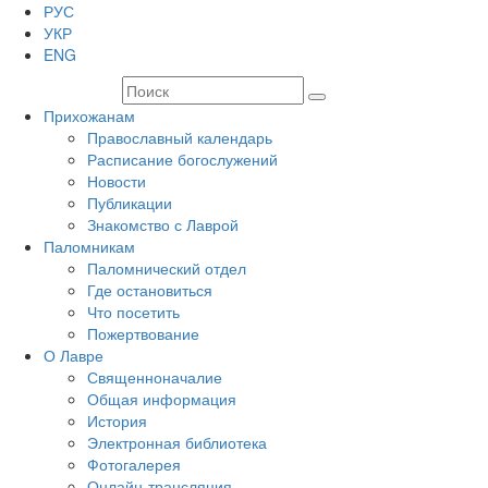
РУС
УКР
ENG
Прихожанам
Православный календарь
Расписание богослужений
Новости
Публикации
Знакомство с Лаврой
Паломникам
Паломнический отдел
Где остановиться
Что посетить
Пожертвование
О Лавре
Священноначалие
Общая информация
История
Электронная библиотека
Фотогалерея
Онлайн-трансляция