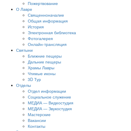
Пожертвование
О Лавре
Священноначалие
Общая информация
История
Электронная библиотека
Фотогалерея
Онлайн-трансляция
Святыни
Ближние пещеры
Дальние пещеры
Храмы Лавры
Чтимые иконы
3D Тур
Отделы
Отдел информации
Социальное служение
МЕДИА — Видеостудия
МЕДИА — Звукостудия
Мастерские
Вакансии
Контакты