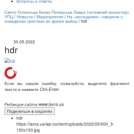
Вопросы и ответы
нлайн трансляция |
12 сентября
Свято-Успенська Києво-Печерська Лавра (чоловічий монастир)
УПЦ
/
Новости
/
Мероприятия
/
На «молодежке» говорили о
Название трансляции
поведении христиан во время войны
/
hdr
30.05.2022
hdr
Если вы нашли ошибку, пожалуйста, выделите фрагмент
текста и нажмите
Ctrl+Enter
.
Редакция сайта www.lavra.ua
Поделиться в соцсетях
hdr
https://lavra.ua/wp-content/uploads/2022/05/000_3-
150x150.jpg