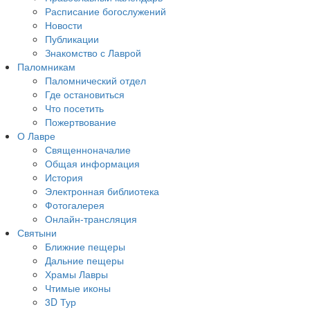
Расписание богослужений
Новости
Публикации
Знакомство с Лаврой
Паломникам
Паломнический отдел
Где остановиться
Что посетить
Пожертвование
О Лавре
Священноначалие
Общая информация
История
Электронная библиотека
Фотогалерея
Онлайн-трансляция
Святыни
Ближние пещеры
Дальние пещеры
Храмы Лавры
Чтимые иконы
3D Тур