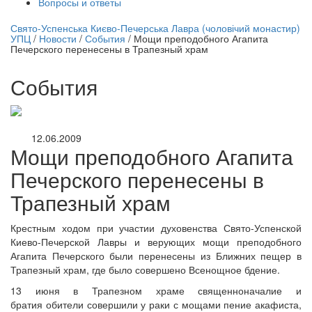
Вопросы и ответы
нлайн трансляция |
12 сентября
Свято-Успенська Києво-Печерська Лавра (чоловічий монастир)
УПЦ
/
Новости
/
События
/
Мощи преподобного Агапита
Название трансляции
Печерского перенесены в Трапезный храм
События
12.06.2009
Мощи преподобного Агапита
Печерского перенесены в
Трапезный храм
Крестным ходом при участии духовенства Свято-Успенской
Киево-Печерской Лавры и верующих мощи преподобного
Агапита Печерского были перенесены из Ближних пещер в
Трапезный храм, где было совершено Всенощное бдение.
13 июня в Трапезном храме священноначалие и
братия обители совершили у раки с мощами пение акафиста,