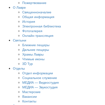
Пожертвование
О Лавре
Священноначалие
Общая информация
История
Электронная библиотека
Фотогалерея
Онлайн-трансляция
Святыни
Ближние пещеры
Дальние пещеры
Храмы Лавры
Чтимые иконы
3D Тур
Отделы
Отдел информации
Социальное служение
МЕДИА — Видеостудия
МЕДИА — Звукостудия
Мастерские
Вакансии
Контакты