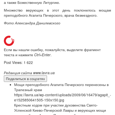
а также Божественную Литургию.
Множество верующих в этот день поклонилось мощам
преподобного Агапита Печерского, врача безмездного.
Онлайн трансляции
Веб-камеры
Фото Александра Данилевского
12 сентября 2015
Название трансляции
12 сентября 2015
Название трансляции
12 сентября 2015
Название трансляции
12 сентября 2015
Название трансляции
12 сентября 2015
Название трансляции
Если вы нашли ошибку, пожалуйста, выделите фрагмент
12 сентября 2015
Название трансляции
текста и нажмите
Ctrl+Enter
.
12 сентября 2015
Название трансляции
Post Views:
1 622
12 сентября 2015
Название трансляции
Перейти к архиву
Редакция сайта www.lavra.ua
Поделиться в соцсетях
Мощи преподобного Агапита Печерского перенесены в
Трапезный храм
https://lavra.ua/wp-content/uploads/2009/06/16479/agapit_-
e1525850641505-150x150.jpg
Крестным ходом при участии духовенства Свято-
Успенской Киево-Печерской Лавры и верующих мощи