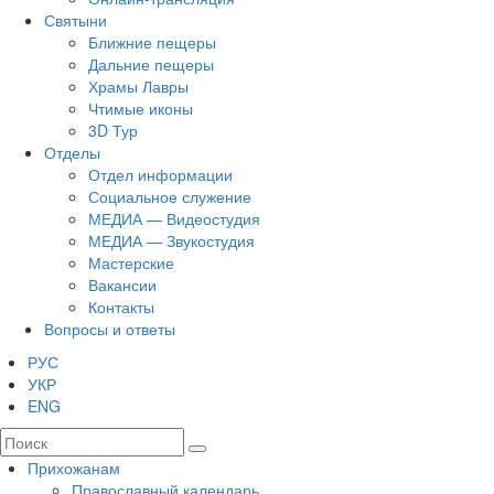
Святыни
Ближние пещеры
Дальние пещеры
Храмы Лавры
Чтимые иконы
3D Тур
Отделы
Отдел информации
Социальное служение
МЕДИА — Видеостудия
МЕДИА — Звукостудия
Мастерские
Вакансии
Контакты
Вопросы и ответы
РУС
УКР
ENG
Прихожанам
Православный календарь