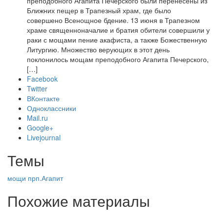
преподобного Агапита Печерского были перенесены из
Ближних пещер в Трапезный храм, где было
совершено Всенощное бдение. 13 июня в Трапезном
храме священноначалие и братия обители совершили у
раки с мощами пение акафиста, а также Божественную
Литургию. Множество верующих в этот день
поклонилось мощам преподобного Агапита Печерского,
[…]
Facebook
Twitter
ВКонтакте
Одноклассники
Mail.ru
Google+
Livejournal
Темы
мощи
прп.Агапит
Похожие материалы