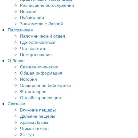
Расписание богослужений
Новости
Публикации
Знакомство с Лаврой
Паломникам
Паломнический отдел
Где остановиться
Что посетить
Пожертвование
О Лавре
Священноначалие
Общая информация
История
Электронная библиотека
Фотогалерея
Онлайн-трансляция
Святыни
Ближние пещеры
Дальние пещеры
Храмы Лавры
Чтимые иконы
3D Тур