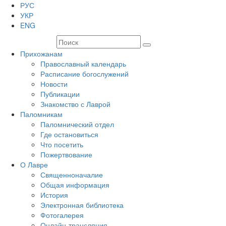
РУС
УКР
ENG
Прихожанам
Православный календарь
Расписание богослужений
Новости
Публикации
Знакомство с Лаврой
Паломникам
Паломнический отдел
Где остановиться
Что посетить
Пожертвование
О Лавре
Священноначалие
Общая информация
История
Электронная библиотека
Фотогалерея
Онлайн-трансляция