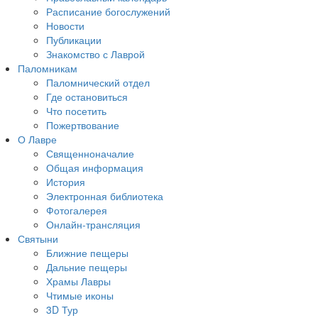
Расписание богослужений
Новости
Публикации
Знакомство с Лаврой
Паломникам
Паломнический отдел
Где остановиться
Что посетить
Пожертвование
О Лавре
Священноначалие
Общая информация
История
Электронная библиотека
Фотогалерея
Онлайн-трансляция
Святыни
Ближние пещеры
Дальние пещеры
Храмы Лавры
Чтимые иконы
3D Тур