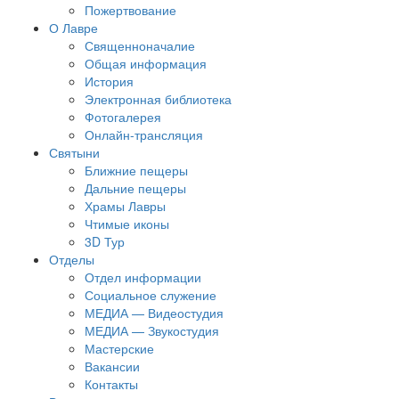
Пожертвование
О Лавре
Священноначалие
Общая информация
История
Электронная библиотека
Фотогалерея
Онлайн-трансляция
Святыни
Ближние пещеры
Дальние пещеры
Храмы Лавры
Чтимые иконы
3D Тур
Отделы
Отдел информации
Социальное служение
МЕДИА — Видеостудия
МЕДИА — Звукостудия
Мастерские
Вакансии
Контакты