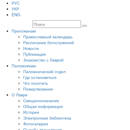
РУС
УКР
ENG
Прихожанам
Православный календарь
Расписание богослужений
Новости
Публикации
Знакомство с Лаврой
Паломникам
Паломнический отдел
Где остановиться
Что посетить
Пожертвование
О Лавре
Священноначалие
Общая информация
История
Электронная библиотека
Фотогалерея
Онлайн-трансляция