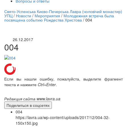
Вопросы и ответы
нлайн трансляция |
12 сентября
Свято-Успенська Києво-Печерська Лавра (чоловічий монастир)
УПЦ
/
Новости
/
Мероприятия
/
Молодежная встреча была
Название трансляции
посвящена событию Рождества Христова
/
004
26.12.2017
004
Если вы нашли ошибку, пожалуйста, выделите фрагмент
текста и нажмите
Ctrl+Enter
.
Редакция сайта www.lavra.ua
Поделиться в соцсетях
004
https://lavra.ua/wp-content/uploads/2017/12/004-32-
150x150.jpg