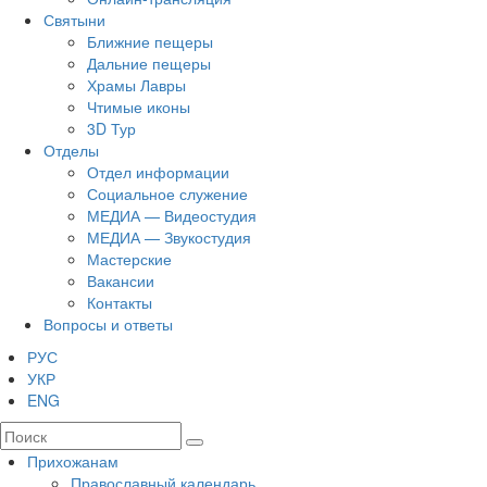
Святыни
Ближние пещеры
Дальние пещеры
Храмы Лавры
Чтимые иконы
3D Тур
Отделы
Отдел информации
Социальное служение
МЕДИА — Видеостудия
МЕДИА — Звукостудия
Мастерские
Вакансии
Контакты
Вопросы и ответы
РУС
УКР
ENG
Прихожанам
Православный календарь