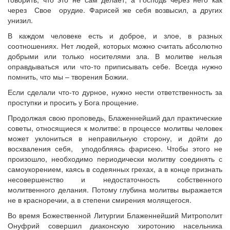
через Свое орудие. Фарисей же себя возвысил, а других
унизил.
В каждом человеке есть и доброе, и злое, в разных
соотношениях. Нет людей, которых можно считать абсолютно
добрыми или только носителями зла. В молитве нельзя
оправдываться или что-то приписывать себе. Всегда нужно
помнить, что мы – творения Божии.
Если сделали что-то дурное, нужно нести ответственность за
проступки и просить у Бога прощение.
Продолжая свою проповедь, Блаженнейший дал практические
советы, относящиеся к молитве: в процессе молитвы человек
может уклониться в неправильную сторону, и дойти до
восхваления себя, уподобляясь фарисею. Чтобы этого не
произошло, необходимо периодически молитву соединять с
самоукорением, каясь в содеянных грехах, а в конце признать
несовершенство и недостаточность собственного
молитвенного делания. Потому глубина молитвы выражается
не в красноречии, а в степени смирения молящегося.
Во время Божественной Литургии Блаженнейший Митрополит
Онуфрий совершил диаконскую хиротонию насельника