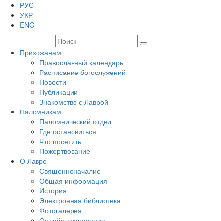
РУС
УКР
ENG
Прихожанам
Православный календарь
Расписание богослужений
Новости
Публикации
Знакомство с Лаврой
Паломникам
Паломнический отдел
Где остановиться
Что посетить
Пожертвование
О Лавре
Священноначалие
Общая информация
История
Электронная библиотека
Фотогалерея
Онлайн-трансляция