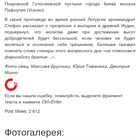
Покровской Голосеевской пустыни города Киева монаха
Пафнутия (Усенко).
В своей проповеди во время ранней Литургии архимандрит
Стефан рассказал о презрении к мытарям в древней Иудее,
подчеркнул, что молитва даже при достижении высот
добродетелей будет бессильной, если человек не будет
молиться в осознании себя грешником. Батюшка призвал
помнить слова стихиры этого воскресного дня
«не помолимся
фарисейски братие…»
.
Фото свящ. Максима Брусники, Юрия Томанюка, Дмитрия
Михно
Если вы нашли ошибку, пожалуйста, выделите фрагмент
текста и нажмите
Ctrl+Enter
.
Post Views:
2 612
Фотогалерея: