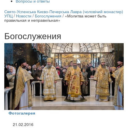
Вопросы и ответы
нлайн трансляция |
12 сентября
Свято-Успенська Києво-Печерська Лавра (чоловічий монастир)
УПЦ
/
Новости
/
Богослужения
/
«Молитва может быть
Название трансляции
правильная и неправильная»
Богослужения
Фотогалерея
21.02.2016