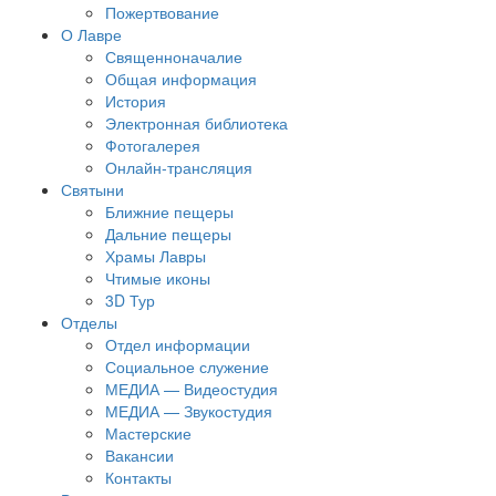
Пожертвование
О Лавре
Священноначалие
Общая информация
История
Электронная библиотека
Фотогалерея
Онлайн-трансляция
Святыни
Ближние пещеры
Дальние пещеры
Храмы Лавры
Чтимые иконы
3D Тур
Отделы
Отдел информации
Социальное служение
МЕДИА — Видеостудия
МЕДИА — Звукостудия
Мастерские
Вакансии
Контакты