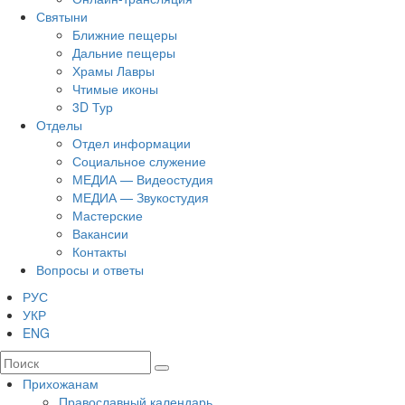
Святыни
Ближние пещеры
Дальние пещеры
Храмы Лавры
Чтимые иконы
3D Тур
Отделы
Отдел информации
Социальное служение
МЕДИА — Видеостудия
МЕДИА — Звукостудия
Мастерские
Вакансии
Контакты
Вопросы и ответы
РУС
УКР
ENG
Прихожанам
Православный календарь