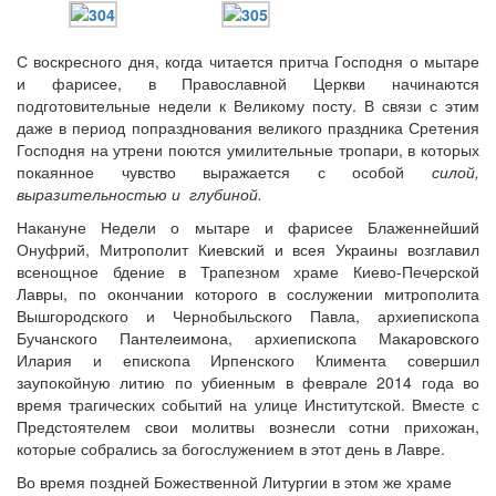
С воскресного дня, когда читается притча Господня о мытаре
и фарисее, в Православной Церкви начинаются
подготовительные недели к Великому посту. В связи с этим
даже в период попразднования великого праздника Сретения
Господня на утрени поются умилительные тропари, в которых
покаянное чувство выражается с особой
силой,
выразительностью и глубиной.
Накануне Недели о мытаре и фарисее Блаженнейший
Онуфрий, Митрополит Киевский и всея Украины возглавил
всенощное бдение в Трапезном храме Киево-Печерской
Лавры, по окончании которого в сослужении митрополита
Вышгородского и Чернобыльского Павла, архиепископа
Бучанского Пантелеимона, архиепископа Макаровского
Илария и епископа Ирпенского Климента совершил
заупокойную литию по убиенным в феврале 2014 года во
время трагических событий на улице Институтской. Вместе с
Предстоятелем свои молитвы вознесли сотни прихожан,
которые собрались за богослужением в этот день в Лавре.
Во время поздней Божественной Литургии в этом же храме