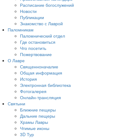
Расписание богослужений
Новости
Публикации
Знакомство с Лаврой
Паломникам
Паломнический отдел
Где остановиться
Что посетить
Пожертвование
О Лавре
Священноначалие
Общая информация
История
Электронная библиотека
Фотогалерея
Онлайн-трансляция
Святыни
Ближние пещеры
Дальние пещеры
Храмы Лавры
Чтимые иконы
3D Тур