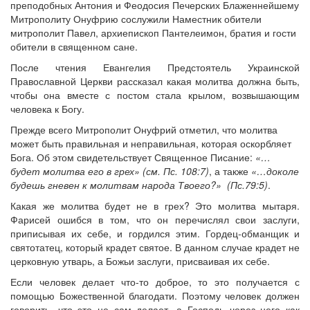
преподобных Антония и Феодосия Печерских Блаженнейшему
Митрополиту Онуфрию сослужили Наместник обители
митрополит Павел, архиепископ Пантелеимон, братия и гости
обители в священном сане.
После чтения Евангелия Предстоятель Украинской
Православной Церкви рассказал какая молитва должна быть,
чтобы она вместе с постом стала крылом, возвышающим
человека к Богу.
Прежде всего Митрополит Онуфрий отметил, что молитва
может быть правильная и неправильная, которая оскорбляет
Бога. Об этом свидетельствует Священное Писание:
«…
будет молитва его в грех» (см. Пс. 108:7)
, а также
«…доколе
будешь гневен к молитвам народа Твоего?» (Пс.79:5)
.
Какая же молитва будет не в грех? Это молитва мытаря.
Фарисей ошибся в том, что он перечислял свои заслуги,
приписывая их себе, и гордился этим. Гордец-обманщик и
святотатец, который крадет святое. В данном случае крадет не
церковную утварь, а Божьи заслуги, присваивая их себе.
Если человек делает что-то доброе, то это получается с
помощью Божественной благодати. Поэтому человек должен
говорить, что это не сам делает, а Господь через него как