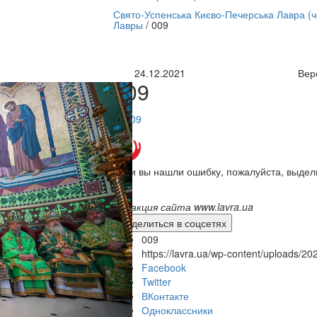
нлайн трансляция |
12 сентября
Свято-Успенська Києво-Печерська Лавра (
Лавры
/
009
Название трансляции
24.12.2021
Вер
009
Если вы нашли ошибку, пожалуйста, выдел
Редакция сайта www.lavra.ua
Поделиться в соцсетях
009
https://lavra.ua/wp-content/uploads/2
Facebook
Twitter
ВКонтакте
Одноклассники