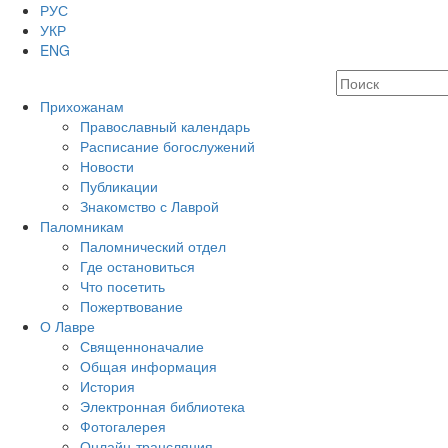
РУС
УКР
ENG
Прихожанам
Православный календарь
Расписание богослужений
Новости
Публикации
Знакомство с Лаврой
Паломникам
Паломнический отдел
Где остановиться
Что посетить
Пожертвование
О Лавре
Священноначалие
Общая информация
История
Электронная библиотека
Фотогалерея
Онлайн-трансляция