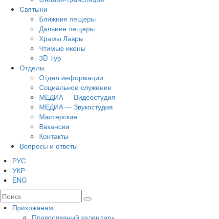
Святыни
Ближние пещеры
Дальние пещеры
Храмы Лавры
Чтимые иконы
3D Тур
Отделы
Отдел информации
Социальное служение
МЕДИА — Видеостудия
МЕДИА — Звукостудия
Мастерские
Вакансии
Контакты
Вопросы и ответы
РУС
УКР
ENG
Прихожанам
Православный календарь