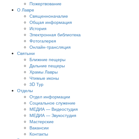
Пожертвование
О Лавре
Священноначалие
Общая информация
История
Электронная библиотека
Фотогалерея
Онлайн-трансляция
Святыни
Ближние пещеры
Дальние пещеры
Храмы Лавры
Чтимые иконы
3D Тур
Отделы
Отдел информации
Социальное служение
МЕДИА — Видеостудия
МЕДИА — Звукостудия
Мастерские
Вакансии
Контакты