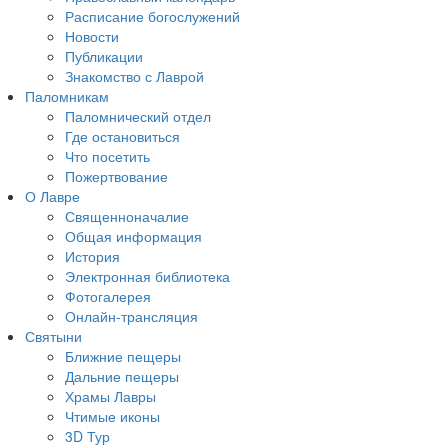
Расписание богослужений
Новости
Публикации
Знакомство с Лаврой
Паломникам
Паломнический отдел
Где остановиться
Что посетить
Пожертвование
О Лавре
Священноначалие
Общая информация
История
Электронная библиотека
Фотогалерея
Онлайн-трансляция
Святыни
Ближние пещеры
Дальние пещеры
Храмы Лавры
Чтимые иконы
3D Тур