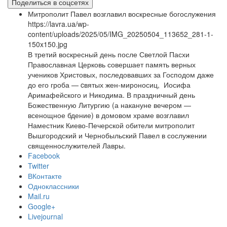
Поделиться в соцсетях
Митрополит Павел возглавил воскресные богослужения
https://lavra.ua/wp-
content/uploads/2025/05/IMG_20250504_113652_281-1-
150x150.jpg
В третий воскресный день после Светлой Пасхи
Православная Церковь совершает память верных
учеников Христовых, последовавших за Господом даже
до его гроба — cвятых жен-мироносиц, Иосифа
Аримафейского и Никодима. В праздничный день
Божественную Литургию (а накануне вечером —
всенощное бдение) в домовом храме возглавил
Наместник Киево-Печерской обители митрополит
Вышгородский и Чернобыльский Павел в сослужении
священнослужителей Лавры.
Facebook
Twitter
ВКонтакте
Одноклассники
Mail.ru
Google+
Livejournal