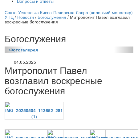
Вопросы и ответы
нлайн трансляция |
12 сентября
Свято-Успенська Києво-Печерська Лавра (чоловічий монастир)
УПЦ
/
Новости
/
Богослужения
/
Митрополит Павел возглавил
Название трансляции
воскресные богослужения
Богослужения
Фотогалерея
04.05.2025
Митрополит Павел
возглавил воскресные
богослужения