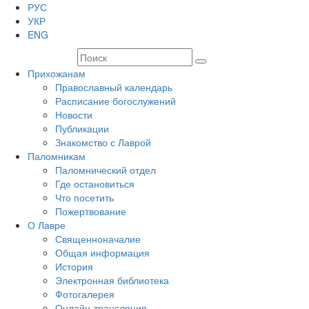
РУС
УКР
ENG
Прихожанам
Православный календарь
Расписание богослужений
Новости
Публикации
Знакомство с Лаврой
Паломникам
Паломнический отдел
Где остановиться
Что посетить
Пожертвование
О Лавре
Священноначалие
Общая информация
История
Электронная библиотека
Фотогалерея
Онлайн-трансляция