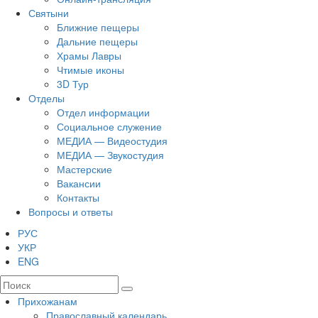
Святыни
Ближние пещеры
Дальние пещеры
Храмы Лавры
Чтимые иконы
3D Тур
Отделы
Отдел информации
Социальное служение
МЕДИА — Видеостудия
МЕДИА — Звукостудия
Мастерские
Вакансии
Контакты
Вопросы и ответы
РУС
УКР
ENG
Прихожанам
Православный календарь