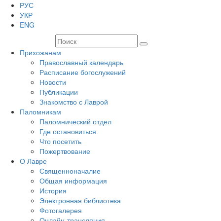
РУС
УКР
ENG
Прихожанам
Православный календарь
Расписание богослужений
Новости
Публикации
Знакомство с Лаврой
Паломникам
Паломнический отдел
Где остановиться
Что посетить
Пожертвование
О Лавре
Священноначалие
Общая информация
История
Электронная библиотека
Фотогалерея
Онлайн-трансляция