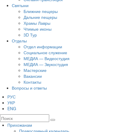
Святыни
Ближние пещеры
Дальние пещеры
Храмы Лавры
Чтимые иконы
3D Тур
Отделы
Отдел информации
Социальное служение
МЕДИА — Видеостудия
МЕДИА — Звукостудия
Мастерские
Вакансии
Контакты
Вопросы и ответы
РУС
УКР
ENG
Прихожанам
Православный календарь