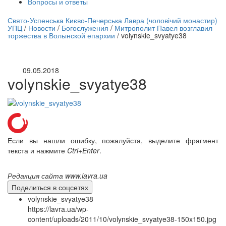
Вопросы и ответы
нлайн трансляция |
12 сентября
Свято-Успенська Києво-Печерська Лавра (чоловічий монастир)
УПЦ
/
Новости
/
Богослужения
/
Митрополит Павел возглавил
Название трансляции
торжества в Волынской епархии
/
volynskie_svyatye38
09.05.2018
volynskie_svyatye38
Если вы нашли ошибку, пожалуйста, выделите фрагмент
текста и нажмите
Ctrl+Enter
.
Редакция сайта www.lavra.ua
Поделиться в соцсетях
volynskie_svyatye38
https://lavra.ua/wp-
content/uploads/2011/10/volynskie_svyatye38-150x150.jpg