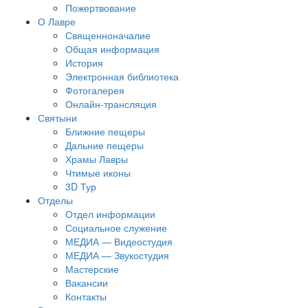
Пожертвование
О Лавре
Священноначалие
Общая информация
История
Электронная библиотека
Фотогалерея
Онлайн-трансляция
Святыни
Ближние пещеры
Дальние пещеры
Храмы Лавры
Чтимые иконы
3D Тур
Отделы
Отдел информации
Социальное служение
МЕДИА — Видеостудия
МЕДИА — Звукостудия
Мастерские
Вакансии
Контакты