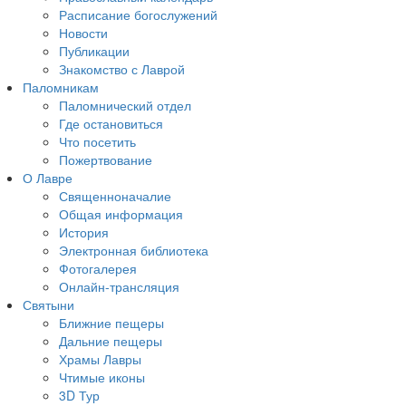
Расписание богослужений
Новости
Публикации
Знакомство с Лаврой
Паломникам
Паломнический отдел
Где остановиться
Что посетить
Пожертвование
О Лавре
Священноначалие
Общая информация
История
Электронная библиотека
Фотогалерея
Онлайн-трансляция
Святыни
Ближние пещеры
Дальние пещеры
Храмы Лавры
Чтимые иконы
3D Тур