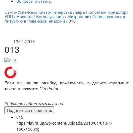
Вопросы и ответы
нлайн трансляция |
12 сентября
Свято-Успенська Києво-Печерська Лавра (чоловічий монастир)
УПЦ
/
Новости
/
Богослужения
/
Митрополит Павел возглавил
Название трансляции
Литургию в Ровенской епархии
/
013
12.01.2018
013
Если вы нашли ошибку, пожалуйста, выделите фрагмент
текста и нажмите
Ctrl+Enter
.
Редакция сайта www.lavra.ua
Поделиться в соцсетях
013
https://lavra.ua/wp-content/uploads/2018/01/013-4-
150x150.jpg