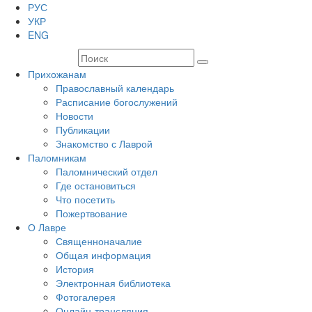
РУС
УКР
ENG
Прихожанам
Православный календарь
Расписание богослужений
Новости
Публикации
Знакомство с Лаврой
Паломникам
Паломнический отдел
Где остановиться
Что посетить
Пожертвование
О Лавре
Священноначалие
Общая информация
История
Электронная библиотека
Фотогалерея
Онлайн-трансляция