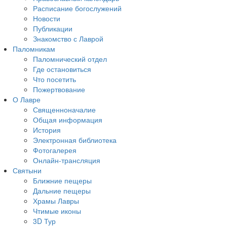
Расписание богослужений
Новости
Публикации
Знакомство с Лаврой
Паломникам
Паломнический отдел
Где остановиться
Что посетить
Пожертвование
О Лавре
Священноначалие
Общая информация
История
Электронная библиотека
Фотогалерея
Онлайн-трансляция
Святыни
Ближние пещеры
Дальние пещеры
Храмы Лавры
Чтимые иконы
3D Тур