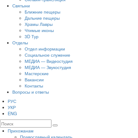
Святыни
Ближние пещеры
Дальние пещеры
Храмы Лавры
Чтимые иконы
3D Тур
Отделы
Отдел информации
Социальное служение
МЕДИА — Видеостудия
МЕДИА — Звукостудия
Мастерские
Вакансии
Контакты
Вопросы и ответы
РУС
УКР
ENG
Прихожанам
Православный календарь