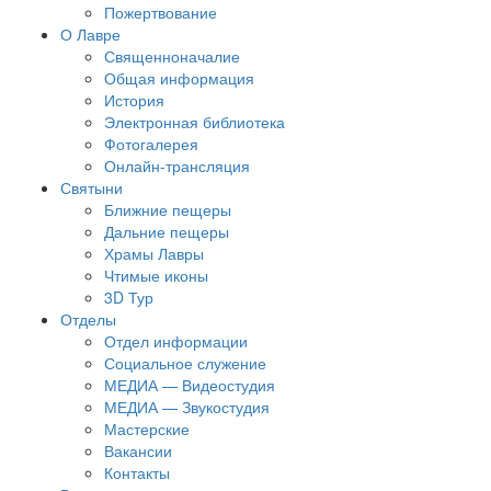
Пожертвование
О Лавре
Священноначалие
Общая информация
История
Электронная библиотека
Фотогалерея
Онлайн-трансляция
Святыни
Ближние пещеры
Дальние пещеры
Храмы Лавры
Чтимые иконы
3D Тур
Отделы
Отдел информации
Социальное служение
МЕДИА — Видеостудия
МЕДИА — Звукостудия
Мастерские
Вакансии
Контакты