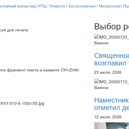
чоловічий монастир) УПЦ
/
Новости
/
Богослужения
/
Митрополит Пав
Выбор р
Онлайн трансляции
сия для печати
12 сентября 2015
Назван
12 сентября 2015
Назван
Важное
12 сентября 2015
Назван
12 сентября 2015
Назван
Священно
12 сентября 2015
Назван
возглавил 
12 сентября 2015
Назван
12 сентября 2015
Назван
ите фрагмент текста и нажмите
Ctrl+Enter
.
23 июля, 2026
12 сентября 2015
Назван
Перейти к архиву
Важное
Наместник
018/01/010-6-150x150.jpg
отметил де
12 июля, 2026