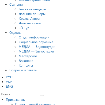
Святыни
Ближние пещеры
Дальние пещеры
Храмы Лавры
Чтимые иконы
3D Тур
Отделы
Отдел информации
Социальное служение
МЕДИА — Видеостудия
МЕДИА — Звукостудия
Мастерские
Вакансии
Контакты
Вопросы и ответы
РУС
УКР
ENG
Прихожанам
Православный календарь