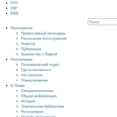
РУС
УКР
ENG
Прихожанам
Православный календарь
Расписание богослужений
Новости
Публикации
Знакомство с Лаврой
Паломникам
Паломнический отдел
Где остановиться
Что посетить
Пожертвование
О Лавре
Священноначалие
Общая информация
История
Электронная библиотека
Фотогалерея
Онлайн-трансляция