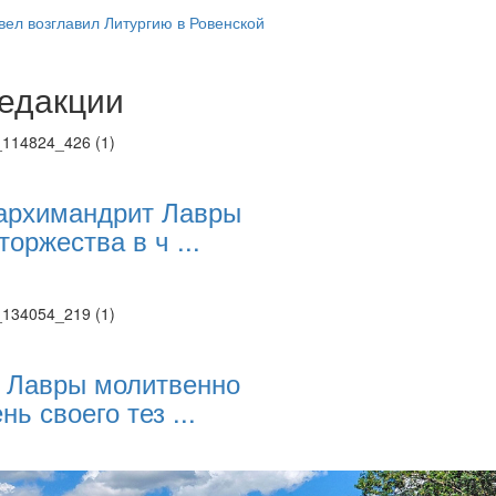
ел возглавил Литургию в Ровенской
едакции
Веб-камеры
ие трансляции
ие трансляции
ие трансляции
ие трансляции
архимандрит Лавры
ие трансляции
торжества в ч ...
ие трансляции
ие трансляции
ие трансляции
 Лавры молитвенно
нь своего тез ...