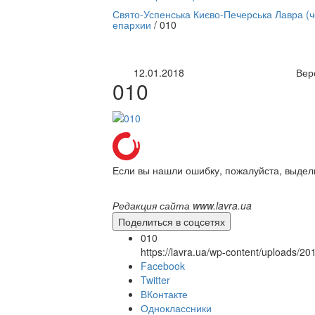
нлайн трансляция |
12 сентября
Свято-Успенська Києво-Печерська Лавра (
епархии
/
010
Название трансляции
12.01.2018
Вер
010
Если вы нашли ошибку, пожалуйста, выдел
Редакция сайта www.lavra.ua
Поделиться в соцсетях
010
https://lavra.ua/wp-content/uploads/2
Facebook
Twitter
ВКонтакте
Одноклассники