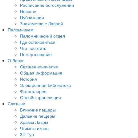
Расписание богослужений
Новости
Публикации
Знакомство с Лаврой
Паломникам
Паломнический отдел
Где остановиться
Что посетить
Пожертвование
О Лавре
Священноначалие
Общая информация
История
Электронная библиотека
Фотогалерея
Онлайн-трансляция
Святыни
Ближние пещеры
Дальние пещеры
Храмы Лавры
Чтимые иконы
3D Тур