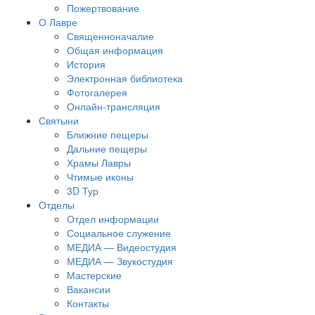
Пожертвование
О Лавре
Священноначалие
Общая информация
История
Электронная библиотека
Фотогалерея
Онлайн-трансляция
Святыни
Ближние пещеры
Дальние пещеры
Храмы Лавры
Чтимые иконы
3D Тур
Отделы
Отдел информации
Социальное служение
МЕДИА — Видеостудия
МЕДИА — Звукостудия
Мастерские
Вакансии
Контакты