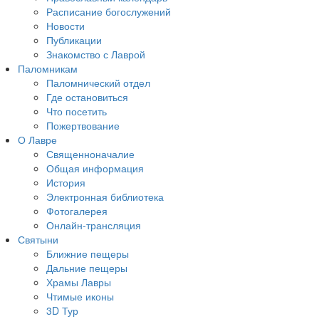
Расписание богослужений
Новости
Публикации
Знакомство с Лаврой
Паломникам
Паломнический отдел
Где остановиться
Что посетить
Пожертвование
О Лавре
Священноначалие
Общая информация
История
Электронная библиотека
Фотогалерея
Онлайн-трансляция
Святыни
Ближние пещеры
Дальние пещеры
Храмы Лавры
Чтимые иконы
3D Тур