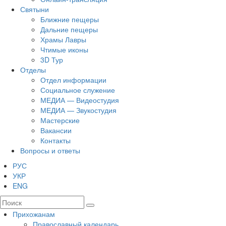
Святыни
Ближние пещеры
Дальние пещеры
Храмы Лавры
Чтимые иконы
3D Тур
Отделы
Отдел информации
Социальное служение
МЕДИА — Видеостудия
МЕДИА — Звукостудия
Мастерские
Вакансии
Контакты
Вопросы и ответы
РУС
УКР
ENG
Прихожанам
Православный календарь