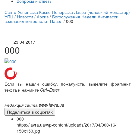
Вопросы и ответы
нлайн трансляция |
12 сентября
Свято-Успенська Києво-Печерська Лавра (чоловічий монастир)
УПЦ
/
Новости
/
Архив
/
Богослужения Недели Антипасхи
Название трансляции
возглавил митрополит Павел
/
000
23.04.2017
000
Если вы нашли ошибку, пожалуйста, выделите фрагмент
текста и нажмите
Ctrl+Enter
.
Редакция сайта www.lavra.ua
Поделиться в соцсетях
000
https://lavra.ua/wp-content/uploads/2017/04/000-16-
150x150.jpg