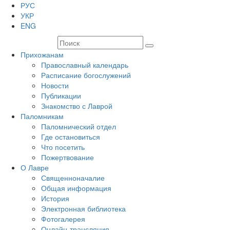
РУС
УКР
ENG
Прихожанам
Православный календарь
Расписание богослужений
Новости
Публикации
Знакомство с Лаврой
Паломникам
Паломнический отдел
Где остановиться
Что посетить
Пожертвование
О Лавре
Священноначалие
Общая информация
История
Электронная библиотека
Фотогалерея
Онлайн-трансляция