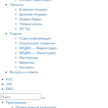
Святыни
Ближние пещеры
Дальние пещеры
Храмы Лавры
Чтимые иконы
3D Тур
Отделы
Отдел информации
Социальное служение
МЕДИА — Видеостудия
МЕДИА — Звукостудия
Мастерские
Вакансии
Контакты
Вопросы и ответы
РУС
УКР
ENG
Прихожанам
Православный календарь