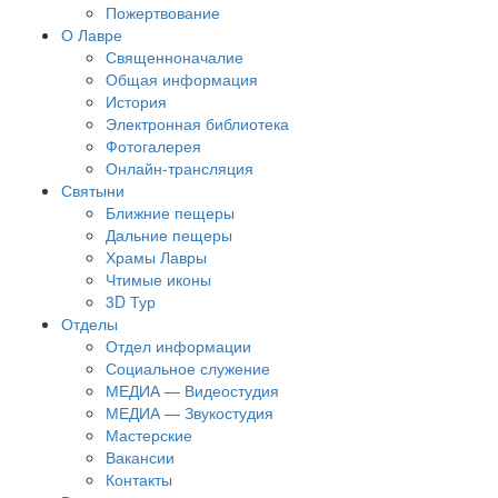
Пожертвование
О Лавре
Священноначалие
Общая информация
История
Электронная библиотека
Фотогалерея
Онлайн-трансляция
Святыни
Ближние пещеры
Дальние пещеры
Храмы Лавры
Чтимые иконы
3D Тур
Отделы
Отдел информации
Социальное служение
МЕДИА — Видеостудия
МЕДИА — Звукостудия
Мастерские
Вакансии
Контакты