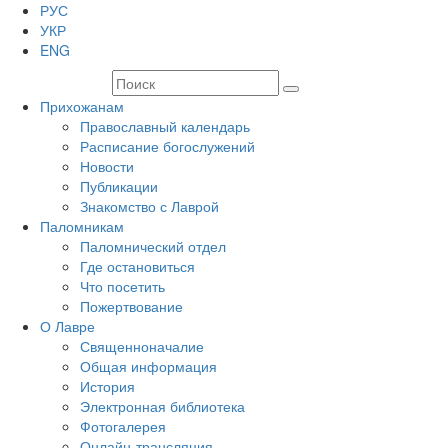
РУС
УКР
ENG
Прихожанам
Православный календарь
Расписание богослужений
Новости
Публикации
Знакомство с Лаврой
Паломникам
Паломнический отдел
Где остановиться
Что посетить
Пожертвование
О Лавре
Священноначалие
Общая информация
История
Электронная библиотека
Фотогалерея
Онлайн-трансляция