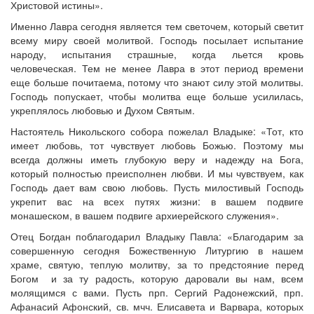
Христовой истины».
Именно Лавра сегодня является тем светочем, который светит
всему миру своей молитвой. Господь посылает испытание
народу, испытания страшные, когда льется кровь
человеческая. Тем не менее Лавра в этот период времени
еще больше почитаема, потому что знают силу этой молитвы.
Господь попускает, чтобы молитва еще больше усилилась,
укреплялось любовью и Духом Святым.
Настоятель Никольского собора пожелал Владыке: «Тот, кто
имеет любовь, тот чувствует любовь Божью. Поэтому мы
всегда должны иметь глубокую веру и надежду на Бога,
который полностью преисполнен любви. И мы чувствуем, как
Господь дает вам свою любовь. Пусть милостивый Господь
укрепит вас на всех путях жизни: в вашем подвиге
монашеском, в вашем подвиге архиерейского служения».
Отец Богдан поблагодарил Владыку Павла: «Благодарим за
совершенную сегодня Божественную Литургию в нашем
храме, святую, теплую молитву, за то предстояние перед
Богом и за ту радость, которую даровали вы нам, всем
молящимся с вами. Пусть прп. Сергий Радонежский, прп.
Афанасий Афонский, св. мчч. Елисавета и Варвара, которых