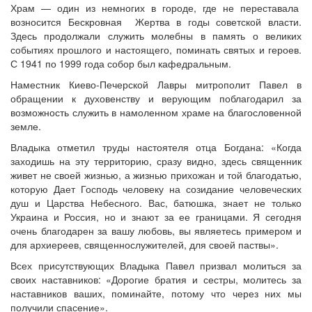
Храм — один из немногих в городе, где не переставала
возносится Бескровная Жертва в годы советской власти.
Здесь продолжали служить молебны в память о великих
событиях прошлого и настоящего, поминать святых и героев.
Онлайн трансляции
Веб-камеры
С 1941 по 1999 года собор был кафедральным.
12 сентября 2015
Название трансляции
Наместник Киево-Печерской Лавры митрополит Павел в
12 сентября 2015
Название трансляции
обращении к духовенству и верующим поблагодарил за
12 сентября 2015
Название трансляции
возможность служить в намоленном храме на благословенной
12 сентября 2015
Название трансляции
земле.
12 сентября 2015
Название трансляции
12 сентября 2015
Название трансляции
Владыка отметил труды настоятеля отца Богдана: «Когда
12 сентября 2015
Название трансляции
заходишь на эту территорию, сразу видно, здесь священник
12 сентября 2015
Название трансляции
живет не своей жизнью, а жизнью прихожан и той благодатью,
которую Дает Господь человеку на созидание человеческих
Перейти к архиву
душ и Царства Небесного. Вас, батюшка, знает не только
Украина и Россия, но и знают за ее границами. Я сегодня
очень благодарен за вашу любовь, вы являетесь примером и
для архиереев, священнослужителей, для своей паствы».
Всех присутствующих Владыка Павел призвал молиться за
своих наставников: «Дорогие братия и сестры, молитесь за
наставников ваших, поминайте, потому что через них мы
получили спасение».