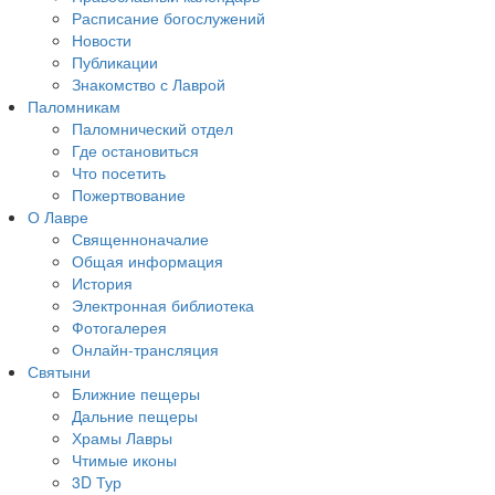
Расписание богослужений
Новости
Публикации
Знакомство с Лаврой
Паломникам
Паломнический отдел
Где остановиться
Что посетить
Пожертвование
О Лавре
Священноначалие
Общая информация
История
Электронная библиотека
Фотогалерея
Онлайн-трансляция
Святыни
Ближние пещеры
Дальние пещеры
Храмы Лавры
Чтимые иконы
3D Тур