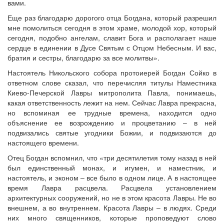
вами.
Еще раз благодарю дорогого отца Богдана, который разрешил
мне помолиться сегодня в этом храме, молодой хор, который
сегодня, подобно ангелам, славит Бога и располагает наше
сердце в единении в Дусе Святым с Отцом Небесным. И вас,
братия и сестры, благодарю за все молитвы».
Настоятель Никольского собора протоиерей Богдан Сойко в
ответном слове сказал, что перечисляя титулы Наместника
Киево-Печерской Лавры митрополита Павла, понимаешь,
какая ответственность лежит на нем. Сейчас Лавра прекрасна,
но вспоминая ее трудные времена, находится одно
объяснение ее возрождению и процветанию – в ней
подвизались святые угодники Божии, и подвизаются до
настоящего времени.
Отец Богдан вспомнил, что «три десятилетия тому назад в ней
был единственный монах, и игумен, и наместник, и
настоятель, и эконом – все было в одном лице. А в настоящее
время Лавра расцвела. Расцвела установлением
архитектурных сооружений, но не в этом красота Лавры. Не во
внешнем, а во внутреннем. Красота Лавры – в людях. Среди
них много священников, которые проповедуют слово