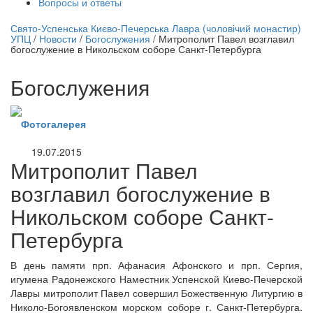
Вопросы и ответы
нлайн трансляция |
12 сентября
Свято-Успенська Києво-Печерська Лавра (чоловічий монастир)
УПЦ
/
Новости
/
Богослужения
/
Митрополит Павел возглавил
Название трансляции
богослужение в Никольском соборе Санкт-Петербурга
Богослужения
Фотогалерея
19.07.2015
Митрополит Павел
возглавил богослужение в
Никольском соборе Санкт-
Петербурга
В день памяти прп. Афанасия Афонского и прп. Сергия,
игумена Радонежского Наместник Успенской Киево-Печерской
Лавры митрополит Павел совершил Божественную Литургию в
Николо-Богоявленском морском соборе г. Санкт-Петербурга.