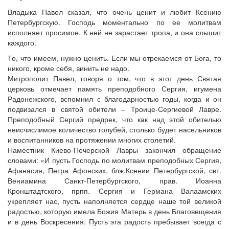
Владыка Павел сказал, что очень ценит и любит Ксению
Петербургскую. Господь моментально по ее молитвам
исполняет просимое. К ней не зарастает тропа, и она слышит
каждого.
То, что имеем, нужно ценить. Если мы отрекаемся от Бога, то
никого, кроме себя, винить не надо.
Митрополит Павел, говоря о том, что в этот день Святая
церковь отмечает память преподобного Сергия, игумена
Радонежского, вспомнил с благодарностью годы, когда и он
подвизался в святой обители – Троице-Сергиевой Лавре.
Преподобный Сергий предрек, что как над этой обителью
неисчислимое количество голубей, столько будет насельников
и воспитанников на протяжении многих столетий.
Наместник Киево-Печерской Лавры закончил обращение
словами: «И пусть Господь по молитвам преподобных Сергия,
Афанасия, Петра Афонских, блж.Ксении Петербургской, свт.
Вениамина Санкт-Петербургского, прав. Иоанна
Кронштадтского, прпп. Сергия и Германа Валаамских
укрепляет нас, пусть наполняется сердце наше той великой
радостью, которую имела Божия Матерь в день Благовещения
и в день Воскресения. Пусть эта радость пребывает всегда с