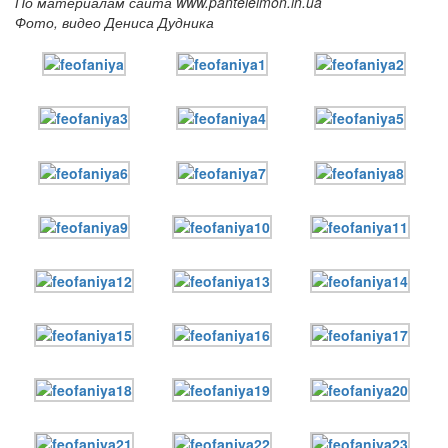
По материалам сайта www.panteleimon.in.ua
Фото, видео Дениса Дудника