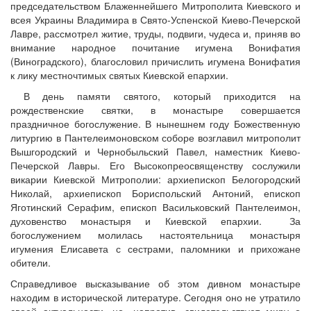
председательством Блаженнейшего Митрополита Киевского и
всея Украины Владимира в Свято-Успенской Киево-Печерской
Лавре, рассмотрел житие, труды, подвиги, чудеса и, приняв во
внимание народное почитание игумена Вонифатия
(Виноградского), благословил причислить игумена Вонифатия
к лику местночтимых святых Киевской епархии.
В день памяти святого, который приходится на
рождественские святки, в монастыре совершается
праздничное богослужение. В нынешнем году Божественную
литургию в Пантелеимоновском соборе возглавил митрополит
Вышгородский и Чернобыльский Павел, наместник Киево-
Печерской Лавры. Его Высокопреосвященству сослужили
викарии Киевской Митрополии: архиепископ Белогородский
Николай, архиепископ Бориспольский Антоний, епископ
Яготинский Серафим, епископ Васильковский Пантелеимон,
духовенство монастыря и Киевской епархии. За
богослужением молилась настоятельница монастыря
игумения Елисавета с сестрами, паломники и прихожане
обители.
Справедливое высказывание об этом дивном монастыре
находим в исторической литературе. Сегодня оно не утратило