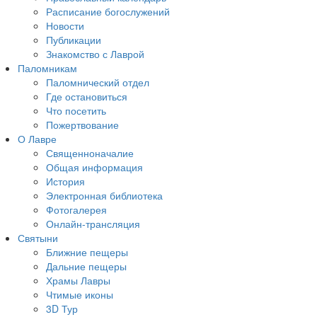
Расписание богослужений
Новости
Публикации
Знакомство с Лаврой
Паломникам
Паломнический отдел
Где остановиться
Что посетить
Пожертвование
О Лавре
Священноначалие
Общая информация
История
Электронная библиотека
Фотогалерея
Онлайн-трансляция
Святыни
Ближние пещеры
Дальние пещеры
Храмы Лавры
Чтимые иконы
3D Тур