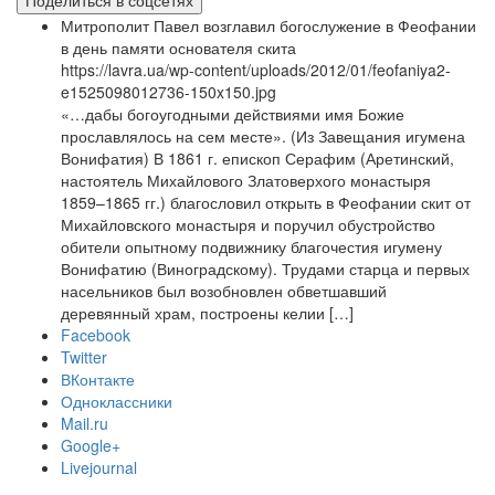
Поделиться в соцсетях
Митрополит Павел возглавил богослужение в Феофании
в день памяти основателя скита
https://lavra.ua/wp-content/uploads/2012/01/feofaniya2-
e1525098012736-150x150.jpg
«…дабы богоугодными действиями имя Божие
прославлялось на сем месте». (Из Завещания игумена
Вонифатия) В 1861 г. епископ Серафим (Аретинский,
настоятель Михайлового Златоверхого монастыря
1859–1865 гг.) благословил открыть в Феофании скит от
Михайловского монастыря и поручил обустройство
обители опытному подвижнику благочестия игумену
Вонифатию (Виноградскому). Трудами старца и первых
насельников был возобновлен обветшавший
деревянный храм, построены келии […]
Facebook
Twitter
ВКонтакте
Одноклассники
Mail.ru
Google+
Livejournal