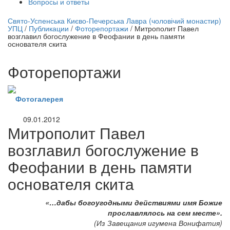
Вопросы и ответы
нлайн трансляция |
12 сентября
Свято-Успенська Києво-Печерська Лавра (чоловічий монастир)
УПЦ
/
Публикации
/
Фоторепортажи
/
Митрополит Павел
Название трансляции
возглавил богослужение в Феофании в день памяти
основателя скита
Фоторепортажи
Фотогалерея
09.01.2012
Митрополит Павел
возглавил богослужение в
Феофании в день памяти
основателя скита
«…дабы богоугодными действиями имя Божие
прославлялось на сем месте».
(Из Завещания игумена Вонифатия)