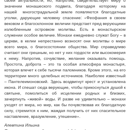
своей актуальности, но, напротив, свидетельствует миру о
значении монашеского подвига, благодаря которому на
нашей многострадальной земле появляются благодатные
уголки, дарующие человеку спасение: «Феофания в своем
вековом и благосклонном величии предстает пред верующими
излюбленным островком молитвы. Есть в монастырском
служении особое величие. Монахи ежедневно служат Богу – в
церкви, в келии непрестанно возносят они молитвы о мире
всего мира, о благосостоянии общества. Мир справедливо
считают они грешным, но нет у них гордости или высокомерия
к нему. Напротив, сочувствие, желание оказывать помощь.
Простота, доброта – это та особая атмосфера монастыря,
которая влечет к себе тысячи паломников. Кроме этого, на его
территории много целебных источников. Наиболее известный
– Пантелеимоновский. Здесь воздвигнут крест и установлена
икона. И спешат сюда верующие, чтобы прикоснуться душой к
святыне, помолиться об исцелении родных и близких,
зачерпнуть «живой» воды. И разве не удивительно – монахи
уходят от мира, но мир, как бы почувствовав их благодатную
силу, стремится к ним, жаждая получить от них спасительное
наставление, вразумление, утешение».
Алевтина Ильина