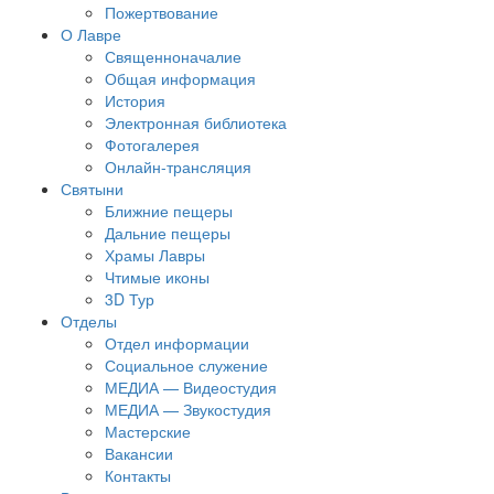
Пожертвование
О Лавре
Священноначалие
Общая информация
История
Электронная библиотека
Фотогалерея
Онлайн-трансляция
Святыни
Ближние пещеры
Дальние пещеры
Храмы Лавры
Чтимые иконы
3D Тур
Отделы
Отдел информации
Социальное служение
МЕДИА — Видеостудия
МЕДИА — Звукостудия
Мастерские
Вакансии
Контакты