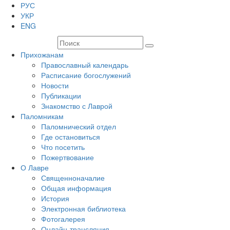
РУС
УКР
ENG
Прихожанам
Православный календарь
Расписание богослужений
Новости
Публикации
Знакомство с Лаврой
Паломникам
Паломнический отдел
Где остановиться
Что посетить
Пожертвование
О Лавре
Священноначалие
Общая информация
История
Электронная библиотека
Фотогалерея
Онлайн-трансляция