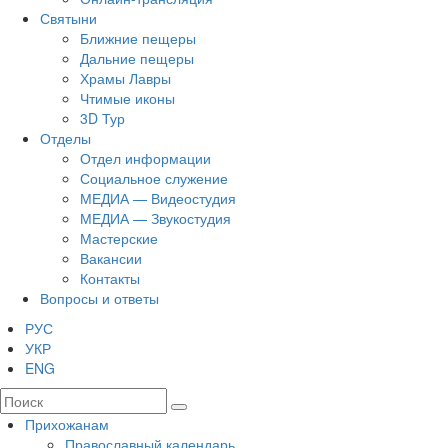
Святыни
Ближние пещеры
Дальние пещеры
Храмы Лавры
Чтимые иконы
3D Тур
Отделы
Отдел информации
Социальное служение
МЕДИА — Видеостудия
МЕДИА — Звукостудия
Мастерские
Вакансии
Контакты
Вопросы и ответы
РУС
УКР
ENG
Прихожанам
Православный календарь