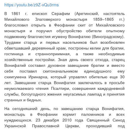
https://youtu.be/z9Z-vQu3rms
В 1861 г. епископ Серафим (Аретинский, настоятель
Михайлового Златоверхого монастыря 1859–1865 гг.)
благословил открыть в Феофании скит от Михайловского
Онлайн трансляции
Веб-камеры
монастыря и поручил обустройство обители опытному
12 сентября 2015
Название трансляции
подвижнику благочестия игумену Вонифатию (Виноградскому).
12 сентября 2015
Название трансляции
Трудами старца и первых насельников был возобновлен
12 сентября 2015
Название трансляции
обветшавший деревянный храм, построены келии для братии,
12 сентября 2015
Название трансляции
гостиница и странноприимная, а также необходимые
12 сентября 2015
Название трансляции
хозяйственные постройки. Зная день своего отхода, старец
12 сентября 2015
Название трансляции
Вонифатий составил духовное завещание братии и вместо
12 сентября 2015
Название трансляции
себя поставил скитоначальником единодушного ему
12 сентября 2015
Название трансляции
схиигумена Иринарха, который управлял обителью еще 30
Перейти к архиву
лет. Завещание старца Вонифатия заключалось в просьбе
неумолкаемаго чтения Псалтири, совершения каждодневной
службы, богоугодного жжения неугасимых лампад и принятия
странных и бедных.
На сегодняшний день, по завещанию старца Вонифатия,
монастырь в Феофании кормит паломников и всех
нуждающихся. 23 декабря 2010 года Священный Синод
Украинской Православной Церкви, проходивший под